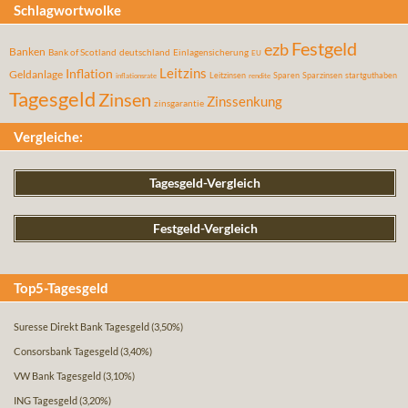
Schlagwortwolke
Festgeld
ezb
Banken
Bank of Scotland
deutschland
Einlagensicherung
EU
Leitzins
Inflation
Geldanlage
Leitzinsen
Sparen
Sparzinsen
startguthaben
inflationsrate
rendite
Tagesgeld
Zinsen
Zinssenkung
zinsgarantie
Vergleiche:
Tagesgeld-Vergleich
Festgeld-Vergleich
Top5-Tagesgeld
Suresse Direkt Bank Tagesgeld
(3,50%)
Consorsbank Tagesgeld
(3,40%)
VW Bank Tagesgeld
(3,10%)
ING Tagesgeld
(3,20%)