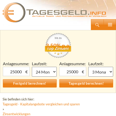
Suchen
Tagesgeld.info – Tagesgeldkonten vergleichen und Tagesgeld-Zinsen berechnen
Zum
Primäre
Inhalt
Menü
springen
3,50% p.a.
Anlagesumme:
Laufzeit:
Anlagesumme:
Laufzeit:
€
€
Sie befinden sich hier:
Tagesgeld - Kapitalangebote vergleichen und sparen
»
Zinsentwicklungen