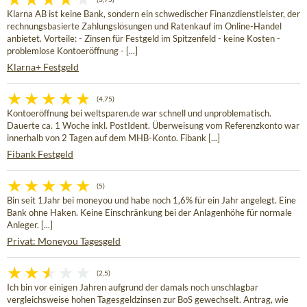
Klarna AB ist keine Bank, sondern ein schwedischer Finanzdienstleister, der
rechnungsbasierte Zahlungslösungen und Ratenkauf im Online-Handel
anbietet. Vorteile: - Zinsen für Festgeld im Spitzenfeld - keine Kosten -
problemlose Kontoeröffnung - [...]
Klarna+ Festgeld
(4,75)
Kontoeröffnung bei weltsparen.de war schnell und unproblematisch.
Dauerte ca. 1 Woche inkl. PostIdent. Überweisung vom Referenzkonto war
innerhalb von 2 Tagen auf dem MHB-Konto. Fibank [...]
Fibank Festgeld
(5)
Bin seit 1Jahr bei moneyou und habe noch 1,6% für ein Jahr angelegt. Eine
Bank ohne Haken. Keine Einschränkung bei der Anlagenhöhe für normale
Anleger. [...]
Privat: Moneyou Tagesgeld
(2,5)
Ich bin vor einigen Jahren aufgrund der damals noch unschlagbar
vergleichsweise hohen Tagesgeldzinsen zur BoS gewechselt. Antrag, wie