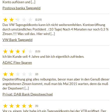
Konto auflösen und [...]
Postova banka Tagesgeld
(2,25)
Das VW Tagesgeldkonto kann ich nicht weiteremfehlen. Kontoeröffnung
durch umständliches Postident . (10 Tage) Nach 4 Monaten nur noch 0,3 %
Zinsen.!!!! Was soll das. Hier wird [...]
VW Bank Tagesgeld
(3,5)
Ich bin Kunde seit 4 Jahre und bin ich eigentlich zufrieden.
ADAC Flex-Sparen
(2)
Depoteröffnung ging alles reibungslos, bevor man aber in den Genuß dieser
angebotenen Zinsen kommt, muß man bis Mai 2015 warten, denn da muß
der Depotwert [...]
Privat: DAB Bank Depotwechsel
(5)
Vor ca. einem Jahr habe ich ein Tagesgeldkonto bei der VTB eröffnet. Der