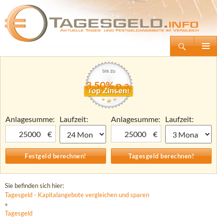
Suchen
Tagesgeld.info – Tagesgeldkonten vergleichen und Tagesgeld-Zinsen berechnen
Zum
Primäre
Inhalt
Menü
springen
3,50% p.a.
Anlagesumme:
Laufzeit:
Anlagesumme:
Laufzeit:
€
€
Sie befinden sich hier:
Tagesgeld - Kapitalangebote vergleichen und sparen
»
Tagesgeld