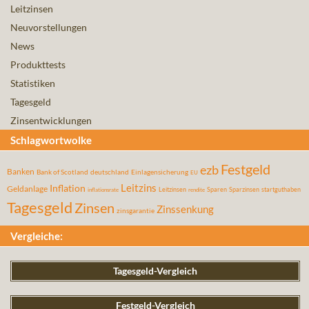
Leitzinsen
Neuvorstellungen
News
Produkttests
Statistiken
Tagesgeld
Zinsentwicklungen
Schlagwortwolke
Festgeld
ezb
Banken
Bank of Scotland
deutschland
Einlagensicherung
EU
Leitzins
Inflation
Geldanlage
Leitzinsen
Sparen
Sparzinsen
startguthaben
inflationsrate
rendite
Tagesgeld
Zinsen
Zinssenkung
zinsgarantie
Vergleiche:
Tagesgeld-Vergleich
Festgeld-Vergleich