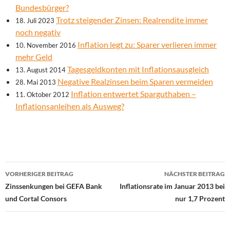
Bundesbürger?
Trotz steigender Zinsen: Realrendite immer
18. Juli 2023
noch negativ
Inflation legt zu: Sparer verlieren immer
10. November 2016
mehr Geld
Tagesgeldkonten mit Inflationsausgleich
13. August 2014
Negative Realzinsen beim Sparen vermeiden
28. Mai 2013
Inflation entwertet Sparguthaben –
11. Oktober 2012
Inflationsanleihen als Ausweg?
Beitrags-
VORHERIGER BEITRAG
NÄCHSTER BEITRAG
Navigation
Zinssenkungen bei GEFA Bank
Inflationsrate im Januar 2013 bei
und Cortal Consors
nur 1,7 Prozent