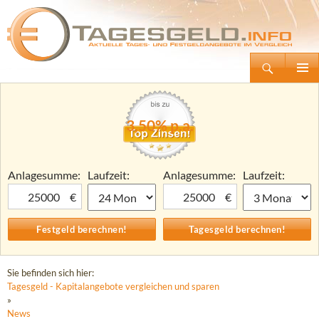
Suchen
Tagesgeld.info – Tagesgeldkonten vergleichen und Tagesgeld-Zinsen berechnen
Zum
Primäre
Inhalt
Menü
springen
3,50% p.a.
Anlagesumme:
Laufzeit:
Anlagesumme:
Laufzeit:
€
€
Sie befinden sich hier:
Tagesgeld - Kapitalangebote vergleichen und sparen
»
News