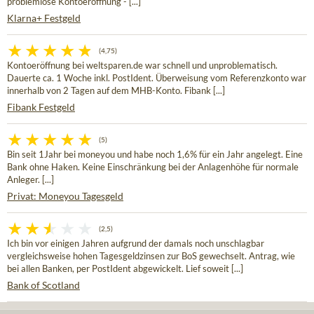
problemlose Kontoeröffnung - [...]
Klarna+ Festgeld
(4,75)
Kontoeröffnung bei weltsparen.de war schnell und unproblematisch.
Dauerte ca. 1 Woche inkl. PostIdent. Überweisung vom Referenzkonto war
innerhalb von 2 Tagen auf dem MHB-Konto. Fibank [...]
Fibank Festgeld
(5)
Bin seit 1Jahr bei moneyou und habe noch 1,6% für ein Jahr angelegt. Eine
Bank ohne Haken. Keine Einschränkung bei der Anlagenhöhe für normale
Anleger. [...]
Privat: Moneyou Tagesgeld
(2,5)
Ich bin vor einigen Jahren aufgrund der damals noch unschlagbar
vergleichsweise hohen Tagesgeldzinsen zur BoS gewechselt. Antrag, wie
bei allen Banken, per PostIdent abgewickelt. Lief soweit [...]
Bank of Scotland