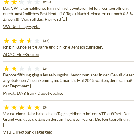
(2,25)
Das VW Tagesgeldkonto kann ich nicht weiteremfehlen. Kontoeröffnung
durch umständliches Postident . (10 Tage) Nach 4 Monaten nur noch 0,3 %
Zinsen.!!!! Was soll das. Hier wird [...]
VW Bank Tagesgeld
(3,5)
Ich bin Kunde seit 4 Jahre und bin ich eigentlich zufrieden.
ADAC Flex-Sparen
(2)
Depoteröffnung ging alles reibungslos, bevor man aber in den Genuß dieser
angebotenen Zinsen kommt, muß man bis Mai 2015 warten, denn da muß
der Depotwert [...]
Privat: DAB Bank Depotwechsel
(5)
Vor ca. einem Jahr habe ich ein Tagesgeldkonto bei der VTB eröffnet. Der
Grund war, dass die Zinsen dort am höchsten waren. Die Kontoeröffnung
[...]
VTB Direktbank Tagesgeld