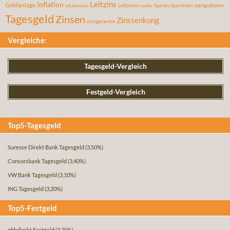
Leitzins
Inflation
Geldanlage
Leitzinsen
Sparen
Sparzinsen
startguthaben
inflationsrate
rendite
Tagesgeld
Zinsen
Zinssenkung
zinsgarantie
Vergleiche:
Tagesgeld-Vergleich
Festgeld-Vergleich
Top5-Tagesgeld
Suresse Direkt Bank Tagesgeld
(3,50%)
Consorsbank Tagesgeld
(3,40%)
VW Bank Tagesgeld
(3,10%)
ING Tagesgeld
(3,20%)
Top5-Festgeld
pbbdirekt Festgeld
(3,25%)