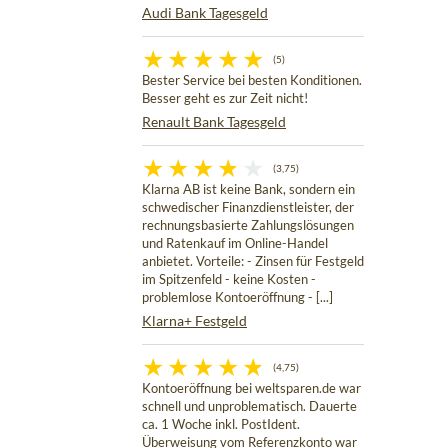
Audi Bank Tagesgeld
(5)
Bester Service bei besten Konditionen.
Besser geht es zur Zeit nicht!
Renault Bank Tagesgeld
(3,75)
Klarna AB ist keine Bank, sondern ein
schwedischer Finanzdienstleister, der
rechnungsbasierte Zahlungslösungen
und Ratenkauf im Online-Handel
anbietet. Vorteile: - Zinsen für Festgeld
im Spitzenfeld - keine Kosten -
problemlose Kontoeröffnung - [...]
Klarna+ Festgeld
(4,75)
Kontoeröffnung bei weltsparen.de war
schnell und unproblematisch. Dauerte
ca. 1 Woche inkl. PostIdent.
Überweisung vom Referenzkonto war