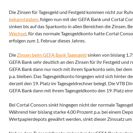
Die Zinsen für Tagesgeld und Festgeld kommen nicht zur Ruh
bekanntgaben
, folgen nun mit der GEFA Bank und Cortal Con
sinken bis auf das Sparkonto in allen Bereichen die Zinsen. B
Wechsel
, für das normale Tagesgeldkonto hatte Cortal Conso
erfolgen zum 1. Februar dieses Jahres.
Die
Zinsen beim GEFA Bank Tagesgeld
sinken von bislang 1,7
GEFA Bank sehr deutlich an den Zinsen für ihr Festgeld und r
GEFA Bank dann nur noch mit ihrem Sparkonto sein, bei dem s
p.a. bleiben. Das Tagesgeldkonto hingegen wird sich hinter d
derzeit den 19. Platz im Tagesgeldrechner belegt. Die VTB Di
GEFA Bank dann mit ihrem Tagesgeldkonto den 19. Platz ein
Bei Cortal Consors sinkt hingegen nicht der normale Tagesgel
Während hier bislang starke 4,00 Prozent p.a. bei einem Depo
Wertpapierdepots gewährt werden, sinkt dieser Zinssatz um 