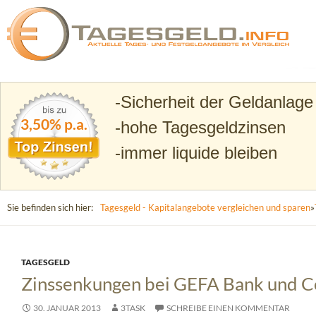
Suchen
Tagesgeld.info – Tagesgeldkonten vergleichen und T
Sicherheit der Geldanlage
3,50% p.a.
hohe Tagesgeldzinsen
immer liquide bleiben
Sie befinden sich hier:
Tagesgeld - Kapitalangebote vergleichen und sparen
»
TAGESGELD
Zinssenkungen bei GEFA Bank und C
30. JANUAR 2013
3TASK
SCHREIBE EINEN KOMMENTAR