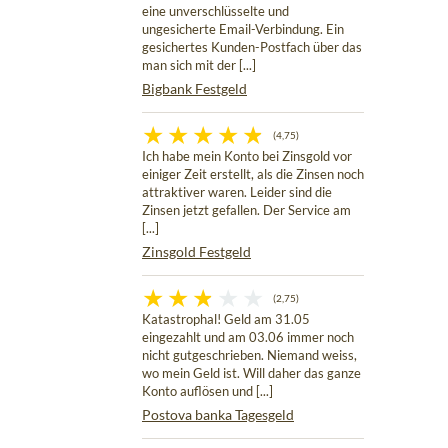
eine unverschlüsselte und
ungesicherte Email-Verbindung. Ein
gesichertes Kunden-Postfach über das
man sich mit der [...]
Bigbank Festgeld
(4,75)
Ich habe mein Konto bei Zinsgold vor
einiger Zeit erstellt, als die Zinsen noch
attraktiver waren. Leider sind die
Zinsen jetzt gefallen. Der Service am
[...]
Zinsgold Festgeld
(2,75)
Katastrophal! Geld am 31.05
eingezahlt und am 03.06 immer noch
nicht gutgeschrieben. Niemand weiss,
wo mein Geld ist. Will daher das ganze
Konto auflösen und [...]
Postova banka Tagesgeld