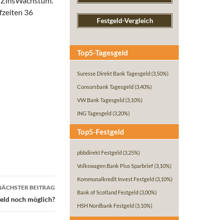
A ZinsWachstum.
fzeiten 36
Festgeld-Vergleich
Top5-Tagesgeld
Suresse Direkt Bank Tagesgeld
(3,50%)
Consorsbank Tagesgeld
(3,40%)
VW Bank Tagesgeld
(3,10%)
ING Tagesgeld
(3,20%)
Top5-Festgeld
pbbdirekt Festgeld
(3,25%)
Volkswagen Bank Plus Sparbrief
(3,10%)
Kommunalkredit Invest Festgeld
(3,10%)
NÄCHSTER BEITRAG
Bank of Scotland Festgeld
(3,00%)
geld noch möglich?
HSH Nordbank Festgeld
(3,10%)