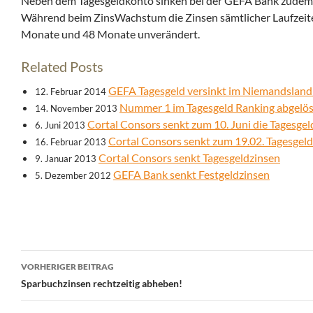
Neben dem Tagesgeldkonto sinken bei der GEFA Bank zudem t
Während beim ZinsWachstum die Zinsen sämtlicher Laufzeite
Monate und 48 Monate unverändert.
Related Posts
GEFA Tagesgeld versinkt im Niemandsland
12. Februar 2014
Nummer 1 im Tagesgeld Ranking abgelös
14. November 2013
Cortal Consors senkt zum 10. Juni die Tagesgel
6. Juni 2013
Cortal Consors senkt zum 19.02. Tagesgeld
16. Februar 2013
Cortal Consors senkt Tagesgeldzinsen
9. Januar 2013
GEFA Bank senkt Festgeldzinsen
5. Dezember 2012
Beitrags-
VORHERIGER BEITRAG
Navigation
Sparbuchzinsen rechtzeitig abheben!