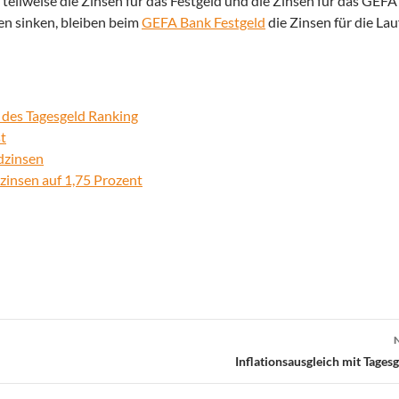
eilweise die Zinsen für das Festgeld und die Zinsen für das GEF
n sinken, bleiben beim
GEFA Bank Festgeld
die Zinsen für die Lau
 des Tagesgeld Ranking
t
dzinsen
zinsen auf 1,75 Prozent
Inflationsausgleich mit Tages