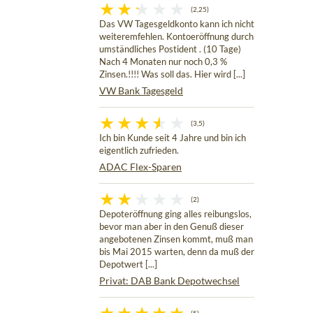
(2,25)
Das VW Tagesgeldkonto kann ich nicht
weiteremfehlen. Kontoeröffnung durch
umständliches Postident . (10 Tage)
Nach 4 Monaten nur noch 0,3 %
Zinsen.!!!! Was soll das. Hier wird [...]
VW Bank Tagesgeld
(3,5)
Ich bin Kunde seit 4 Jahre und bin ich
eigentlich zufrieden.
ADAC Flex-Sparen
(2)
Depoteröffnung ging alles reibungslos,
bevor man aber in den Genuß dieser
angebotenen Zinsen kommt, muß man
bis Mai 2015 warten, denn da muß der
Depotwert [...]
Privat: DAB Bank Depotwechsel