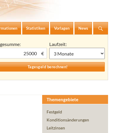
ormationen
Statistiken
Vorlagen
News
agesumme:
Laufzeit:
€
Themengebiete
Festgeld
Konditionsänderungen
Leitzinsen