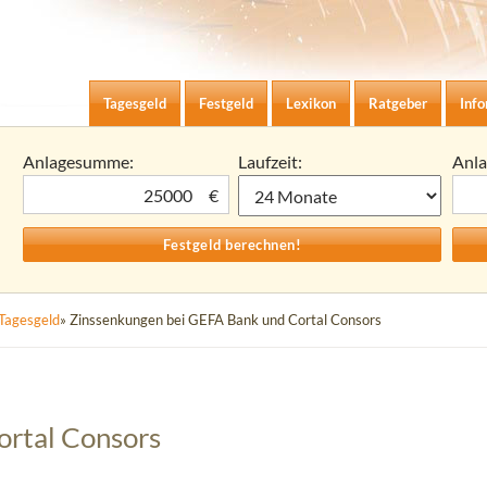
Zum Inhalt springen
agesgeld-Zinsen berechnen
Tagesgeld
Festgeld
Lexikon
Ratgeber
Inf
Anlagesumme:
Laufzeit:
Anl
€
Tagesgeld
» Zinssenkungen bei GEFA Bank und Cortal Consors
ortal Consors