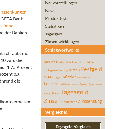
Neuvorstellungen
News
inssenkungen
r GEFA Bank
Produkttests
m Depot-
Statistiken
 beider Banken
Tagesgeld
Zinsentwicklungen
Schlagwortwolke
it schraubt die
 10 wird die
Banken
Bank of Scotland
deutschland
auf 1,75 Prozent
Festgeld
ezb
Einlagensicherung
EU
rozent p.a.
Inflation
Geldanlage
inflationsrate
während die
Leitzins
Leitzinsen
Sparen
Sparzinsen
rendite
Tagesgeld
startguthaben
Zinsen
dkonto erhalten.
Zinssenkung
zinsgarantie
en
Vergleiche:
Tagesgeld-Vergleich