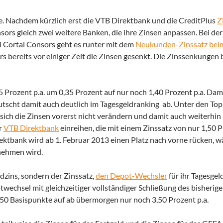
e. Nachdem kürzlich erst die VTB Direktbank und die CreditPlus
Z
sors gleich zwei weitere Banken, die ihre Zinsen anpassen.
Bei de
ei Cortal Consors geht es runter mit dem
Neukunden-Zinssatz bei
rs bereits vor einiger Zeit die Zinsen gesenkt. Die Zinssenkungen
5 Prozent p.a. um 0,35 Prozent auf nur noch 1,40 Prozent p.a. Dam
utscht damit auch deutlich im Tagesgeldranking ab. Unter den Top
ich die Zinsen vorerst nicht verändern und damit auch weiterhin 
er
VTB Direktbank
einreihen, die mit einem Zinssatz von nur 1,50 P
rektbank wird ab 1. Februar 2013 einen Platz nach vorne rücken, 
nehmen wird.
dzins, sondern der Zinssatz,
den Depot-Wechsler
für ihr Tagesgel
twechsel mit gleichzeitiger vollständiger Schließung des bisherig
50 Basispunkte auf ab übermorgen nur noch 3,50 Prozent p.a.