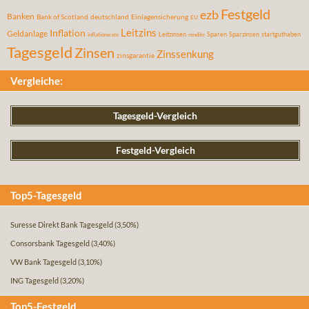
Festgeld
ezb
Banken
Bank of Scotland
deutschland
Einlagensicherung
EU
Leitzins
Inflation
Geldanlage
Leitzinsen
Sparen
Sparzinsen
startguthaben
inflationsrate
rendite
Tagesgeld
Zinsen
Zinssenkung
zinsgarantie
Vergleiche:
Tagesgeld-Vergleich
Festgeld-Vergleich
Top5-Tagesgeld
Suresse Direkt Bank Tagesgeld
(3,50%)
Consorsbank Tagesgeld
(3,40%)
VW Bank Tagesgeld
(3,10%)
ING Tagesgeld
(3,20%)
Top5-Festgeld