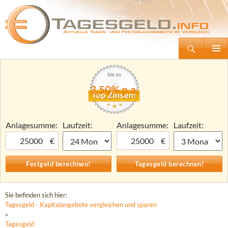
Suchen
Tagesgeld.info – Tagesgeldkonten vergleichen und Tagesgeld-Zinsen berechnen
Zum
Primäre
Inhalt
Menü
springen
3,50% p.a.
Anlagesumme:
Laufzeit:
Anlagesumme:
Laufzeit:
€
€
Sie befinden sich hier:
Tagesgeld - Kapitalangebote vergleichen und sparen
»
Tagesgeld