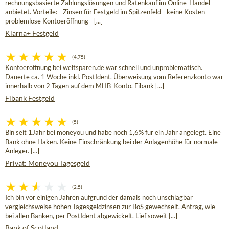
rechnungsbasierte Zahlungslösungen und Ratenkauf im Online-Handel
anbietet. Vorteile: - Zinsen für Festgeld im Spitzenfeld - keine Kosten -
problemlose Kontoeröffnung - [...]
Klarna+ Festgeld
(4,75)
Kontoeröffnung bei weltsparen.de war schnell und unproblematisch.
Dauerte ca. 1 Woche inkl. PostIdent. Überweisung vom Referenzkonto war
innerhalb von 2 Tagen auf dem MHB-Konto. Fibank [...]
Fibank Festgeld
(5)
Bin seit 1Jahr bei moneyou und habe noch 1,6% für ein Jahr angelegt. Eine
Bank ohne Haken. Keine Einschränkung bei der Anlagenhöhe für normale
Anleger. [...]
Privat: Moneyou Tagesgeld
(2,5)
Ich bin vor einigen Jahren aufgrund der damals noch unschlagbar
vergleichsweise hohen Tagesgeldzinsen zur BoS gewechselt. Antrag, wie
bei allen Banken, per PostIdent abgewickelt. Lief soweit [...]
Bank of Scotland