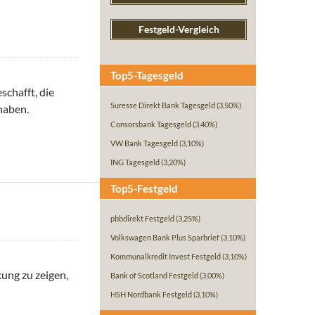
Festgeld-Vergleich
Top5-Tagesgeld
schafft, die
Suresse Direkt Bank Tagesgeld
(3,50%)
haben.
Consorsbank Tagesgeld
(3,40%)
VW Bank Tagesgeld
(3,10%)
ING Tagesgeld
(3,20%)
Top5-Festgeld
pbbdirekt Festgeld
(3,25%)
Volkswagen Bank Plus Sparbrief
(3,10%)
Kommunalkredit Invest Festgeld
(3,10%)
kung zu zeigen,
Bank of Scotland Festgeld
(3,00%)
 Rezession – Steigen jetzt wieder die Zinsen?
HSH Nordbank Festgeld
(3,10%)