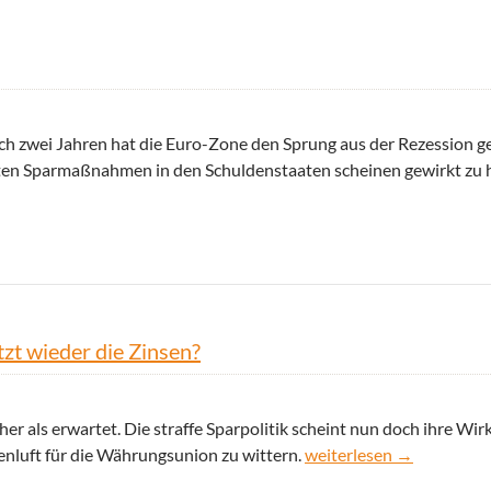
ach zwei Jahren hat die Euro-Zone den Sprung aus der Rezession ge
rten Sparmaßnahmen in den Schuldenstaaten scheinen gewirkt zu 
tzt wieder die Zinsen?
r als erwartet. Die straffe Sparpolitik scheint nun doch ihre Wir
Euro-Zone zurück aus der
genluft für die Währungsunion zu wittern.
weiterlesen
→