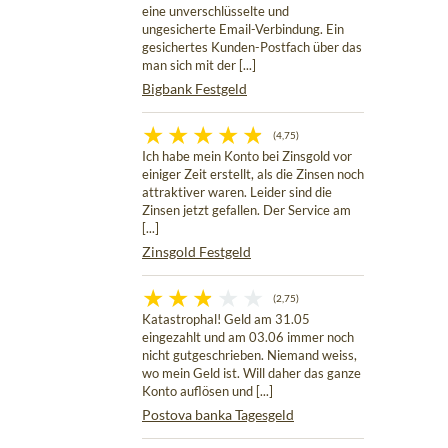
eine unverschlüsselte und
ungesicherte Email-Verbindung. Ein
gesichertes Kunden-Postfach über das
man sich mit der [...]
Bigbank Festgeld
(4,75)
Ich habe mein Konto bei Zinsgold vor
einiger Zeit erstellt, als die Zinsen noch
attraktiver waren. Leider sind die
Zinsen jetzt gefallen. Der Service am
[...]
Zinsgold Festgeld
(2,75)
Katastrophal! Geld am 31.05
eingezahlt und am 03.06 immer noch
nicht gutgeschrieben. Niemand weiss,
wo mein Geld ist. Will daher das ganze
Konto auflösen und [...]
Postova banka Tagesgeld