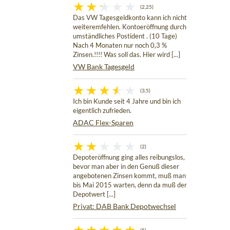
(2,25)
Das VW Tagesgeldkonto kann ich nicht
weiteremfehlen. Kontoeröffnung durch
umständliches Postident . (10 Tage)
Nach 4 Monaten nur noch 0,3 %
Zinsen.!!!! Was soll das. Hier wird [...]
VW Bank Tagesgeld
(3,5)
Ich bin Kunde seit 4 Jahre und bin ich
eigentlich zufrieden.
ADAC Flex-Sparen
(2)
Depoteröffnung ging alles reibungslos,
bevor man aber in den Genuß dieser
angebotenen Zinsen kommt, muß man
bis Mai 2015 warten, denn da muß der
Depotwert [...]
Privat: DAB Bank Depotwechsel