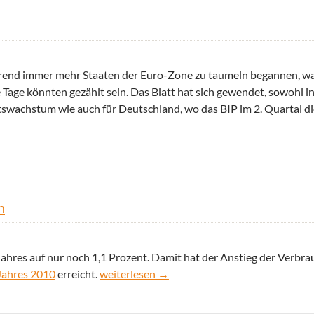
hrend immer mehr Staaten der Euro-Zone zu taumeln begannen, wa
Tage könnten gezählt sein. Das Blatt hat sich gewendet, sowohl in
swachstum wie auch für Deutschland, wo das BIP im 2. Quartal di
ezession?
n
Jahres auf nur noch 1,1 Prozent. Damit hat der Anstieg der Verbra
Inflationsrate in der Euro-Zone deutlich ge
 Jahres 2010
erreicht.
weiterlesen
→