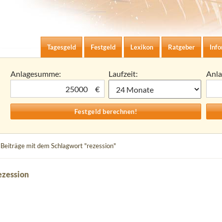
Zum Inhalt springen
agesgeld-Zinsen berechnen
Tagesgeld
Festgeld
Lexikon
Ratgeber
Inf
Anlagesumme:
Laufzeit:
Anl
€
 Beiträge mit dem Schlagwort "rezession"
ezession