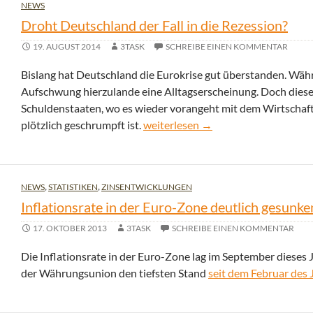
NEWS
Droht Deutschland der Fall in die Rezession?
19. AUGUST 2014
3TASK
SCHREIBE EINEN KOMMENTAR
Bislang hat Deutschland die Eurokrise gut überstanden. Wä
Aufschwung hierzulande eine Alltagserscheinung. Doch diese 
Schuldenstaaten, wo es wieder vorangeht mit dem Wirtschaft
Droht Deutschland der Fall in die R
plötzlich geschrumpft ist.
weiterlesen
→
NEWS
,
STATISTIKEN
,
ZINSENTWICKLUNGEN
Inflationsrate in der Euro-Zone deutlich gesunke
17. OKTOBER 2013
3TASK
SCHREIBE EINEN KOMMENTAR
Die Inflationsrate in der Euro-Zone lag im September dieses 
der Währungsunion den tiefsten Stand
seit dem Februar des