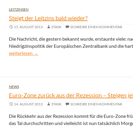
LEITZINSEN
Steigt der Leitzins bald wieder?
15. AUGUST 2013
3TASK
SCHREIBE EINEN KOMMENTAR
Die Nachricht, die gestern bekannt wurde, erstaunte viele: n
Niedrigzinspolitik der Europäischen Zentralbank und die ha
Steigt der Leitzins bald wieder?
weiterlesen
→
NEWS
Euro-Zone zurück aus der Rezession – Steigen je
14. AUGUST 2013
3TASK
SCHREIBE EINEN KOMMENTAR
Die Rückkehr aus der Rezession kommt für die Euro-Zone frühe
das Tal durchschritten und vielleicht ist nun tatsächlich Mor