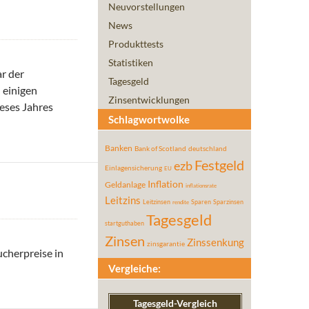
Neuvorstellungen
News
Produkttests
Statistiken
r der
Tagesgeld
 einigen
Zinsentwicklungen
eses Jahres
Schlagwortwolke
Banken
Bank of Scotland
deutschland
Festgeld
ezb
Einlagensicherung
EU
Inflation
Geldanlage
inflationsrate
Leitzins
Leitzinsen
Sparen
Sparzinsen
rendite
Tagesgeld
startguthaben
Zinsen
Zinssenkung
zinsgarantie
ucherpreise in
sunken
Vergleiche:
Tagesgeld-Vergleich