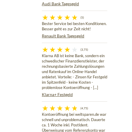
Audi Bank Tagesgeld
(5)
Bester Service bei besten Konditionen.
Besser geht es zur Zeit nicht!
Renault Bank Tagesgeld
(3,75)
Klarna AB ist keine Bank, sondern ein
schwedischer Finanzdienstleister, der
rechnungsbasierte Zahlungslösungen
und Ratenkauf im Online-Handel
anbietet. Vorteile: - Zinsen für Festgeld
im Spitzenfeld - keine Kosten -
problemlose Kontoeröffnung - [...]
Klarna+ Festgeld
(4,75)
Kontoeröffnung bei weltsparen.de war
schnell und unproblematisch. Dauerte
ca. 1 Woche inkl. PostIdent.
Überweisung vom Referenzkonto war