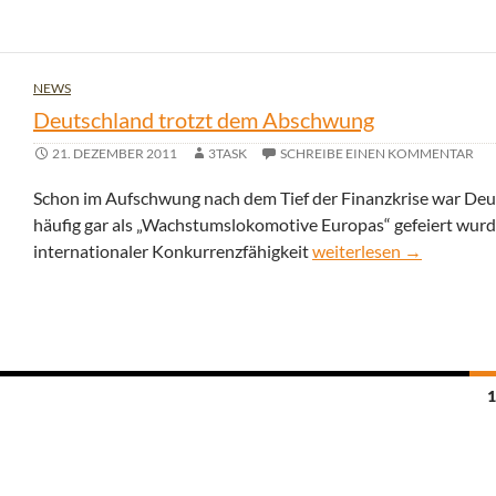
NEWS
Deutschland trotzt dem Abschwung
21. DEZEMBER 2011
3TASK
SCHREIBE EINEN KOMMENTAR
Schon im Aufschwung nach dem Tief der Finanzkrise war Deu
häufig gar als „Wachstumslokomotive Europas“ gefeiert wurde
Deutschland trotzt de
internationaler Konkurrenzfähigkeit
weiterlesen
→
Beitragsnavigation
1