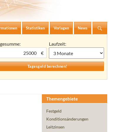
ormationen
Statistiken
Vorlagen
News
agesumme:
Laufzeit:
€
Themengebiete
Festgeld
Konditionsänderungen
Leitzinsen