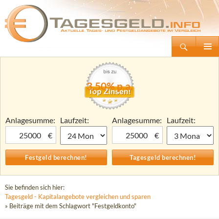
Suchen
Tagesgeld.info – Tagesgeldkonten vergleichen und Tagesgeld-Zinsen berechnen
Zum
Primäre
Inhalt
Menü
springen
3,50% p.a.
Anlagesumme:
Laufzeit:
Anlagesumme:
Laufzeit:
€
€
Sie befinden sich hier:
Tagesgeld - Kapitalangebote vergleichen und sparen
» Beiträge mit dem Schlagwort "Festgeldkonto"