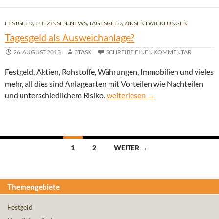
FESTGELD
,
LEITZINSEN
,
NEWS
,
TAGESGELD
,
ZINSENTWICKLUNGEN
Tagesgeld als Ausweichanlage?
26. AUGUST 2013
3TASK
SCHREIBE EINEN KOMMENTAR
Festgeld, Aktien, Rohstoffe, Währungen, Immobilien und vieles
mehr, all dies sind Anlagearten mit Vorteilen wie Nachteilen
Tagesgeld als Ausweichanlage?
und unterschiedlichem Risiko.
weiterlesen
→
Beitragsnavigation
1
2
WEITER →
Themengebiete
Festgeld