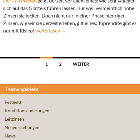
Der Fall Prokon
zeigt derzeit vor allem eines: wie sehr Anleger
sich auf das Glatteis führen lassen, nur weil vermeintlich hohe
Zinsen sie locken. Doch nicht nur in einer Phase niedriger
Zinsen, wie wir sie derzeit erleben, gilt eines: Toprendite gibt es
Toprendite gibt es nur mit Risiko!
nur mit Risiko!
weiterlesen
→
Beitragsnavigation
1
2
WEITER →
Themengebiete
Festgeld
Konditionsänderungen
Leitzinsen
Neuvorstellungen
News