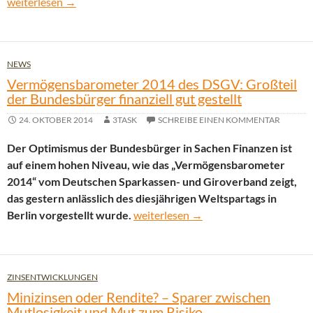
Anlageverhalten der Bundesbürger lässt Vermögen schrumpfen
weiterlesen
→
NEWS
Vermögensbarometer 2014 des DSGV: Großteil
der Bundesbürger finanziell gut gestellt
24. OKTOBER 2014
3TASK
SCHREIBE EINEN KOMMENTAR
Der Optimismus der Bundesbürger in Sachen Finanzen ist
auf einem hohen Niveau, wie das „Vermögensbarometer
2014“ vom Deutschen Sparkassen- und Giroverband zeigt,
das gestern anlässlich des diesjährigen Weltspartags in
Vermögensbarometer 2014 des DSGV: G
Berlin vorgestellt wurde.
weiterlesen
→
ZINSENTWICKLUNGEN
Minizinsen oder Rendite? – Sparer zwischen
Mutlosigkeit und Mut zum Risiko