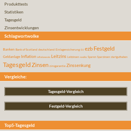
Produkttests
Statistiken
Tagesgeld
Zinsentwicklungen
Schlagwortwolke
Festgeld
ezb
Banken
Bank of Scotland
deutschland
Einlagensicherung
EU
Leitzins
Inflation
Geldanlage
Leitzinsen
Sparen
Sparzinsen
startguthaben
inflationsrate
rendite
Tagesgeld
Zinsen
Zinssenkung
zinsgarantie
Vergleiche:
Tagesgeld-Vergleich
Festgeld-Vergleich
Top5-Tagesgeld