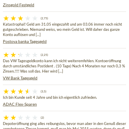
Zinsgold Festgeld
(2,75)
Katastrophal! Geld am 31.05 eingezahlt und am 03.06 immer noch nicht
gutgeschrieben. Niemand weiss, wo mein Geld ist. Will daher das ganze
Konto auflösen und [...]
Postova banka Tagesgeld
(2,25)
Das VW Tagesgeldkonto kann ich nicht weiteremfehlen. Kontoeröffnung
durch umständliches Postident . (10 Tage) Nach 4 Monaten nur noch 0,3 %
Zinsen.!!!! Was soll das. Hier wird [...]
VW Bank Tagesgeld
(3,5)
Ich bin Kunde seit 4 Jahre und bin ich eigentlich zufrieden.
ADAC Flex-Sparen
(2)
Depoteröffnung ging alles reibungslos, bevor man aber in den Genuß dieser
angebotenen Zinsen kommt, muß man bis Mai 2015 warten, denn da muß