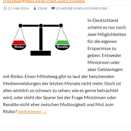
21. MAI 2014
3TASK
SCHREIBE EINEN KOMMENTAR
In Deutschland
scheint es nur noch
zwei Möglichkeiten
für die eigenen
Ersparnisse zu
geben: Entweder
Minizinsen oder
aber Geldanlagen
mit Risiko. Einen Mittelweg gibt es laut der heischenden
Medienmeldungen der letzten Monate nicht mehr. Doch ist
alles wirklich so schwarz zu sehen, wie es gerne betrachtet
wird, oder steht der Sparer bei der Frage Minizinsen oder
Rendite nicht eher zwischen Mutlosigkeit und Mut zum
Minizinsen oder Rendite? – Sparer zwischen Mutlosigkei
Risiko?
weiterlesen
→