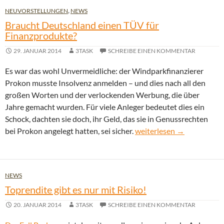
NEUVORSTELLUNGEN
,
NEWS
Braucht Deutschland einen TÜV für
Finanzprodukte?
29. JANUAR 2014
3TASK
SCHREIBE EINEN KOMMENTAR
Es war das wohl Unvermeidliche: der Windparkfinanzierer
Prokon musste Insolvenz anmelden – und dies nach all den
großen Worten und der verlockenden Werbung, die über
Jahre gemacht wurden. Für viele Anleger bedeutet dies ein
Schock, dachten sie doch, ihr Geld, das sie in Genussrechten
Braucht Deutschland eine
bei Prokon angelegt hatten, sei sicher.
weiterlesen
→
NEWS
Toprendite gibt es nur mit Risiko!
20. JANUAR 2014
3TASK
SCHREIBE EINEN KOMMENTAR