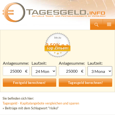
Suchen
Tagesgeld.info – Tagesgeldkonten vergleichen und Tagesgeld-Zinsen berechnen
Zum
Primäre
Inhalt
Menü
springen
3,50% p.a.
Anlagesumme:
Laufzeit:
Anlagesumme:
Laufzeit:
€
€
Sie befinden sich hier:
Tagesgeld - Kapitalangebote vergleichen und sparen
» Beiträge mit dem Schlagwort "risiko"