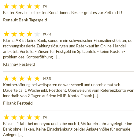
(5)
Bester Service bei besten Konditionen. Besser geht es zur Zeit nicht!
Renault Bank Tagesgeld
(3,75)
Klarna AB ist keine Bank, sondern ein schwedischer Finanzdienstleister, der
rechnungsbasierte Zahlungslösungen und Ratenkauf im Online-Handel
anbietet. Vorteile: - Zinsen für Festgeld im Spitzenfeld - keine Kosten -
problemlose Kontoeröffnung - [...]
Klarna+ Festgeld
(4,75)
Kontoeröffnung bei weltsparen.de war schnell und unproblematisch.
Dauerte ca. 1 Woche inkl. PostIdent. Überweisung vom Referenzkonto war
innerhalb von 2 Tagen auf dem MHB-Konto. Fibank [...]
Fibank Festgeld
(5)
Bin seit 1Jahr bei moneyou und habe noch 1,6% für ein Jahr angelegt. Eine
Bank ohne Haken. Keine Einschränkung bei der Anlagenhöhe für normale
Anleger. [...]