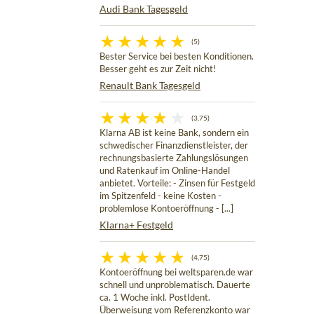
Audi Bank Tagesgeld
(5)
Bester Service bei besten Konditionen.
Besser geht es zur Zeit nicht!
Renault Bank Tagesgeld
(3,75)
Klarna AB ist keine Bank, sondern ein
schwedischer Finanzdienstleister, der
rechnungsbasierte Zahlungslösungen
und Ratenkauf im Online-Handel
anbietet. Vorteile: - Zinsen für Festgeld
im Spitzenfeld - keine Kosten -
problemlose Kontoeröffnung - [...]
Klarna+ Festgeld
(4,75)
Kontoeröffnung bei weltsparen.de war
schnell und unproblematisch. Dauerte
ca. 1 Woche inkl. PostIdent.
Überweisung vom Referenzkonto war