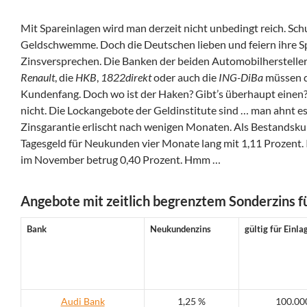
Mit Spareinlagen wird man derzeit nicht unbedingt reich. Schu
Geldschwemme. Doch die Deutschen lieben und feiern ihre S
Zinsversprechen.
Die Banken der beiden Automobilherstelle
Renault
, die
HKB
,
1822direkt
oder auch die
ING-DiBa
müssen 
Kundenfang. Doch wo ist der Haken? Gibt’s überhaupt einen? N
nicht. Die Lockangebote der Geldinstitute sind … man ahnt es 
Zinsgarantie erlischt nach wenigen Monaten. Als Bestandsku
Tagesgeld für Neukunden vier Monate lang mit 1,11 Prozent. 
im November betrug 0,40 Prozent. Hmm …
Angebote mit zeitlich begrenztem Sonderzins 
Bank
Neukundenzins
gültig für Einla
Audi Bank
1,25 %
100.00