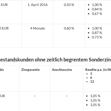
0 EUR
1. April 2016
0,50 %
1,00 %
0,84 %
0,67 %
0 EUR
4 Monate
0,60 %
1,00 %
0,87 %
0,73 %
Bestandskunden ohne zeitlich begrentem Sonderzin
bis
Zinsgarantie
Anschlusszins
Rendite p.a. (in 
3
6
12
EUR
–
–
1,05 %
1,05 %
1,05 %