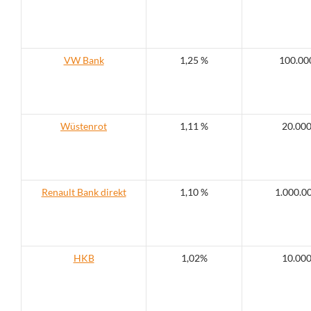
VW Bank
1,25 %
100.00
Wüstenrot
1,11 %
20.00
Renault Bank direkt
1,10 %
1.000.0
HKB
1,02%
10.00