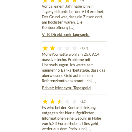
(5)
Vor ca. einem Jahr habe ich ein
Tagesgeldkonto bei der VTB eröffnet.
Der Grund war, dass die Zinsen dort
am höchsten waren. Die
Kontoeröffnung [...]
VTB Direktbank Tagesgeld
(1,75)
MoneYou hatte wohl am 25.09.14
massive techn. Probleme mit
Überweisungen. Ich warte seit
nunmehr 5 Bankarbeitstage, dass das
überwiesene Geld auf meinem
Referenzkonto ankommt. Ich [...]
Privat: Moneyou Tagesgeld
(2,5)
Es wird bei der Kontoschließung
entgegen der hier aufgeführten
Informationen eine Gebühr in Höhe
von 5,23 Euro erhoben. Dies geht
weder aus dem Preis- und [...]