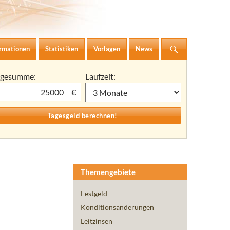
ormationen
Statistiken
Vorlagen
News
agesumme:
Laufzeit:
€
Themengebiete
Festgeld
Konditionsänderungen
Leitzinsen