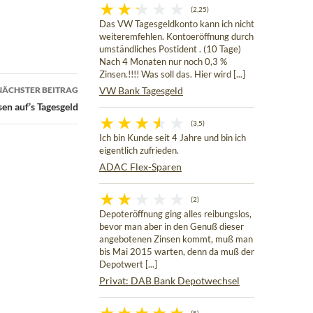
(2,25)
Das VW Tagesgeldkonto kann ich nicht
weiteremfehlen. Kontoeröffnung durch
umständliches Postident . (10 Tage)
Nach 4 Monaten nur noch 0,3 %
Zinsen.!!!! Was soll das. Hier wird [...]
NÄCHSTER BEITRAG
VW Bank Tagesgeld
en auf’s Tagesgeld
(3,5)
Ich bin Kunde seit 4 Jahre und bin ich
eigentlich zufrieden.
ADAC Flex-Sparen
(2)
Depoteröffnung ging alles reibungslos,
bevor man aber in den Genuß dieser
angebotenen Zinsen kommt, muß man
bis Mai 2015 warten, denn da muß der
Depotwert [...]
Privat: DAB Bank Depotwechsel