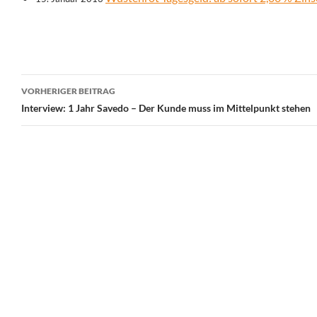
Beitrags-
VORHERIGER BEITRAG
Navigation
Interview: 1 Jahr Savedo – Der Kunde muss im Mittelpunkt stehen