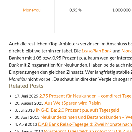
MoneYou
0,95 %
1.000.000
Auch die restlichen »Top-Anbieter« verzinsen im Anschluss be
direkt bleibt weiterhin rentabel. Die
LeasePlan Bank
und
Mone
Banken mit 1,05 bzw. 0,95 Prozent p. a. kaum weniger interes
Bank
mit Zinsgarantien für Neukunden. Haben beide auch nic
Eingrenzungen den gleichen Zinssatz. Wer langfristig stabile
MoneYou
nicht vorbei. Da schaut im direkten Vergleich sogar
Related Posts
2,75 Prozent für Neukunden – comdirect Tage
17. Juni 2025
Aus WeltSparen wird Raisin
20. August 2025
ING-DiBa: 2,0 Prozent p.a. aufs Tagesgeld
3. Juli 2018
Neukundenzinsen und Bestandskunden – Welch
30. April 2013
DAB Bank Relax-Tagesgeld: Zwei Monate nach
4. April 2013
Wüstenrot Tagesgeld: ab sofort 2,00 % Zins
15. Januar 2013