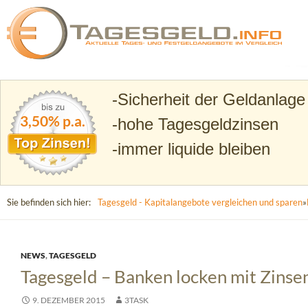
Suchen
Tagesgeld.info – Tagesgeldkonten vergleichen und T
Sicherheit der Geldanlage
3,50% p.a.
hohe Tagesgeldzinsen
immer liquide bleiben
Sie befinden sich hier:
Tagesgeld - Kapitalangebote vergleichen und sparen
»
NEWS
,
TAGESGELD
Tagesgeld – Banken locken mit Zins
9. DEZEMBER 2015
3TASK