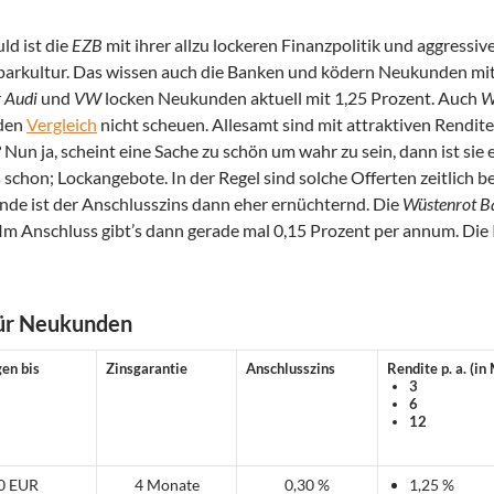
ld ist die
EZB
mit ihrer allzu lockeren Finanzpolitik und aggressiv
parkultur. Das wissen auch die Banken und ködern Neukunden mit
r
Audi
und
VW
locken Neukunden aktuell mit 1,25 Prozent. Auch
W
den
Vergleich
nicht scheuen. Allesamt sind mit attraktiven Rendit
un ja, scheint eine Sache zu schön um wahr zu sein, dann ist sie 
schon; Lockangebote. In der Regel sind solche Offerten zeitlich b
nde ist der Anschlusszins dann eher ernüchternd. Die
Wüstenrot B
Im Anschluss gibt’s dann gerade mal 0,15 Prozent per annum. Die 
für Neukunden
gen bis
Zinsgarantie
Anschlusszins
Rendite p. a. (i
3
6
12
0 EUR
4 Monate
0,30 %
1,25 %