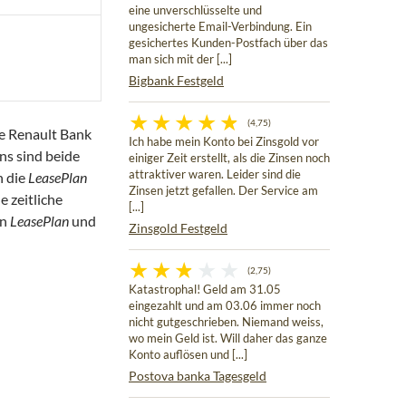
eine unverschlüsselte und
ungesicherte Email-Verbindung. Ein
gesichertes Kunden-Postfach über das
man sich mit der [...]
Bigbank Festgeld
(4,75)
ie Renault Bank
Ich habe mein Konto bei Zinsgold vor
ins sind beide
einiger Zeit erstellt, als die Zinsen noch
attraktiver waren. Leider sind die
h die
LeasePlan
Zinsen jetzt gefallen. Der Service am
 zeitliche
[...]
an
LeasePlan
und
Zinsgold Festgeld
(2,75)
Katastrophal! Geld am 31.05
eingezahlt und am 03.06 immer noch
nicht gutgeschrieben. Niemand weiss,
wo mein Geld ist. Will daher das ganze
Konto auflösen und [...]
Postova banka Tagesgeld