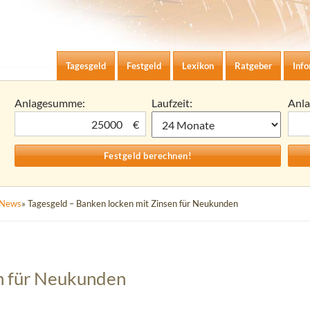
Zum Inhalt springen
agesgeld-Zinsen berechnen
Tagesgeld
Festgeld
Lexikon
Ratgeber
Inf
Anlagesumme:
Laufzeit:
Anl
€
News
» Tagesgeld – Banken locken mit Zinsen für Neukunden
en für Neukunden