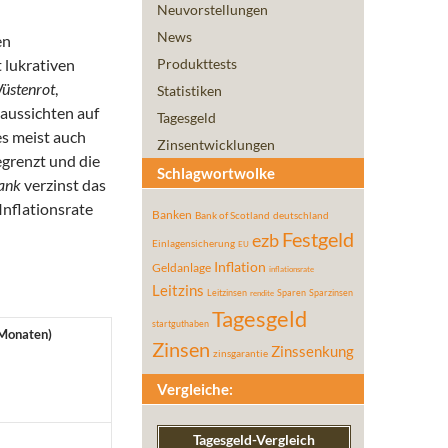
Neuvorstellungen
News
en
 lukrativen
Produkttests
üstenrot
,
Statistiken
eaussichten auf
Tagesgeld
es meist auch
Zinsentwicklungen
egrenzt und die
Schlagwortwolke
ank
verzinst das
Inflationsrate
Banken
Bank of Scotland
deutschland
Festgeld
ezb
Einlagensicherung
EU
Inflation
Geldanlage
inflationsrate
Leitzins
Leitzinsen
Sparen
Sparzinsen
rendite
Tagesgeld
startguthaben
n Monaten)
Zinsen
Zinssenkung
zinsgarantie
Vergleiche:
Tagesgeld-Vergleich