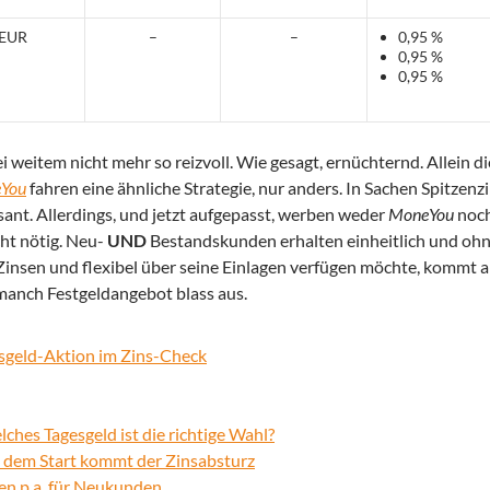
 EUR
–
–
0,95 %
0,95 %
0,95 %
i weitem nicht mehr so reizvoll. Wie gesagt, ernüchternd. Allein d
You
fahren eine ähnliche Strategie, nur anders. In Sachen Spitzenz
sant. Allerdings, und jetzt aufgepasst, werben weder
MoneYou
noc
ht nötig. Neu-
UND
Bestandskunden erhalten einheitlich und ohne
 Zinsen und flexibel über seine Einlagen verfügen möchte, kommt 
 manch Festgeldangebot blass aus.
sgeld-Aktion im Zins-Check
es Tagesgeld ist die richtige Wahl?
 dem Start kommt der Zinsabsturz
en p.a. für Neukunden