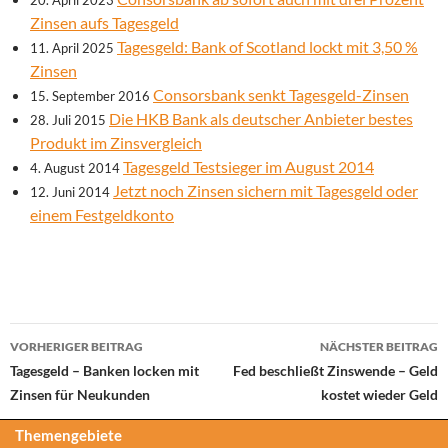
20. April 2023
Zinsen aufs Tagesgeld
Tagesgeld: Bank of Scotland lockt mit 3,50 %
11. April 2025
Zinsen
Consorsbank senkt Tagesgeld-Zinsen
15. September 2016
Die HKB Bank als deutscher Anbieter bestes
28. Juli 2015
Produkt im Zinsvergleich
Tagesgeld Testsieger im August 2014
4. August 2014
Jetzt noch Zinsen sichern mit Tagesgeld oder
12. Juni 2014
einem Festgeldkonto
Beitrags-
VORHERIGER BEITRAG
NÄCHSTER BEITRAG
Navigation
Tagesgeld – Banken locken mit
Fed beschließt Zinswende – Geld
Zinsen für Neukunden
kostet wieder Geld
Themengebiete