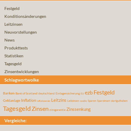
Festgeld
Konditionsänderungen
Leitzinsen
Neuvorstellungen
News
Produkttests
Statistiken
Tagesgeld
Zinsentwicklungen
Schlagwortwolke
Festgeld
ezb
Banken
Bank of Scotland
deutschland
Einlagensicherung
EU
Leitzins
Inflation
Geldanlage
Leitzinsen
Sparen
Sparzinsen
startguthaben
inflationsrate
rendite
Tagesgeld
Zinsen
Zinssenkung
zinsgarantie
Vergleiche: