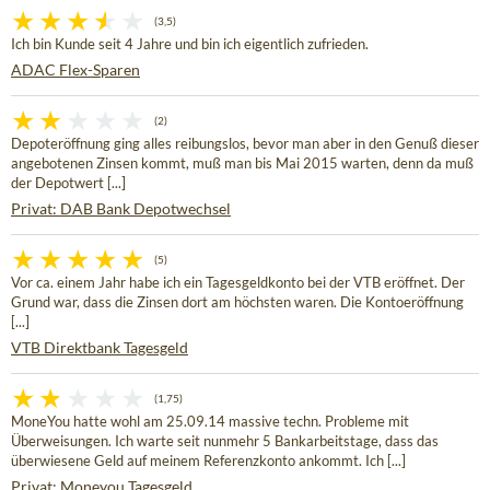
(3,5)
Ich bin Kunde seit 4 Jahre und bin ich eigentlich zufrieden.
ADAC Flex-Sparen
(2)
Depoteröffnung ging alles reibungslos, bevor man aber in den Genuß dieser
angebotenen Zinsen kommt, muß man bis Mai 2015 warten, denn da muß
der Depotwert [...]
Privat: DAB Bank Depotwechsel
(5)
Vor ca. einem Jahr habe ich ein Tagesgeldkonto bei der VTB eröffnet. Der
Grund war, dass die Zinsen dort am höchsten waren. Die Kontoeröffnung
[...]
VTB Direktbank Tagesgeld
(1,75)
MoneYou hatte wohl am 25.09.14 massive techn. Probleme mit
Überweisungen. Ich warte seit nunmehr 5 Bankarbeitstage, dass das
überwiesene Geld auf meinem Referenzkonto ankommt. Ich [...]
Privat: Moneyou Tagesgeld