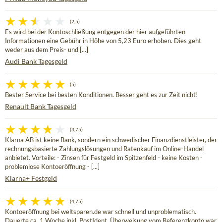
(2,5)
Es wird bei der Kontoschließung entgegen der hier aufgeführten
Informationen eine Gebühr in Höhe von 5,23 Euro erhoben. Dies geht
weder aus dem Preis- und [...]
Audi Bank Tagesgeld
(5)
Bester Service bei besten Konditionen. Besser geht es zur Zeit nicht!
Renault Bank Tagesgeld
(3,75)
Klarna AB ist keine Bank, sondern ein schwedischer Finanzdienstleister, der
rechnungsbasierte Zahlungslösungen und Ratenkauf im Online-Handel
anbietet. Vorteile: - Zinsen für Festgeld im Spitzenfeld - keine Kosten -
problemlose Kontoeröffnung - [...]
Klarna+ Festgeld
(4,75)
Kontoeröffnung bei weltsparen.de war schnell und unproblematisch.
Dauerte ca. 1 Woche inkl. PostIdent. Überweisung vom Referenzkonto war