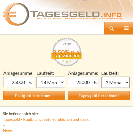
Suchen
Tagesgeld.info – Tagesgeldkonten vergleichen und Tagesgeld-Zinsen berechnen
Zum
Primäre
Inhalt
Menü
springen
3,50% p.a.
Anlagesumme:
Laufzeit:
Anlagesumme:
Laufzeit:
€
€
Sie befinden sich hier:
Tagesgeld - Kapitalangebote vergleichen und sparen
»
News