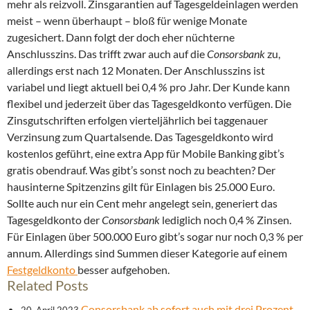
mehr als reizvoll. Zinsgarantien auf Tagesgeldeinlagen werden
meist – wenn überhaupt – bloß für wenige Monate
zugesichert. Dann folgt der doch eher nüchterne
Anschlusszins. Das trifft zwar auch auf die
Consorsbank
zu,
allerdings erst nach 12 Monaten. Der Anschlusszins ist
variabel und liegt aktuell bei 0,4 % pro Jahr. Der Kunde kann
flexibel und jederzeit über das Tagesgeldkonto verfügen. Die
Zinsgutschriften erfolgen vierteljährlich bei taggenauer
Verzinsung zum Quartalsende. Das Tagesgeldkonto wird
kostenlos geführt, eine extra App für Mobile Banking gibt’s
gratis obendrauf. Was gibt’s sonst noch zu beachten? Der
hausinterne Spitzenzins gilt für Einlagen bis 25.000 Euro.
Sollte auch nur ein Cent mehr angelegt sein, generiert das
Tagesgeldkonto der
Consorsbank
lediglich noch 0,4 % Zinsen.
Für Einlagen über 500.000 Euro gibt’s sogar nur noch 0,3 % per
annum. Allerdings sind Summen dieser Kategorie auf einem
Festgeldkonto
besser aufgehoben.
Related Posts
Consorsbank ab sofort auch mit drei Prozent