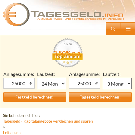
Suchen
Tagesgeld.info – Tagesgeldkonten vergleichen und Tagesgeld-Zinsen berechnen
Zum
Primäre
Inhalt
Menü
springen
3,50% p.a.
Anlagesumme:
Laufzeit:
Anlagesumme:
Laufzeit:
€
€
Sie befinden sich hier:
Tagesgeld - Kapitalangebote vergleichen und sparen
»
Leitzinsen