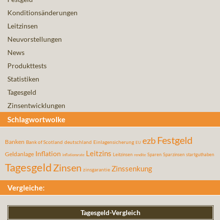
Konditionsänderungen
Leitzinsen
Neuvorstellungen
News
Produkttests
Statistiken
Tagesgeld
Zinsentwicklungen
Schlagwortwolke
Festgeld
ezb
Banken
Bank of Scotland
deutschland
Einlagensicherung
EU
Leitzins
Inflation
Geldanlage
Leitzinsen
Sparen
Sparzinsen
startguthaben
inflationsrate
rendite
Tagesgeld
Zinsen
Zinssenkung
zinsgarantie
Vergleiche:
Tagesgeld-Vergleich