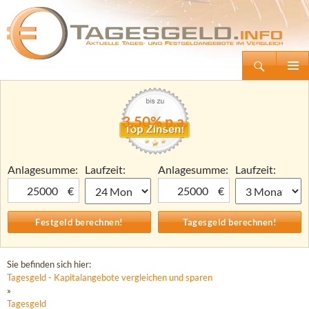
Suchen
Tagesgeld.info – Tagesgeldkonten vergleichen und Tagesgeld-Zinsen berechnen
Zum
Primäre
Inhalt
Menü
springen
3,50% p.a.
Anlagesumme:
Laufzeit:
Anlagesumme:
Laufzeit:
€
€
Sie befinden sich hier:
Tagesgeld - Kapitalangebote vergleichen und sparen
»
Tagesgeld