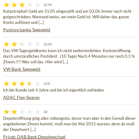
(2,75)
Katastrophal! Geld am 31.05 eingezahlt und am 03.06 immer noch nicht
gutgeschrieben. Niemand weiss, wo mein Geld ist. Will daher das ganze
Konto auflösen und [...]
Postova banka Tagesgeld
(2,25)
Das VW Tagesgeldkonto kann ich nicht weiteremfehlen. Kontoeröffnung
durch umständliches Postident . (10 Tage) Nach 4 Monaten nur noch 0,3 %
Zinsen.!!!! Was soll das. Hier wird [...]
VW Bank Tagesgeld
(3,5)
Ich bin Kunde seit 4 Jahre und bin ich eigentlich zufrieden.
ADAC Flex-Sparen
(2)
Depoteröffnung ging alles reibungslos, bevor man aber in den Genuß dieser
angebotenen Zinsen kommt, muß man bis Mai 2015 warten, denn da muß
der Depotwert [...]
Privat: DAB Bank Depotwechsel