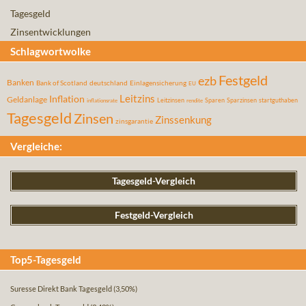
Tagesgeld
Zinsentwicklungen
Schlagwortwolke
Festgeld
ezb
Banken
Bank of Scotland
deutschland
Einlagensicherung
EU
Leitzins
Inflation
Geldanlage
Leitzinsen
Sparen
Sparzinsen
startguthaben
inflationsrate
rendite
Tagesgeld
Zinsen
Zinssenkung
zinsgarantie
Vergleiche:
Tagesgeld-Vergleich
Festgeld-Vergleich
Top5-Tagesgeld
Suresse Direkt Bank Tagesgeld
(3,50%)