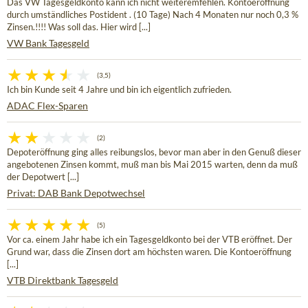
Das VW Tagesgeldkonto kann ich nicht weiteremfehlen. Kontoeröffnung
durch umständliches Postident . (10 Tage) Nach 4 Monaten nur noch 0,3 %
Zinsen.!!!! Was soll das. Hier wird [...]
VW Bank Tagesgeld
(3,5)
Ich bin Kunde seit 4 Jahre und bin ich eigentlich zufrieden.
ADAC Flex-Sparen
(2)
Depoteröffnung ging alles reibungslos, bevor man aber in den Genuß dieser
angebotenen Zinsen kommt, muß man bis Mai 2015 warten, denn da muß
der Depotwert [...]
Privat: DAB Bank Depotwechsel
(5)
Vor ca. einem Jahr habe ich ein Tagesgeldkonto bei der VTB eröffnet. Der
Grund war, dass die Zinsen dort am höchsten waren. Die Kontoeröffnung
[...]
VTB Direktbank Tagesgeld