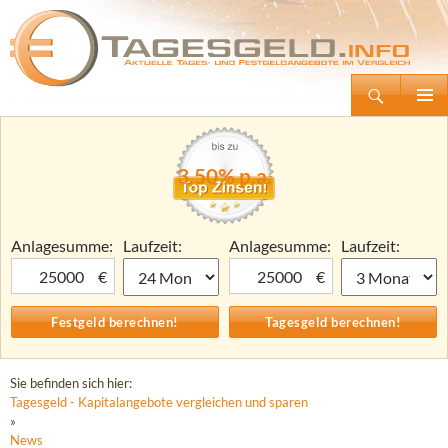
Suchen
Tagesgeld.info – Tagesgeldkonten vergleichen und Tagesgeld-Zinsen berechnen
Zum
Primäre
Inhalt
Menü
springen
3,50% p.a.
Anlagesumme:
Laufzeit:
Anlagesumme:
Laufzeit:
€
€
Sie befinden sich hier:
Tagesgeld - Kapitalangebote vergleichen und sparen
»
News