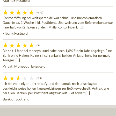
Klarna+ Festgeld
(4,75)
Kontoeröffnung bei weltsparen.de war schnell und unproblematisch.
Dauerte ca. 1 Woche inkl. PostIdent. Überweisung vom Referenzkonto war
innerhalb von 2 Tagen auf dem MHB-Konto. Fibank [...]
Fibank Festgeld
(5)
Bin seit 1Jahr bei moneyou und habe noch 1,6% für ein Jahr angelegt. Eine
Bank ohne Haken. Keine Einschränkung bei der Anlagenhöhe für normale
Anleger. [...]
Privat: Moneyou Tagesgeld
(2,5)
Ich bin vor einigen Jahren aufgrund der damals noch unschlagbar
vergleichsweise hohen Tagesgeldzinsen zur BoS gewechselt. Antrag, wie
bei allen Banken, per PostIdent abgewickelt. Lief soweit [...]
Bank of Scotland