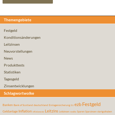
Themengebiete
Festgeld
Konditionsänderungen
Leitzinsen
Neuvorstellungen
News
Produkttests
Statistiken
Tagesgeld
Zinsentwicklungen
Schlagwortwolke
Festgeld
ezb
Banken
Bank of Scotland
deutschland
Einlagensicherung
EU
Leitzins
Inflation
Geldanlage
Leitzinsen
Sparen
Sparzinsen
startguthaben
inflationsrate
rendite