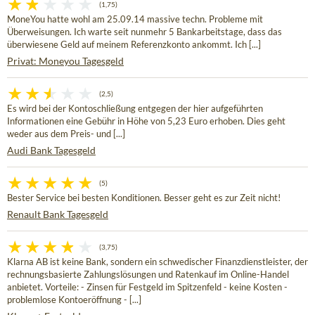
(1,75)
MoneYou hatte wohl am 25.09.14 massive techn. Probleme mit
Überweisungen. Ich warte seit nunmehr 5 Bankarbeitstage, dass das
überwiesene Geld auf meinem Referenzkonto ankommt. Ich [...]
Privat: Moneyou Tagesgeld
(2,5)
Es wird bei der Kontoschließung entgegen der hier aufgeführten
Informationen eine Gebühr in Höhe von 5,23 Euro erhoben. Dies geht
weder aus dem Preis- und [...]
Audi Bank Tagesgeld
(5)
Bester Service bei besten Konditionen. Besser geht es zur Zeit nicht!
Renault Bank Tagesgeld
(3,75)
Klarna AB ist keine Bank, sondern ein schwedischer Finanzdienstleister, der
rechnungsbasierte Zahlungslösungen und Ratenkauf im Online-Handel
anbietet. Vorteile: - Zinsen für Festgeld im Spitzenfeld - keine Kosten -
problemlose Kontoeröffnung - [...]