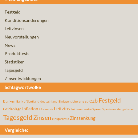
Festgeld
Konditionsänderungen
Leitzinsen
Neuvorstellungen
News
Produkttests
Statistiken
Tagesgeld
Zinsentwicklungen
Schlagwortwolke
Festgeld
ezb
Banken
Bank of Scotland
deutschland
Einlagensicherung
EU
Leitzins
Inflation
Geldanlage
Leitzinsen
Sparen
Sparzinsen
startguthaben
inflationsrate
rendite
Tagesgeld
Zinsen
Zinssenkung
zinsgarantie
Vergleiche: