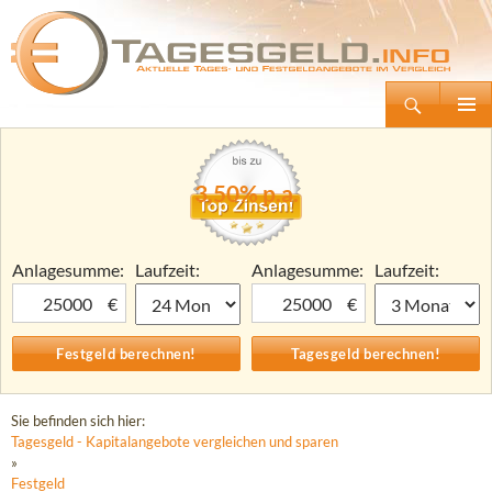
Suchen
Tagesgeld.info – Tagesgeldkonten vergleichen und Tagesgeld-Zinsen berechnen
Zum
Primäre
Inhalt
Menü
springen
3,50% p.a.
Anlagesumme:
Laufzeit:
Anlagesumme:
Laufzeit:
€
€
Sie befinden sich hier:
Tagesgeld - Kapitalangebote vergleichen und sparen
»
Festgeld