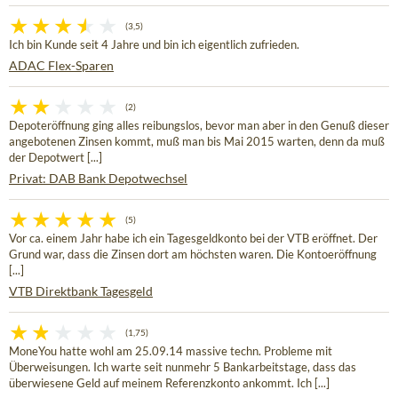
(3,5)
Ich bin Kunde seit 4 Jahre und bin ich eigentlich zufrieden.
ADAC Flex-Sparen
(2)
Depoteröffnung ging alles reibungslos, bevor man aber in den Genuß dieser
angebotenen Zinsen kommt, muß man bis Mai 2015 warten, denn da muß
der Depotwert [...]
Privat: DAB Bank Depotwechsel
(5)
Vor ca. einem Jahr habe ich ein Tagesgeldkonto bei der VTB eröffnet. Der
Grund war, dass die Zinsen dort am höchsten waren. Die Kontoeröffnung
[...]
VTB Direktbank Tagesgeld
(1,75)
MoneYou hatte wohl am 25.09.14 massive techn. Probleme mit
Überweisungen. Ich warte seit nunmehr 5 Bankarbeitstage, dass das
überwiesene Geld auf meinem Referenzkonto ankommt. Ich [...]