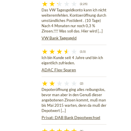
(2,25)
Das VW Tagesgeldkonto kann ich nicht
weiteremfehlen. Kontoeröffnung durch
umständliches Postident . (10 Tage)
Nach 4 Monaten nur noch 0,3 %
Zinsen.!!!! Was soll das. Hier wird [...]
VW Bank Tagesgeld
(3,5)
Ich bin Kunde seit 4 Jahre und bin ich
eigentlich zufrieden.
ADAC Flex-Sparen
(2)
Depoteröffnung ging alles reibungslos,
bevor man aber in den Genuß dieser
angebotenen Zinsen kommt, muß man
bis Mai 2015 warten, denn da muß der
Depotwert [...]
Privat: DAB Bank Depotwechsel