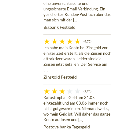
eine unverschlüsselte und
ungesicherte Email-Verbindung. Ein
gesichertes Kunden-Postfach über das
man sich mit der [...]
Bigbank Festgeld
(4,75)
Ich habe mein Konto bei Zinsgold vor
einiger Zeit erstellt, als die Zinsen noch
attraktiver waren. Leider sind die
Zinsen jetzt gefallen. Der Service am
[...]
Zinsgold Festgeld
(2,75)
Katastrophal! Geld am 31.05
eingezahlt und am 03.06 immer noch
nicht gutgeschrieben. Niemand weiss,
wo mein Geld ist. Will daher das ganze
Konto auflösen und [...]
Postova banka Tagesgeld