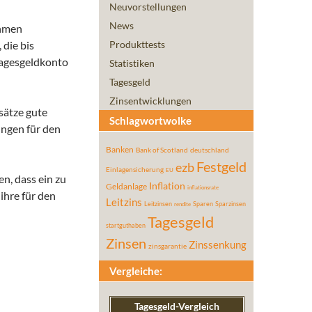
Neuvorstellungen
News
ahmen
 die bis
Produkttests
agesgeldkonto
Statistiken
Tagesgeld
Zinsentwicklungen
ssätze gute
Schlagwortwolke
ungen für den
Banken
Bank of Scotland
deutschland
Festgeld
ezb
Einlagensicherung
EU
n, dass ein zu
Inflation
Geldanlage
inflationsrate
ihre für den
Leitzins
Leitzinsen
Sparen
Sparzinsen
rendite
Tagesgeld
startguthaben
Zinsen
Zinssenkung
zinsgarantie
Vergleiche:
Tagesgeld-Vergleich