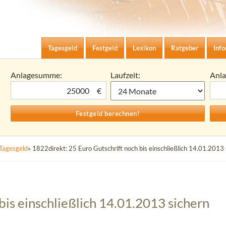
Zum Inhalt springen
agesgeld-Zinsen berechnen
Tagesgeld
Festgeld
Lexikon
Ratgeber
Inf
Anlagesumme:
Laufzeit:
Anl
€
Tagesgeld
» 1822direkt: 25 Euro Gutschrift noch bis einschließlich 14.01.2013 
bis einschließlich 14.01.2013 sichern