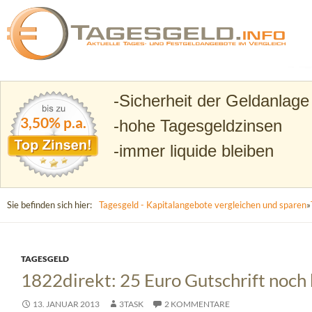
Suchen
Tagesgeld.info – Tagesgeldkonten vergleichen und T
Sicherheit der Geldanlage
3,50% p.a.
hohe Tagesgeldzinsen
immer liquide bleiben
Sie befinden sich hier:
Tagesgeld - Kapitalangebote vergleichen und sparen
»
TAGESGELD
1822direkt: 25 Euro Gutschrift noch 
13. JANUAR 2013
3TASK
2 KOMMENTARE