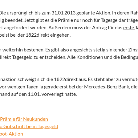
 Die ursprünglich bis zum 31.01.2013 geplante Aktion, in deren R
ig beendet.
Jetzt gibt es die Prämie nur noch für Tagesgeldanträge,
ket angefordert wurden. Außerdem muss der Antrag für das
erste
T
els) bei der 1822direkt eingehen.
n weiterhin bestehen. Es gibt also angesichts stetig sinkender Zin
direkt Tagesgeld zu entscheiden. Alle Konditionen und die Beding
ktion schweigt sich die 1822direkt aus. Es steht aber zu vermute
or wenigen Tagen ja gerade erst bei der Mercedes-Benz Bank, die 
and auf den 11.01. vorverlegt hatte.
o Prämie für Neukunden
o Gutschrift beim Tagesgeld
epot-Aktion