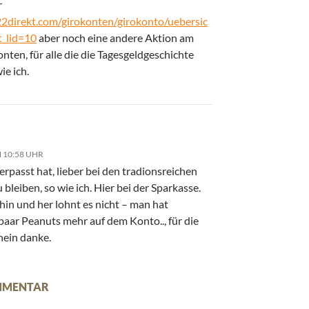
r
2direkt.com/girokonten/girokonto/uebersic
t_lid=10
aber noch eine andere Aktion am
nten, für alle die die Tagesgeldgeschichte
ie ich.
 10:58 UHR
rpasst hat, lieber bei den tradionsreichen
 bleiben, so wie ich. Hier bei der Sparkasse.
in und her lohnt es nicht – man hat
paar Peanuts mehr auf dem Konto.., für die
nein danke.
OMMENTAR