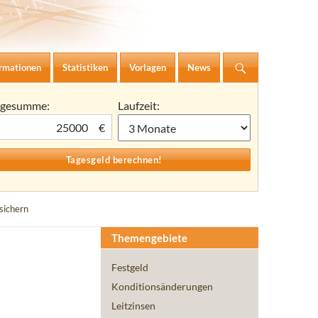
ormationen
Statistiken
Vorlagen
News
agesumme:
Laufzeit:
€
sichern
Themengebiete
Festgeld
Konditionsänderungen
Leitzinsen