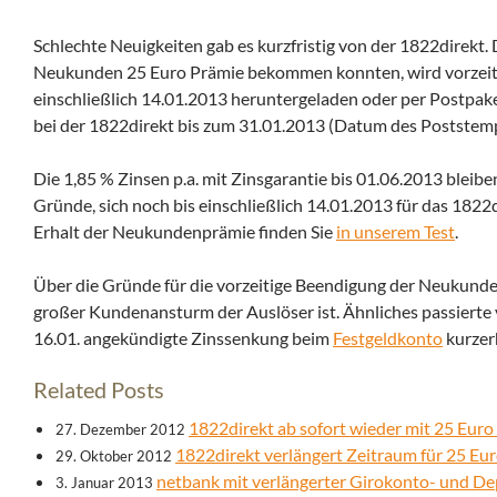
Schlechte Neuigkeiten gab es kurzfristig von der 1822direkt.
Neukunden 25 Euro Prämie bekommen konnten, wird vorzeit
einschließlich 14.01.2013 heruntergeladen oder per Postpa
bei der 1822direkt bis zum 31.01.2013 (Datum des Poststemp
Die 1,85 % Zinsen p.a. mit Zinsgarantie bis 01.06.2013 bleibe
Gründe, sich noch bis einschließlich 14.01.2013 für das 1822
Erhalt der Neukundenprämie finden Sie
in unserem Test
.
Über die Gründe für die vorzeitige Beendigung der Neukundena
großer Kundenansturm der Auslöser ist. Ähnliches passierte v
16.01. angekündigte Zinssenkung beim
Festgeldkonto
kurzerh
Related Posts
1822direkt ab sofort wieder mit 25 Eur
27. Dezember 2012
1822direkt verlängert Zeitraum für 25 Eur
29. Oktober 2012
netbank mit verlängerter Girokonto- und D
3. Januar 2013