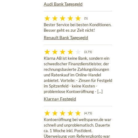
Audi Bank Tagesgeld
(5)
Bester Service bei besten Konditionen.
Besser geht es zur Zeit nicht!
Renault Bank Tagesgeld
(3,75)
Klarna AB ist keine Bank, sondern ein
schwedischer Finanzdienstleister, der
rechnungsbasierte Zahlungslösungen
und Ratenkauf im Online-Handel
anbietet. Vorteile: - Zinsen für Festgeld
im Spitzenfeld - keine Kosten -
problemlose Kontoeröffnung - [...]
Klarna+ Festgeld
(4,75)
Kontoeröffnung bei weltsparen.de war
schnell und unproblematisch. Dauerte
ca. 1 Woche inkl. PostIdent.
Überweisung vom Referenzkonto war