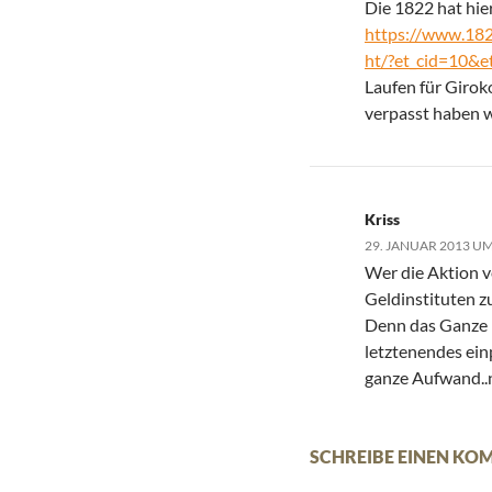
Die 1822 hat hie
https://www.182
ht/?et_cid=10&e
Laufen für Giroko
verpasst haben w
Kriss
29. JANUAR 2013 UM
Wer die Aktion ve
Geldinstituten zu
Denn das Ganze h
letztenendes ein
ganze Aufwand..
SCHREIBE EINEN K