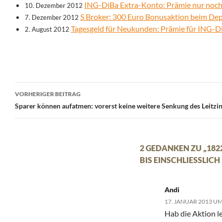
ING-DiBa Extra-Konto: Prämie nur noch
10. Dezember 2012
S Broker: 300 Euro Bonusaktion beim Dep
7. Dezember 2012
Tagesgeld für Neukunden: Prämie für ING-D
2. August 2012
Beitrags-
VORHERIGER BEITRAG
Navigation
Sparer können aufatmen: vorerst keine weitere Senkung des Leitzi
2 GEDANKEN ZU „182
BIS EINSCHLIESSLICH
Andi
17. JANUAR 2013 UM
Hab die Aktion l