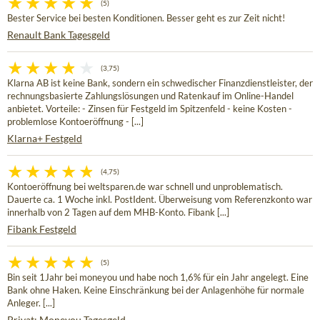
(5)
Bester Service bei besten Konditionen. Besser geht es zur Zeit nicht!
Renault Bank Tagesgeld
(3,75)
Klarna AB ist keine Bank, sondern ein schwedischer Finanzdienstleister, der
rechnungsbasierte Zahlungslösungen und Ratenkauf im Online-Handel
anbietet. Vorteile: - Zinsen für Festgeld im Spitzenfeld - keine Kosten -
problemlose Kontoeröffnung - [...]
Klarna+ Festgeld
(4,75)
Kontoeröffnung bei weltsparen.de war schnell und unproblematisch.
Dauerte ca. 1 Woche inkl. PostIdent. Überweisung vom Referenzkonto war
innerhalb von 2 Tagen auf dem MHB-Konto. Fibank [...]
Fibank Festgeld
(5)
Bin seit 1Jahr bei moneyou und habe noch 1,6% für ein Jahr angelegt. Eine
Bank ohne Haken. Keine Einschränkung bei der Anlagenhöhe für normale
Anleger. [...]
Privat: Moneyou Tagesgeld