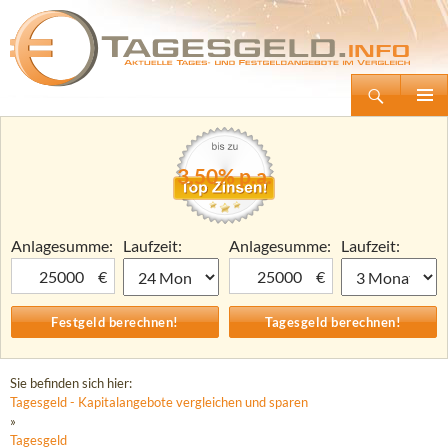
Suchen
Tagesgeld.info – Tagesgeldkonten vergleichen und Tagesgeld-Zinsen berechnen
Zum
Primäre
Inhalt
Menü
springen
3,50% p.a.
Anlagesumme:
Laufzeit:
Anlagesumme:
Laufzeit:
€
€
Sie befinden sich hier:
Tagesgeld - Kapitalangebote vergleichen und sparen
»
Tagesgeld