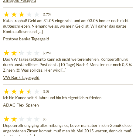
Zinsgold Festgeld
(2,75)
Katastrophal! Geld am 31.05 eingezahlt und am 03.06 immer noch nicht
gutgeschrieben. Niemand weiss, wo mein Geld ist. Will daher das ganze
Konto auflösen und [...]
Postova banka Tagesgeld
(2,25)
Das VW Tagesgeldkonto kann ich nicht weiteremfehlen. Kontoeröffnung
durch umständliches Postident . (10 Tage) Nach 4 Monaten nur noch 0,3 %
Zinsen.!!!! Was soll das. Hier wird [...]
VW Bank Tagesgeld
(3,5)
Ich bin Kunde seit 4 Jahre und bin ich eigentlich zufrieden.
ADAC Flex-Sparen
(2)
Depoteröffnung ging alles reibungslos, bevor man aber in den Genuß dieser
angebotenen Zinsen kommt, muß man bis Mai 2015 warten, denn da muß