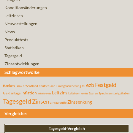
Konditionsänderungen
Leitzinsen
Neuvorstellungen
News
Produkttests
Statistiken
Tagesgeld
Zinsentwicklungen
Schlagwortwolke
Festgeld
ezb
Banken
Bank of Scotland
deutschland
Einlagensicherung
EU
Leitzins
Inflation
Geldanlage
Leitzinsen
Sparen
Sparzinsen
startguthaben
inflationsrate
rendite
Tagesgeld
Zinsen
Zinssenkung
zinsgarantie
Vergleiche:
Tagesgeld-Vergleich