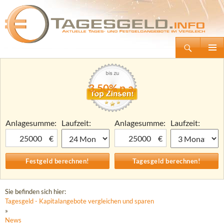
Suchen
Tagesgeld.info – Tagesgeldkonten vergleichen und Tagesgeld-Zinsen berechnen
Zum
Primäre
Inhalt
Menü
springen
3,50% p.a.
Anlagesumme:
Laufzeit:
Anlagesumme:
Laufzeit:
€
€
Sie befinden sich hier:
Tagesgeld - Kapitalangebote vergleichen und sparen
»
News