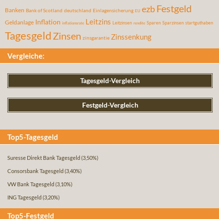
Festgeld
ezb
Banken
Bank of Scotland
deutschland
Einlagensicherung
EU
Leitzins
Inflation
Geldanlage
Leitzinsen
Sparen
Sparzinsen
startguthaben
inflationsrate
rendite
Tagesgeld
Zinsen
Zinssenkung
zinsgarantie
Vergleiche:
Tagesgeld-Vergleich
Festgeld-Vergleich
Top5-Tagesgeld
Suresse Direkt Bank Tagesgeld
(3,50%)
Consorsbank Tagesgeld
(3,40%)
VW Bank Tagesgeld
(3,10%)
ING Tagesgeld
(3,20%)
Top5-Festgeld