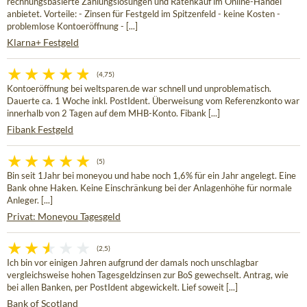
rechnungsbasierte Zahlungslösungen und Ratenkauf im Online-Handel
anbietet. Vorteile: - Zinsen für Festgeld im Spitzenfeld - keine Kosten -
problemlose Kontoeröffnung - [...]
Klarna+ Festgeld
(4,75)
Kontoeröffnung bei weltsparen.de war schnell und unproblematisch.
Dauerte ca. 1 Woche inkl. PostIdent. Überweisung vom Referenzkonto war
innerhalb von 2 Tagen auf dem MHB-Konto. Fibank [...]
Fibank Festgeld
(5)
Bin seit 1Jahr bei moneyou und habe noch 1,6% für ein Jahr angelegt. Eine
Bank ohne Haken. Keine Einschränkung bei der Anlagenhöhe für normale
Anleger. [...]
Privat: Moneyou Tagesgeld
(2,5)
Ich bin vor einigen Jahren aufgrund der damals noch unschlagbar
vergleichsweise hohen Tagesgeldzinsen zur BoS gewechselt. Antrag, wie
bei allen Banken, per PostIdent abgewickelt. Lief soweit [...]
Bank of Scotland