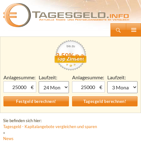
Suchen
Tagesgeld.info – Tagesgeldkonten vergleichen und Tagesgeld-Zinsen berechnen
Zum
Primäre
Inhalt
Menü
springen
3,50% p.a.
Anlagesumme:
Laufzeit:
Anlagesumme:
Laufzeit:
€
€
Sie befinden sich hier:
Tagesgeld - Kapitalangebote vergleichen und sparen
»
News