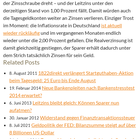
der Zinsschraube dreht – und der Leitzins unter den
derzeitigen Stand von 1,00 Prozent fällt. Damit würden auch
die Tagesgeldkonten weiter an Zinsen verlieren. Einziger Trost
im Moment: die Inflationsrate in Deutschland
ist aktuell
wieder rückläufig
und im vergangenen Monaten endlich
wieder unter die 2,00 Prozent gefallen. Die Realverzinsung ist
damit gleichzeitig gestiegen, der Sparer erhält dadurch unter
dem Strich tatsächlich Zinsen für sein Geld.
Related Posts
1822direkt verlängert Startguthaben-Aktion
8. August 2011
beim Tagesgeld: 25 Euro bis Ende August
Neue Bankenpleiten nach Bankenstresstest
19. Februar 2014
2014 erwartet?
Leitzins bleibt gleich: Können Sparer nun
6. Juni 2013
aufatmen?
Widerstand gegen Finanztransaktionssteuer
30. Januar 2012
Geldpolitik der FED: Bilanzsumme steigt auf über
8. Juli 2021
8 Billionen US-Dollar