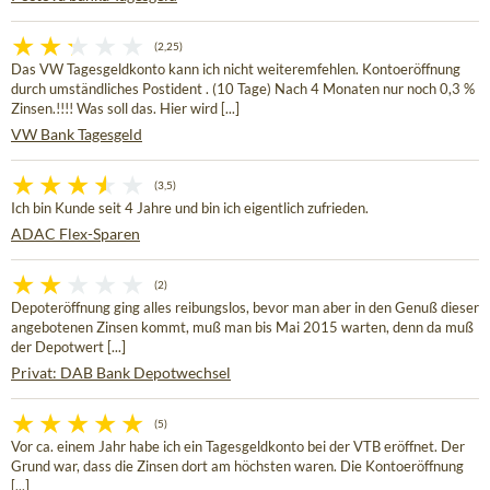
(2,25)
Das VW Tagesgeldkonto kann ich nicht weiteremfehlen. Kontoeröffnung
durch umständliches Postident . (10 Tage) Nach 4 Monaten nur noch 0,3 %
Zinsen.!!!! Was soll das. Hier wird [...]
VW Bank Tagesgeld
(3,5)
Ich bin Kunde seit 4 Jahre und bin ich eigentlich zufrieden.
ADAC Flex-Sparen
(2)
Depoteröffnung ging alles reibungslos, bevor man aber in den Genuß dieser
angebotenen Zinsen kommt, muß man bis Mai 2015 warten, denn da muß
der Depotwert [...]
Privat: DAB Bank Depotwechsel
(5)
Vor ca. einem Jahr habe ich ein Tagesgeldkonto bei der VTB eröffnet. Der
Grund war, dass die Zinsen dort am höchsten waren. Die Kontoeröffnung
[...]