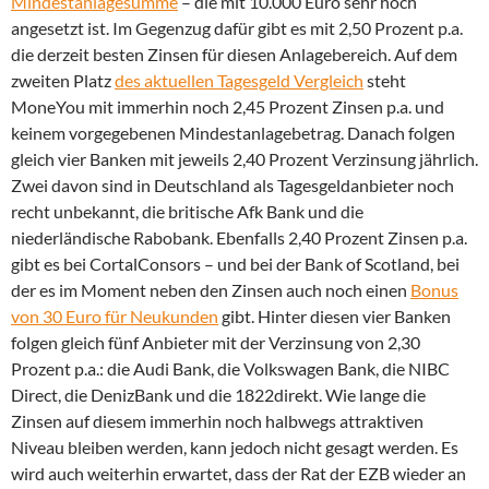
Mindestanlagesumme
– die mit 10.000 Euro sehr hoch
angesetzt ist. Im Gegenzug dafür gibt es mit 2,50 Prozent p.a.
die derzeit besten Zinsen für diesen Anlagebereich. Auf dem
zweiten Platz
des aktuellen Tagesgeld Vergleich
steht
MoneYou mit immerhin noch 2,45 Prozent Zinsen p.a. und
keinem vorgegebenen Mindestanlagebetrag. Danach folgen
gleich vier Banken mit jeweils 2,40 Prozent Verzinsung jährlich.
Zwei davon sind in Deutschland als Tagesgeldanbieter noch
recht unbekannt, die britische Afk Bank und die
niederländische Rabobank. Ebenfalls 2,40 Prozent Zinsen p.a.
gibt es bei CortalConsors – und bei der Bank of Scotland, bei
der es im Moment neben den Zinsen auch noch einen
Bonus
von 30 Euro für Neukunden
gibt. Hinter diesen vier Banken
folgen gleich fünf Anbieter mit der Verzinsung von 2,30
Prozent p.a.: die Audi Bank, die Volkswagen Bank, die NIBC
Direct, die DenizBank und die 1822direkt. Wie lange die
Zinsen auf diesem immerhin noch halbwegs attraktiven
Niveau bleiben werden, kann jedoch nicht gesagt werden. Es
wird auch weiterhin erwartet, dass der Rat der EZB wieder an