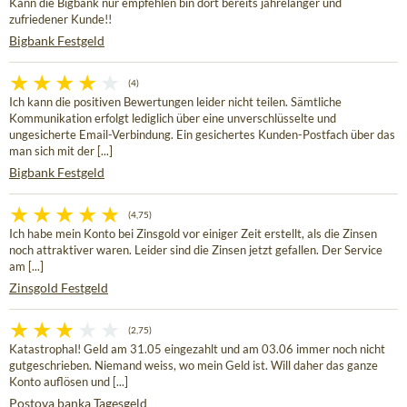
Kann die Bigbank nur empfehlen bin dort bereits jahrelanger und
zufriedener Kunde!!
Bigbank Festgeld
(4)
Ich kann die positiven Bewertungen leider nicht teilen. Sämtliche
Kommunikation erfolgt lediglich über eine unverschlüsselte und
ungesicherte Email-Verbindung. Ein gesichertes Kunden-Postfach über das
man sich mit der [...]
Bigbank Festgeld
(4,75)
Ich habe mein Konto bei Zinsgold vor einiger Zeit erstellt, als die Zinsen
noch attraktiver waren. Leider sind die Zinsen jetzt gefallen. Der Service
am [...]
Zinsgold Festgeld
(2,75)
Katastrophal! Geld am 31.05 eingezahlt und am 03.06 immer noch nicht
gutgeschrieben. Niemand weiss, wo mein Geld ist. Will daher das ganze
Konto auflösen und [...]
Postova banka Tagesgeld