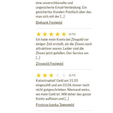
eine unverschlüsselte und
ungesicherte Email-Verbindung. Ein
gesichertes Kunden-Postfach über das
man sich mit der [...]
Bigbank Festgeld
(4,75)
Ich habe mein Konto bei Zinsgold vor
einiger Zeit erstellt, als die Zinsen noch
attraktiver waren. Leider sind die
Zinsen jetzt gefallen. Der Service am
[...]
Zinsgold Festgeld
(2,75)
Katastrophal! Geld am 31.05
eingezahlt und am 03.06 immer noch
nicht gutgeschrieben. Niemand weiss,
wo mein Geld ist. Will daher das ganze
Konto auflösen und [...]
Postova banka Tagesgeld