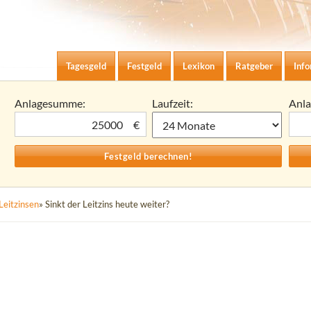
Zum Inhalt springen
agesgeld-Zinsen berechnen
Tagesgeld
Festgeld
Lexikon
Ratgeber
Inf
Anlagesumme:
Laufzeit:
Anl
€
Leitzinsen
» Sinkt der Leitzins heute weiter?