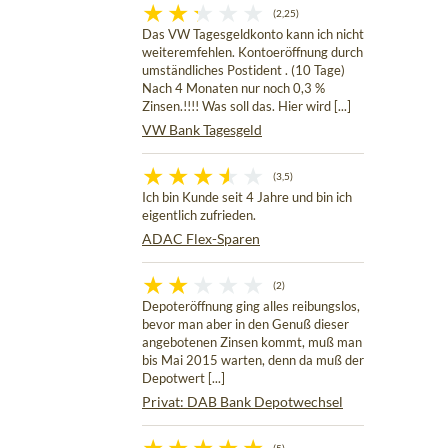
(2,25)
Das VW Tagesgeldkonto kann ich nicht
weiteremfehlen. Kontoeröffnung durch
umständliches Postident . (10 Tage)
Nach 4 Monaten nur noch 0,3 %
Zinsen.!!!! Was soll das. Hier wird [...]
VW Bank Tagesgeld
(3,5)
Ich bin Kunde seit 4 Jahre und bin ich
eigentlich zufrieden.
ADAC Flex-Sparen
(2)
Depoteröffnung ging alles reibungslos,
bevor man aber in den Genuß dieser
angebotenen Zinsen kommt, muß man
bis Mai 2015 warten, denn da muß der
Depotwert [...]
Privat: DAB Bank Depotwechsel