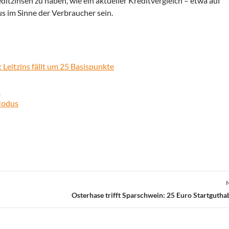
ditzinsen zu haben, wie ein aktueller Kreditvergleich – etwa auf
us im Sinne der Verbraucher sein.
 Leitzins fällt um 25 Basispunkte
h
Modus
Osterhase trifft Sparschwein: 25 Euro Startgut