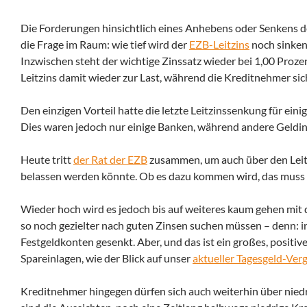
Die Forderungen hinsichtlich eines Anhebens oder Senkens de
die Frage im Raum: wie tief wird der
EZB-Leitzins
noch sinken
Inzwischen steht der wichtige Zinssatz wieder bei 1,00 Prozen
Leitzins damit wieder zur Last, während die Kreditnehmer sic
Den einzigen Vorteil hatte die letzte Leitzinssenkung für ei
Dies waren jedoch nur einige Banken, während andere Geldin
Heute tritt
der Rat der EZB
zusammen, um auch über den Leitzi
belassen werden könnte. Ob es dazu kommen wird, das muss d
Wieder hoch wird es jedoch bis auf weiteres kaum gehen mit d
so noch gezielter nach guten Zinsen suchen müssen – denn: 
Festgeldkonten gesenkt. Aber, und das ist ein großes, positiv
Spareinlagen, wie der Blick auf unser
aktueller Tagesgeld-Verg
Kreditnehmer hingegen dürfen sich auch weiterhin über niedr