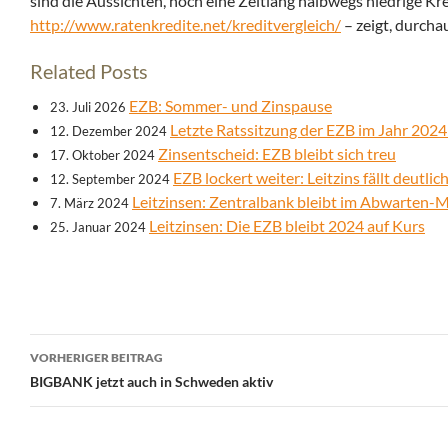
sind die Aussichten, noch eine Zeitlang halbwegs niedrige Kre
http://www.ratenkredite.net/kreditvergleich/
– zeigt, durcha
Related Posts
EZB: Sommer- und Zinspause
23. Juli 2026
Letzte Ratssitzung der EZB im Jahr 2024:
12. Dezember 2024
Zinsentscheid: EZB bleibt sich treu
17. Oktober 2024
EZB lockert weiter: Leitzins fällt deutlic
12. September 2024
Leitzinsen: Zentralbank bleibt im Abwarten-
7. März 2024
Leitzinsen: Die EZB bleibt 2024 auf Kurs
25. Januar 2024
Beitrags-
VORHERIGER BEITRAG
Navigation
BIGBANK jetzt auch in Schweden aktiv