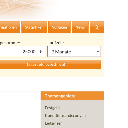
ormationen
Statistiken
Vorlagen
News
agesumme:
Laufzeit:
€
Themengebiete
Festgeld
Konditionsänderungen
Leitzinsen