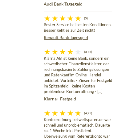
Audi Bank Tagesgeld
(5)
Bester Service bei besten Konditionen.
Besser geht es zur Zeit nicht!
Renault Bank Tagesgeld
(3,75)
Klarna AB ist keine Bank, sondern ein
schwedischer Finanzdienstleister, der
rechnungsbasierte Zahlungslösungen
und Ratenkauf im Online-Handel
anbietet. Vorteile: - Zinsen für Festgeld
im Spitzenfeld - keine Kosten -
problemlose Kontoeröffnung - [...]
Klarna+ Festgeld
(4,75)
Kontoeröffnung bei weltsparen.de war
schnell und unproblematisch. Dauerte
ca. 1 Woche inkl. PostIdent.
Überweisung vom Referenzkonto war