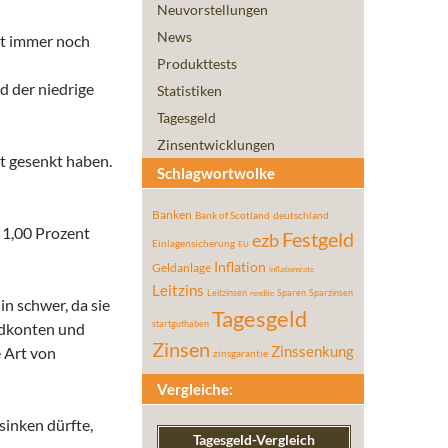
Neuvorstellungen
News
ht immer noch
Produkttests
d der niedrige
Statistiken
Tagesgeld
Zinsentwicklungen
it gesenkt haben.
Schlagwortwolke
Banken
Bank of Scotland
deutschland
 1,00 Prozent
Festgeld
ezb
Einlagensicherung
EU
Inflation
Geldanlage
inflationsrate
Leitzins
Leitzinsen
Sparen
Sparzinsen
rendite
in schwer, da sie
Tagesgeld
startguthaben
ldkonten und
Zinsen
e Art von
Zinssenkung
zinsgarantie
Vergleiche:
sinken dürfte,
Tagesgeld-Vergleich