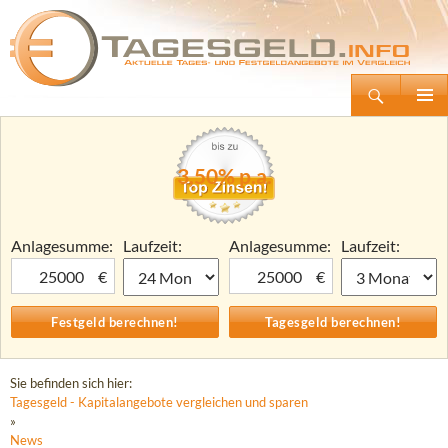
Suchen
Tagesgeld.info – Tagesgeldkonten vergleichen und Tagesgeld-Zinsen berechnen
Zum
Primäre
Inhalt
Menü
springen
3,50% p.a.
Anlagesumme:
Laufzeit:
Anlagesumme:
Laufzeit:
€
€
Sie befinden sich hier:
Tagesgeld - Kapitalangebote vergleichen und sparen
»
News