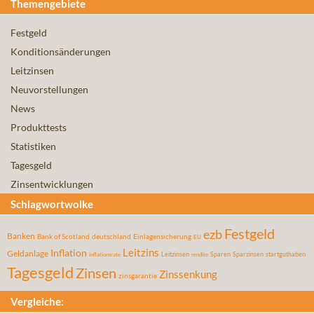
Themengebiete
Festgeld
Konditionsänderungen
Leitzinsen
Neuvorstellungen
News
Produkttests
Statistiken
Tagesgeld
Zinsentwicklungen
Schlagwortwolke
Festgeld
ezb
Banken
Bank of Scotland
deutschland
Einlagensicherung
EU
Leitzins
Inflation
Geldanlage
Leitzinsen
Sparen
Sparzinsen
startguthaben
inflationsrate
rendite
Tagesgeld
Zinsen
Zinssenkung
zinsgarantie
Vergleiche: