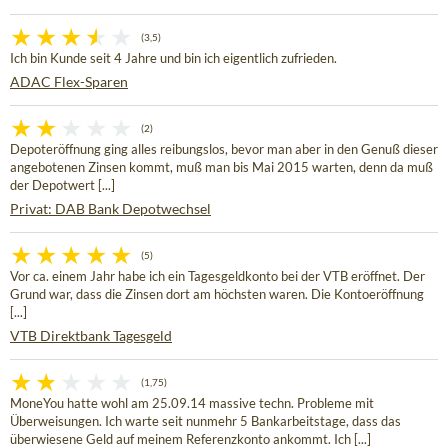
(3,5)
Ich bin Kunde seit 4 Jahre und bin ich eigentlich zufrieden.
ADAC Flex-Sparen
(2)
Depoteröffnung ging alles reibungslos, bevor man aber in den Genuß dieser
angebotenen Zinsen kommt, muß man bis Mai 2015 warten, denn da muß
der Depotwert [...]
Privat: DAB Bank Depotwechsel
(5)
Vor ca. einem Jahr habe ich ein Tagesgeldkonto bei der VTB eröffnet. Der
Grund war, dass die Zinsen dort am höchsten waren. Die Kontoeröffnung
[...]
VTB Direktbank Tagesgeld
(1,75)
MoneYou hatte wohl am 25.09.14 massive techn. Probleme mit
Überweisungen. Ich warte seit nunmehr 5 Bankarbeitstage, dass das
überwiesene Geld auf meinem Referenzkonto ankommt. Ich [...]