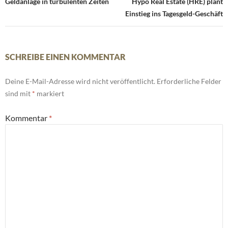
Navigation
Geldanlage in turbulenten Zeiten
Hypo Real Estate (HRE) plant
Einstieg ins Tagesgeld-Geschäft
SCHREIBE EINEN KOMMENTAR
Deine E-Mail-Adresse wird nicht veröffentlicht.
Erforderliche Felder
sind mit
*
markiert
Kommentar
*