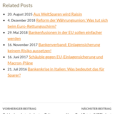
Related Posts
Aus WeltSparen wird Raisin
20. August 2025
Reform der Währungsunion: Was tut sich
4. Dezember 2018
beim Euro-Rettungsschirm?
Bankenfusionen in der EU sollen einfacher
29. Mai 2018
werden
Bankenverband: Einlagensicherung
16. November 2017
keinem Risiko aussetzen!
Schäuble gegen EU-Einlagensicherung und
16. Juni 2017
Macron-Pläne
Bankenkrise in Italien: Was bedeutet das für
21. Juli 2016
Sparer?
Beitrags-
VORHERIGER BEITRAG
NÄCHSTER BEITRAG