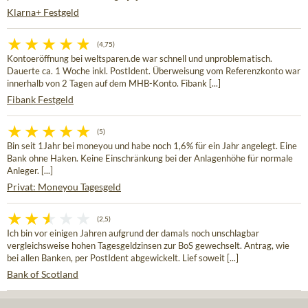
Klarna+ Festgeld
(4,75)
Kontoeröffnung bei weltsparen.de war schnell und unproblematisch.
Dauerte ca. 1 Woche inkl. PostIdent. Überweisung vom Referenzkonto war
innerhalb von 2 Tagen auf dem MHB-Konto. Fibank [...]
Fibank Festgeld
(5)
Bin seit 1Jahr bei moneyou und habe noch 1,6% für ein Jahr angelegt. Eine
Bank ohne Haken. Keine Einschränkung bei der Anlagenhöhe für normale
Anleger. [...]
Privat: Moneyou Tagesgeld
(2,5)
Ich bin vor einigen Jahren aufgrund der damals noch unschlagbar
vergleichsweise hohen Tagesgeldzinsen zur BoS gewechselt. Antrag, wie
bei allen Banken, per PostIdent abgewickelt. Lief soweit [...]
Bank of Scotland