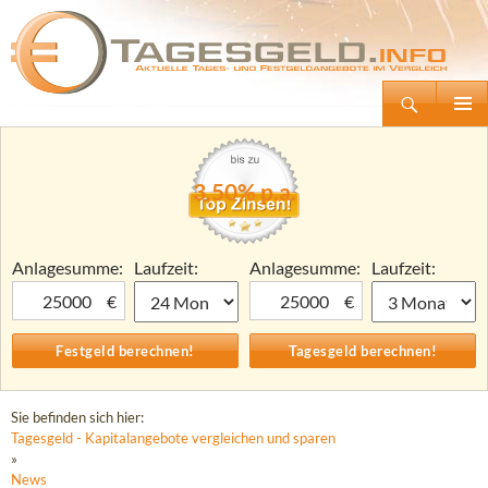
Suchen
Tagesgeld.info – Tagesgeldkonten vergleichen und Tagesgeld-Zinsen berechnen
Zum
Primäre
Inhalt
Menü
springen
3,50% p.a.
Anlagesumme:
Laufzeit:
Anlagesumme:
Laufzeit:
€
€
Sie befinden sich hier:
Tagesgeld - Kapitalangebote vergleichen und sparen
»
News