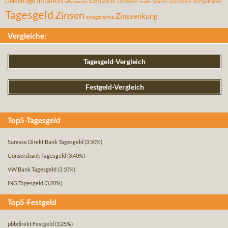
Leitzins
Inflation
Geldanlage
Leitzinsen
Sparen
Sparzinsen
startguthaben
inflationsrate
rendite
Tagesgeld
Zinsen
Zinssenkung
zinsgarantie
Vergleiche:
Tagesgeld-Vergleich
Festgeld-Vergleich
Top5-Tagesgeld
Suresse Direkt Bank Tagesgeld
(3,50%)
Consorsbank Tagesgeld
(3,40%)
VW Bank Tagesgeld
(3,10%)
ING Tagesgeld
(3,20%)
Top5-Festgeld
pbbdirekt Festgeld
(3,25%)