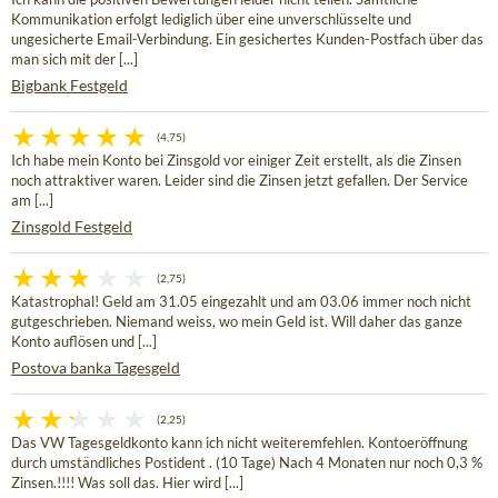
Kommunikation erfolgt lediglich über eine unverschlüsselte und
ungesicherte Email-Verbindung. Ein gesichertes Kunden-Postfach über das
man sich mit der [...]
Bigbank Festgeld
(4,75)
Ich habe mein Konto bei Zinsgold vor einiger Zeit erstellt, als die Zinsen
noch attraktiver waren. Leider sind die Zinsen jetzt gefallen. Der Service
am [...]
Zinsgold Festgeld
(2,75)
Katastrophal! Geld am 31.05 eingezahlt und am 03.06 immer noch nicht
gutgeschrieben. Niemand weiss, wo mein Geld ist. Will daher das ganze
Konto auflösen und [...]
Postova banka Tagesgeld
(2,25)
Das VW Tagesgeldkonto kann ich nicht weiteremfehlen. Kontoeröffnung
durch umständliches Postident . (10 Tage) Nach 4 Monaten nur noch 0,3 %
Zinsen.!!!! Was soll das. Hier wird [...]