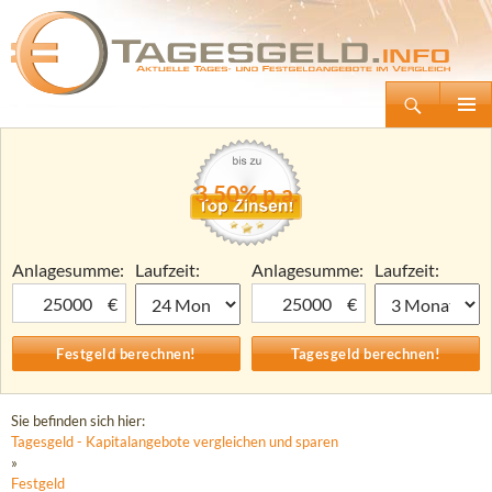
Suchen
Tagesgeld.info – Tagesgeldkonten vergleichen und Tagesgeld-Zinsen berechnen
Zum
Primäre
Inhalt
Menü
springen
3,50% p.a.
Anlagesumme:
Laufzeit:
Anlagesumme:
Laufzeit:
€
€
Sie befinden sich hier:
Tagesgeld - Kapitalangebote vergleichen und sparen
»
Festgeld