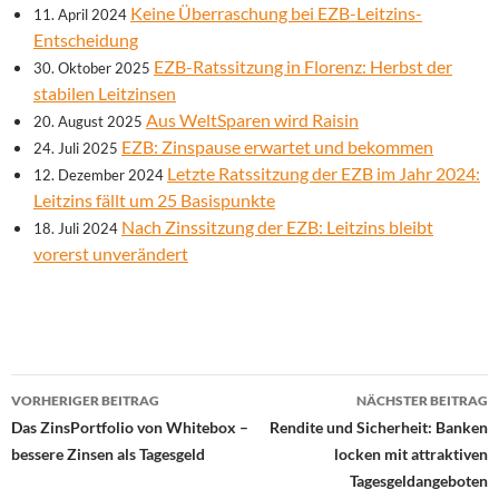
Keine Überraschung bei EZB-Leitzins-
11. April 2024
Entscheidung
EZB-Ratssitzung in Florenz: Herbst der
30. Oktober 2025
stabilen Leitzinsen
Aus WeltSparen wird Raisin
20. August 2025
EZB: Zinspause erwartet und bekommen
24. Juli 2025
Letzte Ratssitzung der EZB im Jahr 2024:
12. Dezember 2024
Leitzins fällt um 25 Basispunkte
Nach Zinssitzung der EZB: Leitzins bleibt
18. Juli 2024
vorerst unverändert
Beitrags-
VORHERIGER BEITRAG
NÄCHSTER BEITRAG
Navigation
Das ZinsPortfolio von Whitebox –
Rendite und Sicherheit: Banken
bessere Zinsen als Tagesgeld
locken mit attraktiven
Tagesgeldangeboten