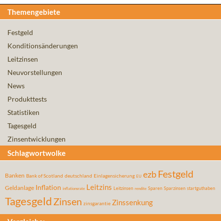
Themengebiete
Festgeld
Konditionsänderungen
Leitzinsen
Neuvorstellungen
News
Produkttests
Statistiken
Tagesgeld
Zinsentwicklungen
Schlagwortwolke
Festgeld
ezb
Banken
Bank of Scotland
deutschland
Einlagensicherung
EU
Leitzins
Inflation
Geldanlage
Leitzinsen
Sparen
Sparzinsen
startguthaben
inflationsrate
rendite
Tagesgeld
Zinsen
Zinssenkung
zinsgarantie