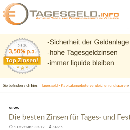
Suchen
Tagesgeld.info – Tagesgeldkonten vergleichen und T
Sicherheit der Geldanlage
3,50% p.a.
hohe Tagesgeldzinsen
immer liquide bleiben
Sie befinden sich hier:
Tagesgeld - Kapitalangebote vergleichen und sparen
»
NEWS
Die besten Zinsen für Tages- und Fe
5. DEZEMBER 2019
3TASK