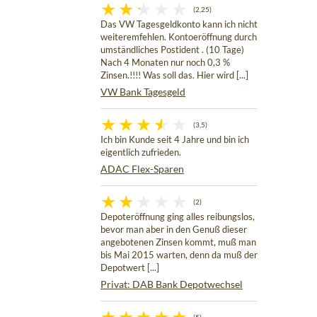
(2,25)
Das VW Tagesgeldkonto kann ich nicht
weiteremfehlen. Kontoeröffnung durch
umständliches Postident . (10 Tage)
Nach 4 Monaten nur noch 0,3 %
Zinsen.!!!! Was soll das. Hier wird [...]
VW Bank Tagesgeld
(3,5)
Ich bin Kunde seit 4 Jahre und bin ich
eigentlich zufrieden.
ADAC Flex-Sparen
(2)
Depoteröffnung ging alles reibungslos,
bevor man aber in den Genuß dieser
angebotenen Zinsen kommt, muß man
bis Mai 2015 warten, denn da muß der
Depotwert [...]
Privat: DAB Bank Depotwechsel