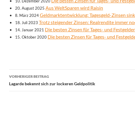
Die besten Zinsen für Tages- und Festg
10. Dezember 2020
Aus WeltSparen wird Raisin
20. August 2025
Geldmarktentwicklung: Tagesgeld-Zinsen sink
8. März 2024
Trotz steigender Zinsen: Realrendite immer no
18. Juli 2023
Die besten Zinsen für Tages- und Festgelde
14. Januar 2021
Die besten Zinsen für Tages- und Festgel
15. Oktober 2020
Beitrags-
VORHERIGER BEITRAG
Navigation
Lagarde bekennt sich zur lockeren Geldpolitik