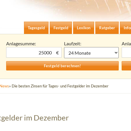
Zum Inhalt springen
agesgeld-Zinsen berechnen
Tagesgeld
Festgeld
Lexikon
Ratgeber
Inf
Anlagesumme:
Laufzeit:
Anl
€
News
» Die besten Zinsen für Tages- und Festgelder im Dezember
stgelder im Dezember