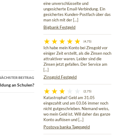
eine unverschlüsselte und
ungesicherte Email-Verbindung. Ein
gesichertes Kunden-Postfach über das
man sich mit der [...]
Bigbank Festgeld
(4,75)
Ich habe mein Konto bei Zinsgold vor
einiger Zeit erstellt, als die Zinsen noch
attraktiver waren. Leider sind die
Zinsen jetzt gefallen. Der Service am
[...]
Zinsgold Festgeld
NÄCHSTER BEITRAG
ldung an Schulen?
(2,75)
Katastrophal! Geld am 31.05
eingezahlt und am 03.06 immer noch
nicht gutgeschrieben. Niemand weiss,
wo mein Geld ist. Will daher das ganze
Konto auflösen und [...]
Postova banka Tagesgeld