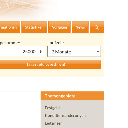
ormationen
Statistiken
Vorlagen
News
agesumme:
Laufzeit:
€
Themengebiete
Festgeld
Konditionsänderungen
Leitzinsen