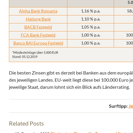
5.
Alpha Bank Romania
1,16 % p.a.
58,
Haitong Bank
1,10 % p.a.
BACB Festgeld
1,05 % p.a.
FCA Bank Festgeld
1,00 % p.a.
100
Banco BAI Europa Festgeld
1,00 % p.a.
100
*Mindesteinlage über 5.000 EUR
Stand: 05.12.2019
Die besten Zinsen gibt es derzeit bei Banken aus dem europä
des jeweiligen Landes. EU-weit liegt diese bei 100.000 Euro je
jeweilige Staat, darum lohnt sich ein Blick aufs Länderrating.
Surftipp:
Je
Related Posts