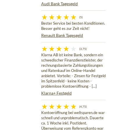
Audi Bank Tagesgeld
(5)
Bester Service bei besten Konditionen.
Besser geht es zur Zeit nicht!
Renault Bank Tagesgeld
(3,75)
Klarna AB ist keine Bank, sondern ein
schwedischer Finanzdienstleister, der
rechnungsbasierte Zahlungslösungen
und Ratenkauf im Online-Handel
anbietet. Vorteile: - Zinsen für Festgeld
im Spitzenfeld - keine Kosten -
problemlose Kontoeröffnung - [...]
Klarna+ Festgeld
(4,75)
Kontoeröffnung bei weltsparen.de war
schnell und unproblematisch. Dauerte
ca. 1 Woche inkl. PostIdent.
Überweisung vom Referenzkonto war