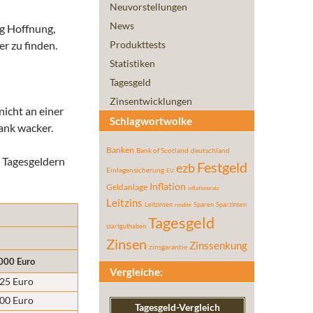
Neuvorstellungen
News
g Hoffnung,
er zu finden.
Produkttests
Statistiken
Tagesgeld
Zinsentwicklungen
nicht an einer
Schlagwortwolke
ank wacker.
Banken
Bank of Scotland
deutschland
n Tagesgeldern
Festgeld
ezb
Einlagensicherung
EU
Inflation
Geldanlage
inflationsrate
Leitzins
Leitzinsen
Sparen
Sparzinsen
rendite
Tagesgeld
startguthaben
Zinsen
Zinssenkung
zinsgarantie
000 Euro
Vergleiche:
,25 Euro
,00 Euro
Tagesgeld-Vergleich