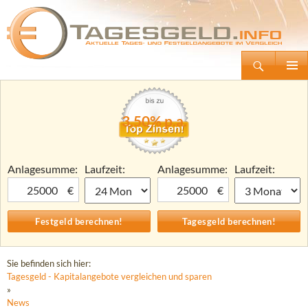
Suchen
Tagesgeld.info – Tagesgeldkonten vergleichen und Tagesgeld-Zinsen berechnen
Zum
Primäre
Inhalt
Menü
springen
3,50% p.a.
Anlagesumme:
Laufzeit:
Anlagesumme:
Laufzeit:
€
€
Sie befinden sich hier:
Tagesgeld - Kapitalangebote vergleichen und sparen
»
News