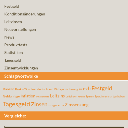
Festgeld
Konditionsänderungen
Leitzinsen
Neuvorstellungen
News
Produkttests
Statistiken
Tagesgeld
Zinsentwicklungen
Schlagwortwolke
Festgeld
ezb
Banken
Bank of Scotland
deutschland
Einlagensicherung
EU
Leitzins
Inflation
Geldanlage
Leitzinsen
Sparen
Sparzinsen
startguthaben
inflationsrate
rendite
Tagesgeld
Zinsen
Zinssenkung
zinsgarantie
Vergleiche: