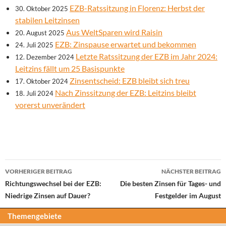
EZB-Ratssitzung in Florenz: Herbst der
30. Oktober 2025
stabilen Leitzinsen
Aus WeltSparen wird Raisin
20. August 2025
EZB: Zinspause erwartet und bekommen
24. Juli 2025
Letzte Ratssitzung der EZB im Jahr 2024:
12. Dezember 2024
Leitzins fällt um 25 Basispunkte
Zinsentscheid: EZB bleibt sich treu
17. Oktober 2024
Nach Zinssitzung der EZB: Leitzins bleibt
18. Juli 2024
vorerst unverändert
Beitrags-
VORHERIGER BEITRAG
NÄCHSTER BEITRAG
Navigation
Richtungswechsel bei der EZB:
Die besten Zinsen für Tages- und
Niedrige Zinsen auf Dauer?
Festgelder im August
Themengebiete