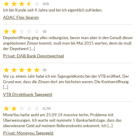
(3,5)
Ich bin Kunde seit 4 Jahre und bin ich eigentlich zufrieden.
ADAC Flex-Sparen
(2)
Depoteröffnung ging alles reibungslos, bevor man aber in den Genuß dieser
angebotenen Zinsen kommt, muß man bis Mai 2015 warten, denn da muß
der Depotwert [...]
Privat: DAB Bank Depotwechsel
(5)
Vor ca. einem Jahr habe ich ein Tagesgeldkonto bei der VTB eröffnet. Der
Grund war, dass die Zinsen dort am höchsten waren. Die Kontoeröffnung
[...]
VTB Direktbank Tagesgeld
(1,75)
MoneYou hatte wohl am 25.09.14 massive techn. Probleme mit
Überweisungen. Ich warte seit nunmehr 5 Bankarbeitstage, dass das
überwiesene Geld auf meinem Referenzkonto ankommt. Ich [...]
Privat: Moneyou Tagesgeld