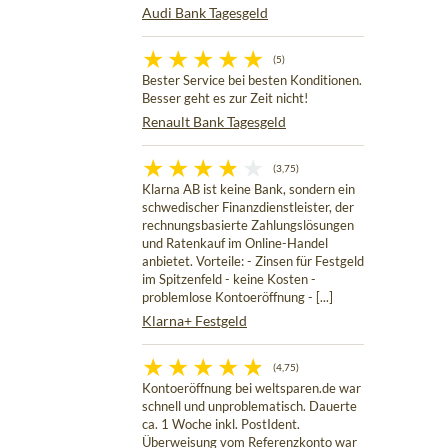
Audi Bank Tagesgeld
(5)
Bester Service bei besten Konditionen.
Besser geht es zur Zeit nicht!
Renault Bank Tagesgeld
(3,75)
Klarna AB ist keine Bank, sondern ein
schwedischer Finanzdienstleister, der
rechnungsbasierte Zahlungslösungen
und Ratenkauf im Online-Handel
anbietet. Vorteile: - Zinsen für Festgeld
im Spitzenfeld - keine Kosten -
problemlose Kontoeröffnung - [...]
Klarna+ Festgeld
(4,75)
Kontoeröffnung bei weltsparen.de war
schnell und unproblematisch. Dauerte
ca. 1 Woche inkl. PostIdent.
Überweisung vom Referenzkonto war