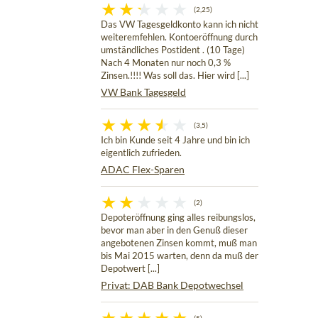
(2,25)
Das VW Tagesgeldkonto kann ich nicht
weiteremfehlen. Kontoeröffnung durch
umständliches Postident . (10 Tage)
Nach 4 Monaten nur noch 0,3 %
Zinsen.!!!! Was soll das. Hier wird [...]
VW Bank Tagesgeld
(3,5)
Ich bin Kunde seit 4 Jahre und bin ich
eigentlich zufrieden.
ADAC Flex-Sparen
(2)
Depoteröffnung ging alles reibungslos,
bevor man aber in den Genuß dieser
angebotenen Zinsen kommt, muß man
bis Mai 2015 warten, denn da muß der
Depotwert [...]
Privat: DAB Bank Depotwechsel