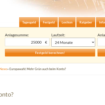
Zum Inhalt springen
agesgeld-Zinsen berechnen
Tagesgeld
Festgeld
Lexikon
Ratgeber
Inf
Anlagesumme:
Laufzeit:
Anl
€
News
» Europawahl: Mehr Grün auch beim Konto?
onto?