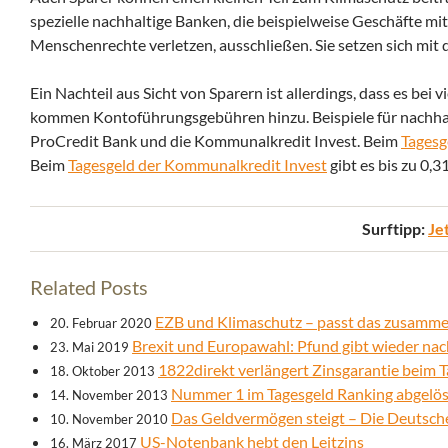
spezielle nachhaltige Banken, die beispielweise Geschäfte m
Menschenrechte verletzen, ausschließen. Sie setzen sich mit 
Ein Nachteil aus Sicht von Sparern ist allerdings, dass es bei 
kommen Kontoführungsgebühren hinzu. Beispiele für nachhalt
ProCredit Bank und die Kommunalkredit Invest. Beim
Tagesg
Beim
Tagesgeld der Kommunalkredit Invest
gibt es bis zu 0,3
Surftipp:
Je
Related Posts
EZB und Klimaschutz – passt das zusamm
20. Februar 2020
Brexit und Europawahl: Pfund gibt wieder nac
23. Mai 2019
1822direkt verlängert Zinsgarantie beim 
18. Oktober 2013
Nummer 1 im Tagesgeld Ranking abgelös
14. November 2013
Das Geldvermögen steigt – Die Deutsche
10. November 2010
US-Notenbank hebt den Leitzins
16. März 2017