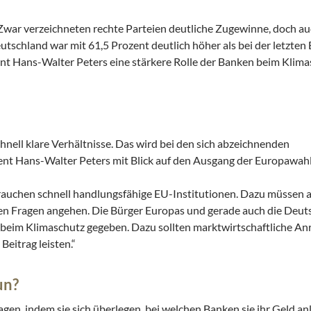
 Zwar verzeichneten rechte Parteien deutliche Zugewinne, doch au
utschland war mit 61,5 Prozent deutlich höher als bei der letzte
t Hans-Walter Peters eine stärkere Rolle der Banken beim Klima
chnell klare Verhältnisse. Das wird bei den sich abzeichnenden
dent Hans-Walter Peters mit Blick auf den Ausgang der Europawah
brauchen schnell handlungsfähige EU-Institutionen. Dazu müssen a
en Fragen angehen. Die Bürger Europas und gerade auch die Deu
eim Klimaschutz gegeben. Dazu sollten marktwirtschaftliche An
eitrag leisten.“
un?
en, indem sie sich überlegen, bei welchen Banken sie ihr Geld anl