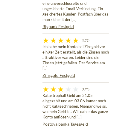
eine unverschlüsselte und
ungesicherte Email-Verbindung. Ein
gesichertes Kunden-Postfach über das
man sich mit der [...]
Bigbank Festgeld
(4,75)
Ich habe mein Konto bei Zinsgold vor
einiger Zeit erstellt, als die Zinsen noch
attraktiver waren. Leider sind die
Zinsen jetzt gefallen. Der Service am
[...]
Zinsgold Festgeld
(2,75)
Katastrophal! Geld am 31.05
eingezahlt und am 03.06 immer noch
nicht gutgeschrieben. Niemand weiss,
wo mein Geld ist. Will daher das ganze
Konto auflösen und [...]
Postova banka Tagesgeld