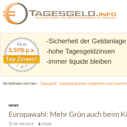
Suchen
Tagesgeld.info – Tagesgeldkonten vergleichen und T
Sicherheit der Geldanlage
3,50% p.a.
hohe Tagesgeldzinsen
immer liquide bleiben
Sie befinden sich hier:
Tagesgeld - Kapitalangebote vergleichen und sparen
»
NEWS
Europawahl: Mehr Grün auch beim K
28. MAI 2019
3TASK