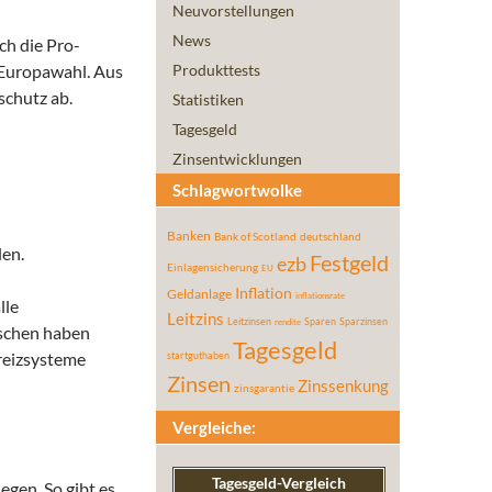
Neuvorstellungen
News
ch die Pro-
n Europawahl. Aus
Produkttests
schutz ab.
Statistiken
Tagesgeld
Zinsentwicklungen
Schlagwortwolke
Banken
Bank of Scotland
deutschland
len.
Festgeld
ezb
Einlagensicherung
EU
Inflation
Geldanlage
inflationsrate
lle
Leitzins
Leitzinsen
Sparen
Sparzinsen
rendite
tschen haben
Tagesgeld
reizsysteme
startguthaben
Zinsen
Zinssenkung
zinsgarantie
Vergleiche:
Tagesgeld-Vergleich
egen. So gibt es