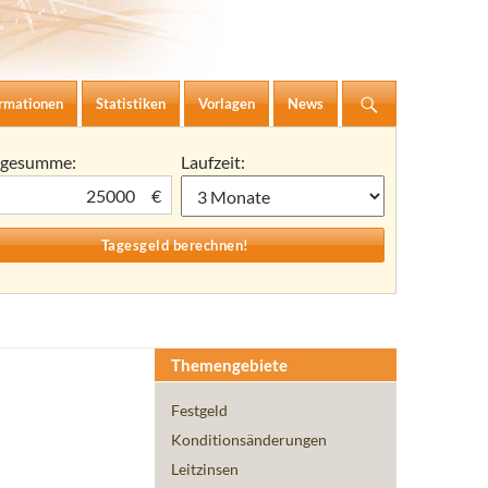
ormationen
Statistiken
Vorlagen
News
agesumme:
Laufzeit:
€
Themengebiete
Festgeld
Konditionsänderungen
Leitzinsen