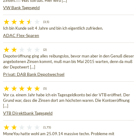
Zinsen.!!!! Was soll das. Hier wird [...]
VW Bank Tagesgeld
(3,5)
Ich bin Kunde seit 4 Jahre und bin ich eigentlich zufrieden.
ADAC Flex-Sparen
(2)
Depoteröffnung ging alles reibungslos, bevor man aber in den Genuß dieser
angebotenen Zinsen kommt, muß man bis Mai 2015 warten, denn da muß
der Depotwert [...]
Privat: DAB Bank Depotwechsel
(5)
Vor ca. einem Jahr habe ich ein Tagesgeldkonto bei der VTB eröffnet. Der
Grund war, dass die Zinsen dort am höchsten waren. Die Kontoeröffnung
[...]
VTB Direktbank Tagesgeld
(1,75)
MoneYou hatte wohl am 25.09.14 massive techn. Probleme mit