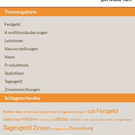
Themengebiete
Festgeld
Konditionsänderungen
Leitzinsen
Neuvorstellungen
News
Produkttests
Statistiken
Tagesgeld
Zinsentwicklungen
Schlagwortwolke
Festgeld
ezb
Banken
Bank of Scotland
deutschland
Einlagensicherung
EU
Leitzins
Inflation
Geldanlage
Leitzinsen
Sparen
Sparzinsen
startguthaben
inflationsrate
rendite
Tagesgeld
Zinsen
Zinssenkung
zinsgarantie