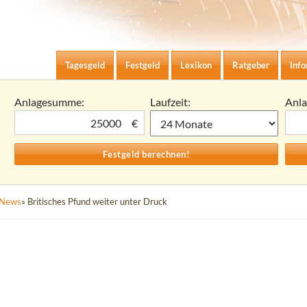
Zum Inhalt springen
agesgeld-Zinsen berechnen
Tagesgeld
Festgeld
Lexikon
Ratgeber
Inf
Anlagesumme:
Laufzeit:
Anl
€
News
» Britisches Pfund weiter unter Druck