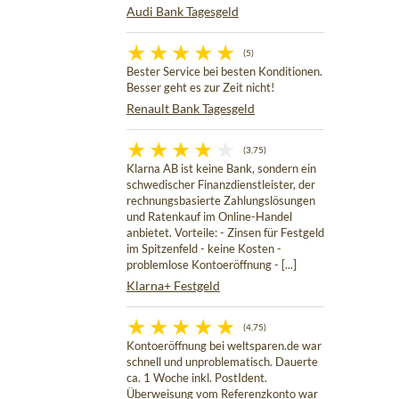
Audi Bank Tagesgeld
(5)
Bester Service bei besten Konditionen.
Besser geht es zur Zeit nicht!
Renault Bank Tagesgeld
(3,75)
Klarna AB ist keine Bank, sondern ein
schwedischer Finanzdienstleister, der
rechnungsbasierte Zahlungslösungen
und Ratenkauf im Online-Handel
anbietet. Vorteile: - Zinsen für Festgeld
im Spitzenfeld - keine Kosten -
problemlose Kontoeröffnung - [...]
Klarna+ Festgeld
(4,75)
Kontoeröffnung bei weltsparen.de war
schnell und unproblematisch. Dauerte
ca. 1 Woche inkl. PostIdent.
Überweisung vom Referenzkonto war