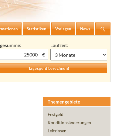
ormationen
Statistiken
Vorlagen
News
agesumme:
Laufzeit:
€
Themengebiete
Festgeld
Konditionsänderungen
Leitzinsen