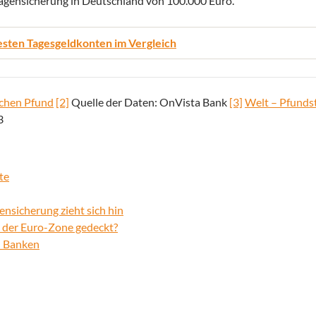
inlagensicherung in Deutschland von 100.000 Euro.
esten Tagesgeldkonten im Vergleich
schen Pfund
[2]
Quelle der Daten: OnVista Bank
[3]
Welt – Pfunds
3
te
ensicherung zieht sich hin
n der Euro-Zone gedeckt?
n Banken