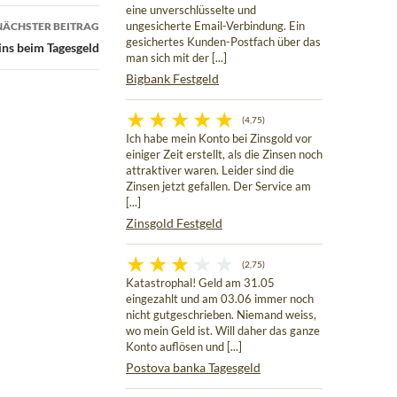
eine unverschlüsselte und
NÄCHSTER BEITRAG
ungesicherte Email-Verbindung. Ein
gesichertes Kunden-Postfach über das
ns beim Tagesgeld
man sich mit der [...]
Bigbank Festgeld
(4,75)
Ich habe mein Konto bei Zinsgold vor
einiger Zeit erstellt, als die Zinsen noch
attraktiver waren. Leider sind die
Zinsen jetzt gefallen. Der Service am
[...]
Zinsgold Festgeld
(2,75)
Katastrophal! Geld am 31.05
eingezahlt und am 03.06 immer noch
nicht gutgeschrieben. Niemand weiss,
wo mein Geld ist. Will daher das ganze
Konto auflösen und [...]
Postova banka Tagesgeld