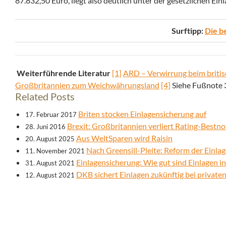
87.832,50 Euro, liegt also deutlich unter der gesetzlichen E
Surftipp:
Die b
Weiterführende Literatur
[1]
ARD – Verwirrung beim briti
Großbritannien zum Weichwährungsland
[4]
Siehe Fußnote 
Related Posts
Briten stocken Einlagensicherung auf
17. Februar 2017
Brexit: Großbritannien verliert Rating-Bestno
28. Juni 2016
Aus WeltSparen wird Raisin
20. August 2025
Nach Greensill-Pleite: Reform der Einlag
11. November 2021
Einlagensicherung: Wie gut sind Einlagen i
31. August 2021
DKB sichert Einlagen zukünftig bei private
12. August 2021