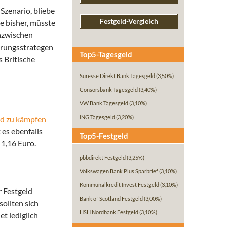
Szenario, bliebe
Festgeld-Vergleich
e bisher, müsste
inzwischen
ährungsstrategen
Top5-Tagesgeld
 Britische
Suresse Direkt Bank Tagesgeld
(3,50%)
Consorsbank Tagesgeld
(3,40%)
VW Bank Tagesgeld
(3,10%)
ING Tagesgeld
(3,20%)
nd zu kämpfen
 es ebenfalls
Top5-Festgeld
 1,16 Euro.
pbbdirekt Festgeld
(3,25%)
Volkswagen Bank Plus Sparbrief
(3,10%)
Kommunalkredit Invest Festgeld
(3,10%)
r Festgeld
Bank of Scotland Festgeld
(3,00%)
sollten sich
HSH Nordbank Festgeld
(3,10%)
t lediglich