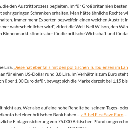
, die den Austrittprozess begleiten. Im für Großbritannien besten 
sehr geringen Schranken erhalten. Man hätte ähnliche Rechte wi
r halten. Immer mehr Experten bezweifeln einen weichen Austritt 
immer wahrscheinlicher wird“, zitiert die Welt Neil Wilson, den W
innenmarkt könnte aber für die britische Wirtschaft und für das
he Lira.
Diese hat ebenfalls mit den politischen Turbulenzen im La
n für einen US-Dollar rund 3,8 Lira. Im Verhältnis zum Euro steht
 über 1,30 Euro dafür, bewegt sich die Marke derzeit bei 1,15 bis
it nicht aus. Wer also auf eine hohe Rendite bei seinem Tages- ode
eldkonto bei einer britischen Bank haben –
z.B. bei FirstSave Euro
– 
etzliche Einlagensicherung von 75.000 Britischen Pfund umgerechne