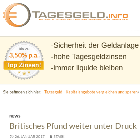
Suchen
Tagesgeld.info – Tagesgeldkonten vergleichen und T
Sicherheit der Geldanlage
3,50% p.a.
hohe Tagesgeldzinsen
immer liquide bleiben
Sie befinden sich hier:
Tagesgeld - Kapitalangebote vergleichen und sparen
»
NEWS
Britisches Pfund weiter unter Druck
26. JANUAR 2017
3TASK