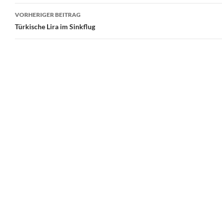
Beitrags-
VORHERIGER BEITRAG
Navigation
Türkische Lira im Sinkflug