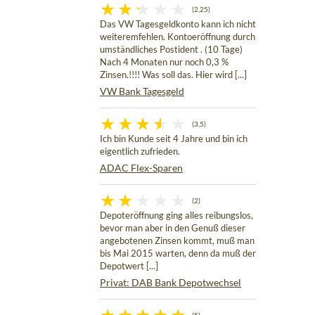
(2,25)
Das VW Tagesgeldkonto kann ich nicht
weiteremfehlen. Kontoeröffnung durch
umständliches Postident . (10 Tage)
Nach 4 Monaten nur noch 0,3 %
Zinsen.!!!! Was soll das. Hier wird [...]
VW Bank Tagesgeld
(3,5)
Ich bin Kunde seit 4 Jahre und bin ich
eigentlich zufrieden.
ADAC Flex-Sparen
(2)
Depoteröffnung ging alles reibungslos,
bevor man aber in den Genuß dieser
angebotenen Zinsen kommt, muß man
bis Mai 2015 warten, denn da muß der
Depotwert [...]
Privat: DAB Bank Depotwechsel