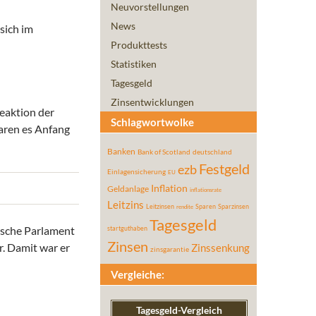
Neuvorstellungen
News
sich im
Produkttests
Statistiken
Tagesgeld
Zinsentwicklungen
eaktion der
Schlagwortwolke
waren es Anfang
Banken
Bank of Scotland
deutschland
Festgeld
ezb
Einlagensicherung
EU
Inflation
Geldanlage
inflationsrate
Leitzins
Leitzinsen
Sparen
Sparzinsen
rendite
Tagesgeld
tische Parlament
startguthaben
Zinsen
r. Damit war er
Zinssenkung
zinsgarantie
Vergleiche:
Tagesgeld-Vergleich