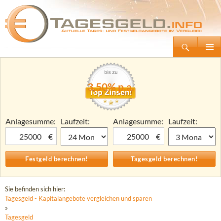
Suchen
Tagesgeld.info – Tagesgeldkonten vergleichen und Tagesgeld-Zinsen berechnen
Zum
Primäre
Inhalt
Menü
springen
3,50% p.a.
Anlagesumme:
Laufzeit:
Anlagesumme:
Laufzeit:
€
€
Sie befinden sich hier:
Tagesgeld - Kapitalangebote vergleichen und sparen
»
Tagesgeld