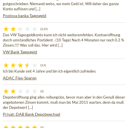
gutgeschrieben. Niemand weiss, wo mein Geld ist. Will daher das ganze
Konto auflösen und [...]
Postova banka Tagesgeld
(2,25)
Das VW Tagesgeldkonto kann ich nicht weiteremfehlen. Kontoeröffnung
durch umständliches Postident . (10 Tage) Nach 4 Monaten nur noch 0,3 %
Zinsen.!!!! Was soll das. Hier wird [...]
VW Bank Tagesgeld
(3,5)
Ich bin Kunde seit 4 Jahre und bin ich eigentlich zufrieden.
ADAC Flex-Sparen
(2)
Depoteröffnung ging alles reibungslos, bevor man aber in den Genuß dieser
angebotenen Zinsen kommt, muß man bis Mai 2015 warten, denn da muß
der Depotwert [...]
Privat: DAB Bank Depotwechsel
(5)