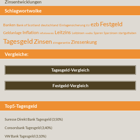
Zinsentwicklungen
Schlagwortwolke
Festgeld
ezb
Banken
Bank of Scotland
deutschland
Einlagensicherung
EU
Leitzins
Inflation
Geldanlage
Leitzinsen
Sparen
Sparzinsen
startguthaben
inflationsrate
rendite
Tagesgeld
Zinsen
Zinssenkung
zinsgarantie
Vergleiche:
Tagesgeld-Vergleich
Festgeld-Vergleich
Top5-Tagesgeld
Suresse Direkt Bank Tagesgeld
(3,50%)
Consorsbank Tagesgeld
(3,40%)
VW Bank Tagesgeld
(3,10%)