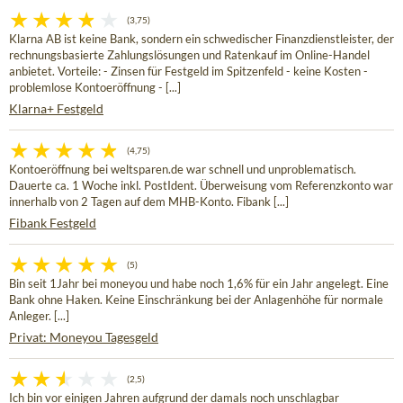
(3,75)
Klarna AB ist keine Bank, sondern ein schwedischer Finanzdienstleister, der
rechnungsbasierte Zahlungslösungen und Ratenkauf im Online-Handel
anbietet. Vorteile: - Zinsen für Festgeld im Spitzenfeld - keine Kosten -
problemlose Kontoeröffnung - [...]
Klarna+ Festgeld
(4,75)
Kontoeröffnung bei weltsparen.de war schnell und unproblematisch.
Dauerte ca. 1 Woche inkl. PostIdent. Überweisung vom Referenzkonto war
innerhalb von 2 Tagen auf dem MHB-Konto. Fibank [...]
Fibank Festgeld
(5)
Bin seit 1Jahr bei moneyou und habe noch 1,6% für ein Jahr angelegt. Eine
Bank ohne Haken. Keine Einschränkung bei der Anlagenhöhe für normale
Anleger. [...]
Privat: Moneyou Tagesgeld
(2,5)
Ich bin vor einigen Jahren aufgrund der damals noch unschlagbar