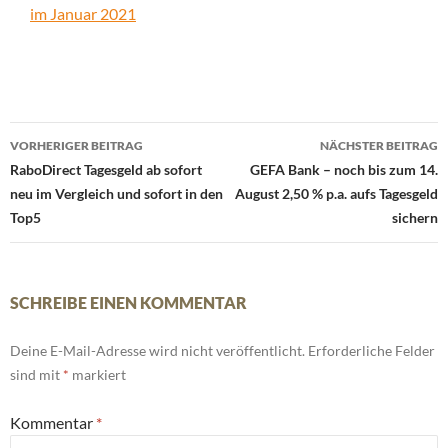
im Januar 2021
Beitrags-
VORHERIGER BEITRAG
NÄCHSTER BEITRAG
Navigation
RaboDirect Tagesgeld ab sofort
GEFA Bank – noch bis zum 14.
neu im Vergleich und sofort in den
August 2,50 % p.a. aufs Tagesgeld
Top5
sichern
SCHREIBE EINEN KOMMENTAR
Deine E-Mail-Adresse wird nicht veröffentlicht.
Erforderliche Felder
sind mit
*
markiert
Kommentar
*