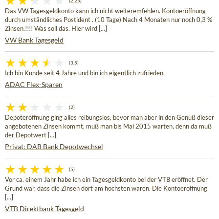
(2,25)
Das VW Tagesgeldkonto kann ich nicht weiteremfehlen. Kontoeröffnung
durch umständliches Postident . (10 Tage) Nach 4 Monaten nur noch 0,3 %
Zinsen.!!!! Was soll das. Hier wird [...]
VW Bank Tagesgeld
(3,5)
Ich bin Kunde seit 4 Jahre und bin ich eigentlich zufrieden.
ADAC Flex-Sparen
(2)
Depoteröffnung ging alles reibungslos, bevor man aber in den Genuß dieser
angebotenen Zinsen kommt, muß man bis Mai 2015 warten, denn da muß
der Depotwert [...]
Privat: DAB Bank Depotwechsel
(5)
Vor ca. einem Jahr habe ich ein Tagesgeldkonto bei der VTB eröffnet. Der
Grund war, dass die Zinsen dort am höchsten waren. Die Kontoeröffnung
[...]
VTB Direktbank Tagesgeld