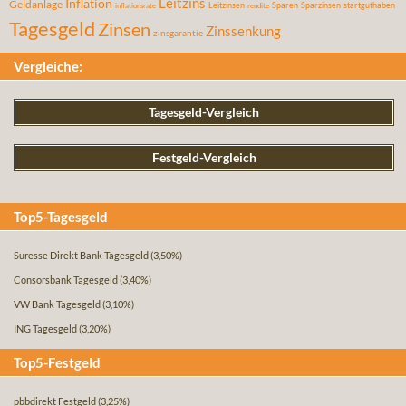
Leitzins
Inflation
Geldanlage
Leitzinsen
Sparen
Sparzinsen
startguthaben
inflationsrate
rendite
Tagesgeld
Zinsen
Zinssenkung
zinsgarantie
Vergleiche:
Tagesgeld-Vergleich
Festgeld-Vergleich
Top5-Tagesgeld
Suresse Direkt Bank Tagesgeld
(3,50%)
Consorsbank Tagesgeld
(3,40%)
VW Bank Tagesgeld
(3,10%)
ING Tagesgeld
(3,20%)
Top5-Festgeld
pbbdirekt Festgeld
(3,25%)