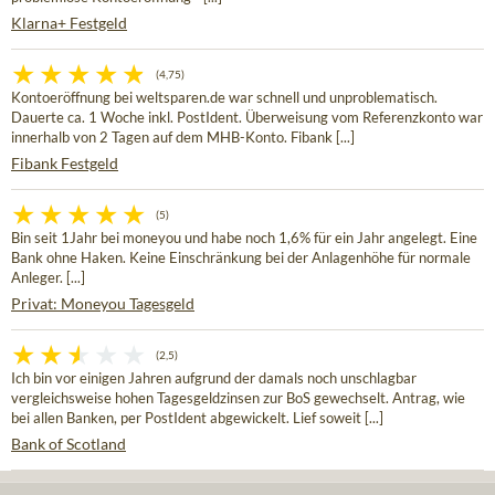
Klarna+ Festgeld
(4,75)
Kontoeröffnung bei weltsparen.de war schnell und unproblematisch.
Dauerte ca. 1 Woche inkl. PostIdent. Überweisung vom Referenzkonto war
innerhalb von 2 Tagen auf dem MHB-Konto. Fibank [...]
Fibank Festgeld
(5)
Bin seit 1Jahr bei moneyou und habe noch 1,6% für ein Jahr angelegt. Eine
Bank ohne Haken. Keine Einschränkung bei der Anlagenhöhe für normale
Anleger. [...]
Privat: Moneyou Tagesgeld
(2,5)
Ich bin vor einigen Jahren aufgrund der damals noch unschlagbar
vergleichsweise hohen Tagesgeldzinsen zur BoS gewechselt. Antrag, wie
bei allen Banken, per PostIdent abgewickelt. Lief soweit [...]
Bank of Scotland