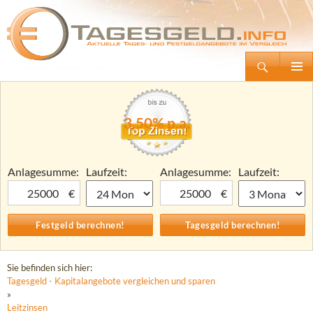
Suchen
Tagesgeld.info – Tagesgeldkonten vergleichen und Tagesgeld-Zinsen berechnen
Zum
Primäre
Inhalt
Menü
springen
3,50% p.a.
Anlagesumme:
Laufzeit:
Anlagesumme:
Laufzeit:
€
€
Sie befinden sich hier:
Tagesgeld - Kapitalangebote vergleichen und sparen
»
Leitzinsen