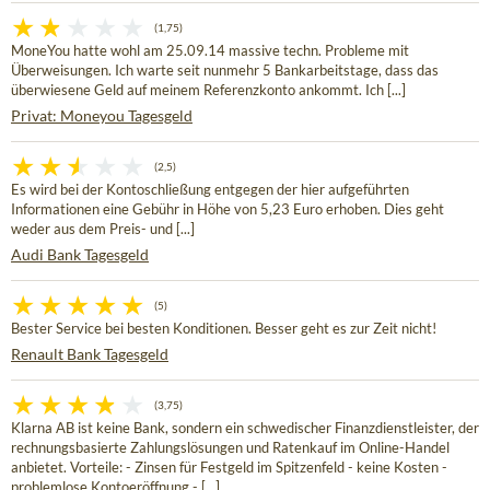
(1,75)
MoneYou hatte wohl am 25.09.14 massive techn. Probleme mit
Überweisungen. Ich warte seit nunmehr 5 Bankarbeitstage, dass das
überwiesene Geld auf meinem Referenzkonto ankommt. Ich [...]
Privat: Moneyou Tagesgeld
(2,5)
Es wird bei der Kontoschließung entgegen der hier aufgeführten
Informationen eine Gebühr in Höhe von 5,23 Euro erhoben. Dies geht
weder aus dem Preis- und [...]
Audi Bank Tagesgeld
(5)
Bester Service bei besten Konditionen. Besser geht es zur Zeit nicht!
Renault Bank Tagesgeld
(3,75)
Klarna AB ist keine Bank, sondern ein schwedischer Finanzdienstleister, der
rechnungsbasierte Zahlungslösungen und Ratenkauf im Online-Handel
anbietet. Vorteile: - Zinsen für Festgeld im Spitzenfeld - keine Kosten -
problemlose Kontoeröffnung - [...]