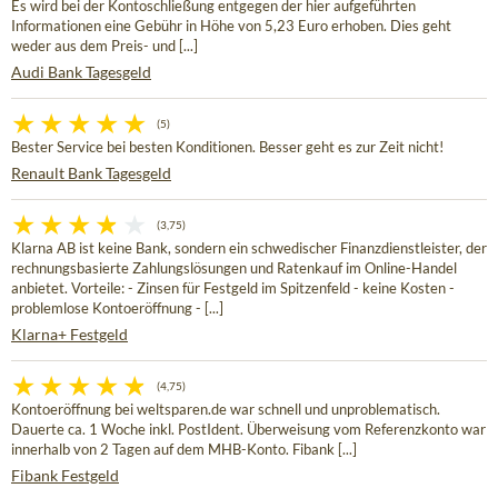
Es wird bei der Kontoschließung entgegen der hier aufgeführten
Informationen eine Gebühr in Höhe von 5,23 Euro erhoben. Dies geht
weder aus dem Preis- und [...]
Audi Bank Tagesgeld
(5)
Bester Service bei besten Konditionen. Besser geht es zur Zeit nicht!
Renault Bank Tagesgeld
(3,75)
Klarna AB ist keine Bank, sondern ein schwedischer Finanzdienstleister, der
rechnungsbasierte Zahlungslösungen und Ratenkauf im Online-Handel
anbietet. Vorteile: - Zinsen für Festgeld im Spitzenfeld - keine Kosten -
problemlose Kontoeröffnung - [...]
Klarna+ Festgeld
(4,75)
Kontoeröffnung bei weltsparen.de war schnell und unproblematisch.
Dauerte ca. 1 Woche inkl. PostIdent. Überweisung vom Referenzkonto war
innerhalb von 2 Tagen auf dem MHB-Konto. Fibank [...]
Fibank Festgeld