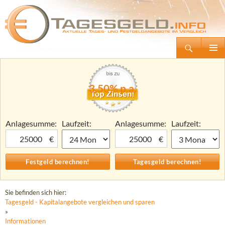
Suchen
Tagesgeld.info – Tagesgeldkonten vergleichen und Tagesgeld-Zinsen berechnen
Zum
Primäre
Inhalt
Menü
springen
3,50% p.a.
Anlagesumme:
Laufzeit:
Anlagesumme:
Laufzeit:
€
€
Sie befinden sich hier:
Tagesgeld - Kapitalangebote vergleichen und sparen
»
Informationen