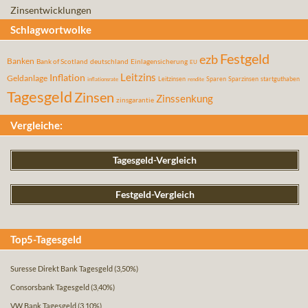
Zinsentwicklungen
Schlagwortwolke
Festgeld
ezb
Banken
Bank of Scotland
deutschland
Einlagensicherung
EU
Leitzins
Inflation
Geldanlage
Leitzinsen
Sparen
Sparzinsen
startguthaben
inflationsrate
rendite
Tagesgeld
Zinsen
Zinssenkung
zinsgarantie
Vergleiche:
Tagesgeld-Vergleich
Festgeld-Vergleich
Top5-Tagesgeld
Suresse Direkt Bank Tagesgeld
(3,50%)
Consorsbank Tagesgeld
(3,40%)
VW Bank Tagesgeld
(3,10%)