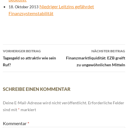
Niedriger Leitzins gefährdet
18. Oktober 2013
Finanzsystemstabilität
Beitrags-
VORHERIGER BEITRAG
NÄCHSTER BEITRAG
Navigation
Tagesgeld so attraktiv wie sein
Finanzmarktliquidität: EZB greift
Ruf?
zu ungewöhnlichen Mitteln
SCHREIBE EINEN KOMMENTAR
Deine E-Mail-Adresse wird nicht veröffentlicht.
Erforderliche Felder
sind mit
*
markiert
Kommentar
*