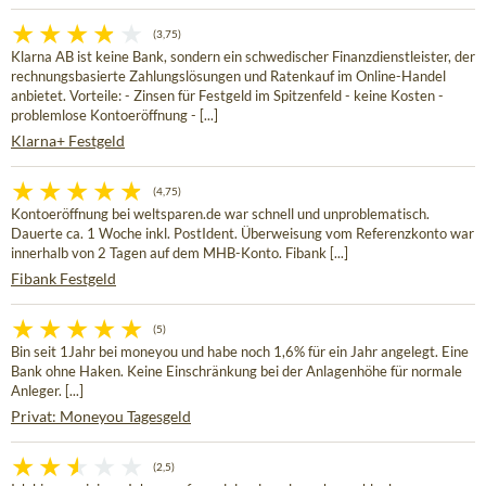
(3,75)
Klarna AB ist keine Bank, sondern ein schwedischer Finanzdienstleister, der
rechnungsbasierte Zahlungslösungen und Ratenkauf im Online-Handel
anbietet. Vorteile: - Zinsen für Festgeld im Spitzenfeld - keine Kosten -
problemlose Kontoeröffnung - [...]
Klarna+ Festgeld
(4,75)
Kontoeröffnung bei weltsparen.de war schnell und unproblematisch.
Dauerte ca. 1 Woche inkl. PostIdent. Überweisung vom Referenzkonto war
innerhalb von 2 Tagen auf dem MHB-Konto. Fibank [...]
Fibank Festgeld
(5)
Bin seit 1Jahr bei moneyou und habe noch 1,6% für ein Jahr angelegt. Eine
Bank ohne Haken. Keine Einschränkung bei der Anlagenhöhe für normale
Anleger. [...]
Privat: Moneyou Tagesgeld
(2,5)