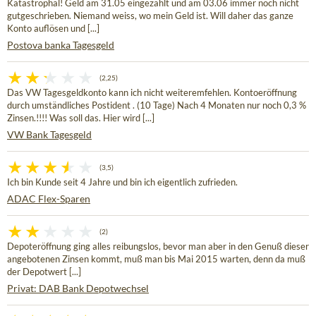
Katastrophal! Geld am 31.05 eingezahlt und am 03.06 immer noch nicht
gutgeschrieben. Niemand weiss, wo mein Geld ist. Will daher das ganze
Konto auflösen und [...]
Postova banka Tagesgeld
(2,25)
Das VW Tagesgeldkonto kann ich nicht weiteremfehlen. Kontoeröffnung
durch umständliches Postident . (10 Tage) Nach 4 Monaten nur noch 0,3 %
Zinsen.!!!! Was soll das. Hier wird [...]
VW Bank Tagesgeld
(3,5)
Ich bin Kunde seit 4 Jahre und bin ich eigentlich zufrieden.
ADAC Flex-Sparen
(2)
Depoteröffnung ging alles reibungslos, bevor man aber in den Genuß dieser
angebotenen Zinsen kommt, muß man bis Mai 2015 warten, denn da muß
der Depotwert [...]
Privat: DAB Bank Depotwechsel