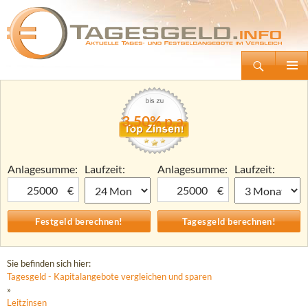
Suchen
Tagesgeld.info – Tagesgeldkonten vergleichen und Tagesgeld-Zinsen berechnen
Zum
Primäre
Inhalt
Menü
springen
3,50% p.a.
Anlagesumme:
Laufzeit:
Anlagesumme:
Laufzeit:
€
€
Sie befinden sich hier:
Tagesgeld - Kapitalangebote vergleichen und sparen
»
Leitzinsen