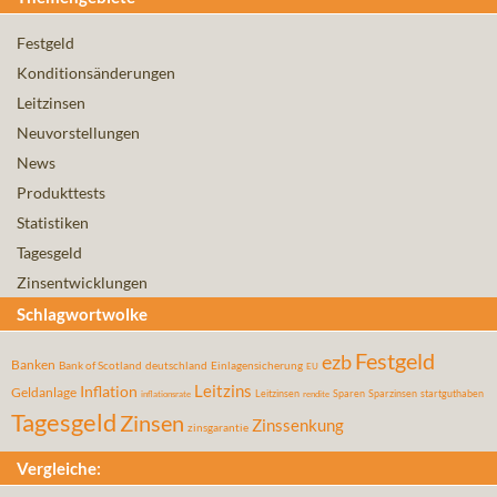
Festgeld
Konditionsänderungen
Leitzinsen
Neuvorstellungen
News
Produkttests
Statistiken
Tagesgeld
Zinsentwicklungen
Schlagwortwolke
Festgeld
ezb
Banken
Bank of Scotland
deutschland
Einlagensicherung
EU
Leitzins
Inflation
Geldanlage
Leitzinsen
Sparen
Sparzinsen
startguthaben
inflationsrate
rendite
Tagesgeld
Zinsen
Zinssenkung
zinsgarantie
Vergleiche: