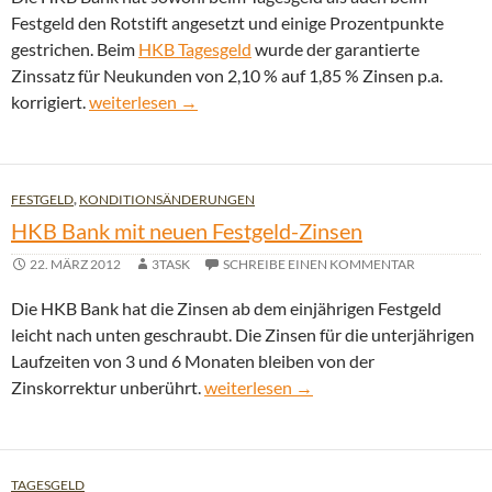
Festgeld den Rotstift angesetzt und einige Prozentpunkte
gestrichen. Beim
HKB Tagesgeld
wurde der garantierte
Zinssatz für Neukunden von 2,10 % auf 1,85 % Zinsen p.a.
Zinssenkung: HKB Bank mit neuen Zinsen beim Festg
korrigiert.
weiterlesen
→
FESTGELD
,
KONDITIONSÄNDERUNGEN
HKB Bank mit neuen Festgeld-Zinsen
22. MÄRZ 2012
3TASK
SCHREIBE EINEN KOMMENTAR
Die HKB Bank hat die Zinsen ab dem einjährigen Festgeld
leicht nach unten geschraubt. Die Zinsen für die unterjährigen
Laufzeiten von 3 und 6 Monaten bleiben von der
HKB Bank mit neuen Festgeld-Zinsen
Zinskorrektur unberührt.
weiterlesen
→
TAGESGELD