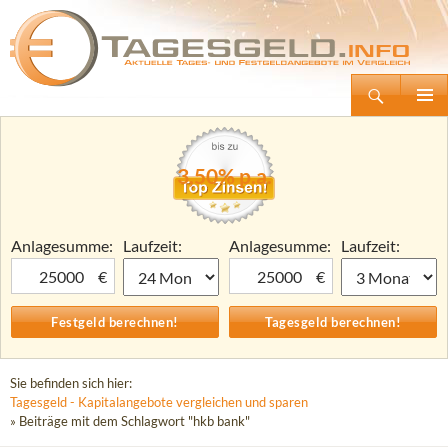
Suchen
Tagesgeld.info – Tagesgeldkonten vergleichen und Tagesgeld-Zinsen berechnen
Zum
Primäre
Inhalt
Menü
springen
3,50% p.a.
Anlagesumme:
Laufzeit:
Anlagesumme:
Laufzeit:
€
€
Sie befinden sich hier:
Tagesgeld - Kapitalangebote vergleichen und sparen
» Beiträge mit dem Schlagwort "hkb bank"