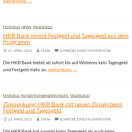
Die HKB Bank als deutscher Anbieter bestes Produkt im Zinsver
weiterlesen
→
FESTGELD
,
NEWS
,
TAGESGELD
HKB Bank nimmt Festgeld und Tagesgeld aus dem
Programm
27. APRIL 2012
3TASK
SCHREIBE EINEN KOMMENTAR
Die HKB Bank bietet ab sofort bis auf Weiteres kein Tagesgeld
HKB Bank nimmt Festgeld und Tagesgeld
und Festgeld mehr an.
weiterlesen
→
FESTGELD
,
KONDITIONSÄNDERUNGEN
,
TAGESGELD
Zinssenkung: HKB Bank mit neuen Zinsen beim
Festgeld und Tagesgeld
23. APRIL 2012
3TASK
SCHREIBE EINEN KOMMENTAR
Die HKB Bank hat sowohl beim Tagesgeld als auch beim