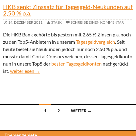
HKB senkt Zinssatz für Tagesgeld-Neukunden auf
2,50 % p.a.
14. DEZEMBER 2011
3TASK
SCHREIBE EINEN KOMMENTAR
Die HKB Bank gehörte bis gestern mit 2,65 % Zinsen p.a. noch
zu den Top5-Anbietern in unserem
Tagesgeldvergleich
. Seit
heute bietet sie Neukunden jedoch nur noch 2,50 % p.a. und
musste damit Cortal Consors weichen, dessen Tagesgeldkonto
nun in unsere Top5 der
besten Tagesgeldkonten
nachgerückt
HKB senkt Zinssatz für Tagesgeld-Neukunden auf 2,50 % p.a.
ist.
weiterlesen
→
Beitragsnavigation
1
2
WEITER →
Themengebiete