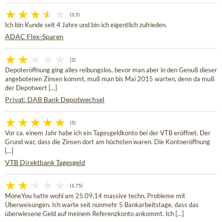
(3,5)
Ich bin Kunde seit 4 Jahre und bin ich eigentlich zufrieden.
ADAC Flex-Sparen
(2)
Depoteröffnung ging alles reibungslos, bevor man aber in den Genuß dieser
angebotenen Zinsen kommt, muß man bis Mai 2015 warten, denn da muß
der Depotwert [...]
Privat: DAB Bank Depotwechsel
(5)
Vor ca. einem Jahr habe ich ein Tagesgeldkonto bei der VTB eröffnet. Der
Grund war, dass die Zinsen dort am höchsten waren. Die Kontoeröffnung
[...]
VTB Direktbank Tagesgeld
(1,75)
MoneYou hatte wohl am 25.09.14 massive techn. Probleme mit
Überweisungen. Ich warte seit nunmehr 5 Bankarbeitstage, dass das
überwiesene Geld auf meinem Referenzkonto ankommt. Ich [...]