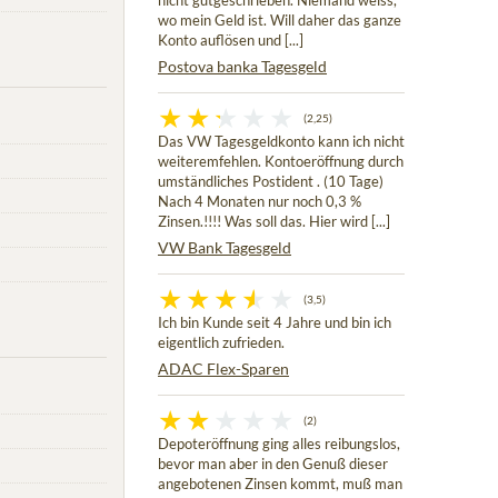
nicht gutgeschrieben. Niemand weiss,
wo mein Geld ist. Will daher das ganze
Konto auflösen und [...]
Postova banka Tagesgeld
(2,25)
Das VW Tagesgeldkonto kann ich nicht
weiteremfehlen. Kontoeröffnung durch
umständliches Postident . (10 Tage)
Nach 4 Monaten nur noch 0,3 %
Zinsen.!!!! Was soll das. Hier wird [...]
VW Bank Tagesgeld
(3,5)
Ich bin Kunde seit 4 Jahre und bin ich
eigentlich zufrieden.
ADAC Flex-Sparen
(2)
Depoteröffnung ging alles reibungslos,
bevor man aber in den Genuß dieser
angebotenen Zinsen kommt, muß man