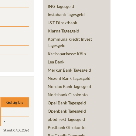
ING Tagesgeld
Instabank Tagesgeld
J&T Direktbank
Klarna Tagesgeld
Kommunalkredit Invest
Tagesgeld
Kreissparkasse Köln
Lea Bank
Merkur Bank Tagesgeld
Nexent Bank Tagesgeld
Nordax Bank Tagesgeld
Norisbank Girokonto
Gültig bis
Opel Bank Tagesgeld
Openbank Tagesgeld
-
pbbdirekt Tagesgeld
-
Postbank Girokonto
Stand: 07.08.2026
ProCredit Tagesgeld