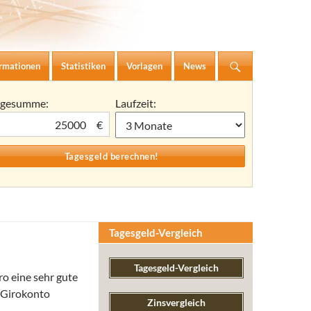
ormationen
Statistiken
Vorlagen
News
agesumme:
Laufzeit:
€
Tagesgeld-Vergleich
Tagesgeld-Vergleich
o eine sehr gute
k Girokonto
Zinsvergleich