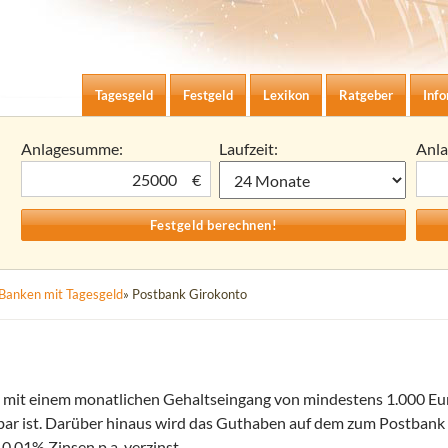
Zum Inhalt springen
agesgeld-Zinsen berechnen
Tagesgeld
Festgeld
Lexikon
Ratgeber
Inf
Anlagesumme:
Laufzeit:
Anl
€
Banken mit Tagesgeld
» Postbank Girokonto
n mit einem monatlichen Gehaltseingang von mindestens 1.000 Eur
ügbar ist. Darüber hinaus wird das Guthaben auf dem zum Postban
0,01% Zinsen p.a. verzinst.