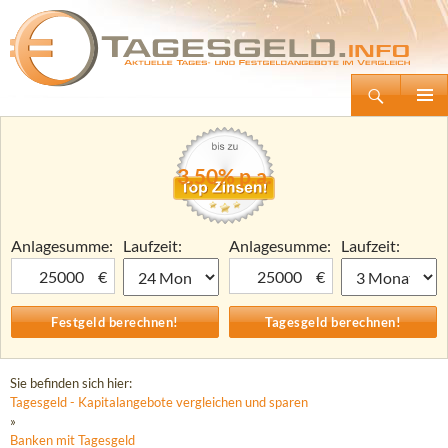
Suchen
Tagesgeld.info – Tagesgeldkonten vergleichen und Tagesgeld-Zinsen berechnen
Zum
Primäre
Inhalt
Menü
springen
3,50% p.a.
Anlagesumme:
Laufzeit:
Anlagesumme:
Laufzeit:
€
€
Sie befinden sich hier:
Tagesgeld - Kapitalangebote vergleichen und sparen
»
Banken mit Tagesgeld