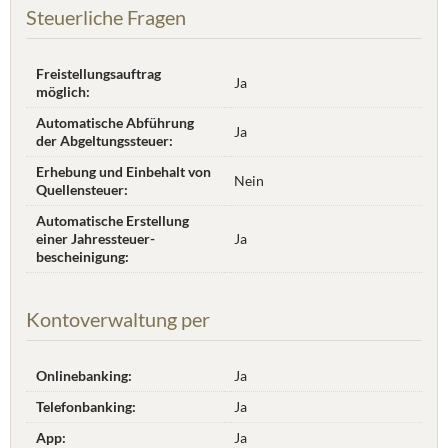
Steuerliche Fragen
Freistellungsauftrag
Ja
möglich:
Automatische Abführung
Ja
der Abgeltungssteuer:
Erhebung und Einbehalt von
Nein
Quellensteuer:
Automatische Erstellung
einer Jahres­steuer­
Ja
bescheinigung:
Kontoverwaltung per
Onlinebanking:
Ja
Telefonbanking:
Ja
App:
Ja