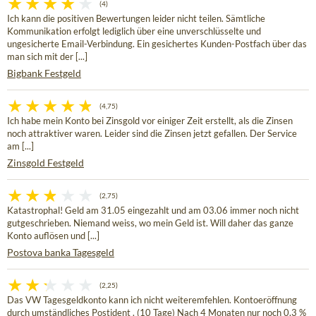
(4)
Ich kann die positiven Bewertungen leider nicht teilen. Sämtliche
Kommunikation erfolgt lediglich über eine unverschlüsselte und
ungesicherte Email-Verbindung. Ein gesichertes Kunden-Postfach über das
man sich mit der [...]
Bigbank Festgeld
(4,75)
Ich habe mein Konto bei Zinsgold vor einiger Zeit erstellt, als die Zinsen
noch attraktiver waren. Leider sind die Zinsen jetzt gefallen. Der Service
am [...]
Zinsgold Festgeld
(2,75)
Katastrophal! Geld am 31.05 eingezahlt und am 03.06 immer noch nicht
gutgeschrieben. Niemand weiss, wo mein Geld ist. Will daher das ganze
Konto auflösen und [...]
Postova banka Tagesgeld
(2,25)
Das VW Tagesgeldkonto kann ich nicht weiteremfehlen. Kontoeröffnung
durch umständliches Postident . (10 Tage) Nach 4 Monaten nur noch 0,3 %