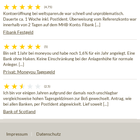
(4,75)
Kontoeröffnung bei weltsparen.de war schnell und unproblematisch.
Dauerte ca. 1 Woche inkl. PostIdent. Überweisung vom Referenzkonto war
innerhalb von 2 Tagen auf dem MHB-Konto. Fibank [...]
Fibank Festgeld
(5)
Bin seit 1Jahr bei moneyou und habe noch 1,6% für ein Jahr angelegt. Eine
Bank ohne Haken. Keine Einschränkung bei der Anlagenhöhe für normale
Anleger. [...]
Privat: Moneyou Tagesgeld
(2,5)
Ich bin vor einigen Jahren aufgrund der damals noch unschlagbar
vergleichsweise hohen Tagesgeldzinsen zur BoS gewechselt. Antrag, wie
bei allen Banken, per PostIdent abgewickelt. Lief soweit [...]
Bank of Scotland
Impressum
|
Datenschutz