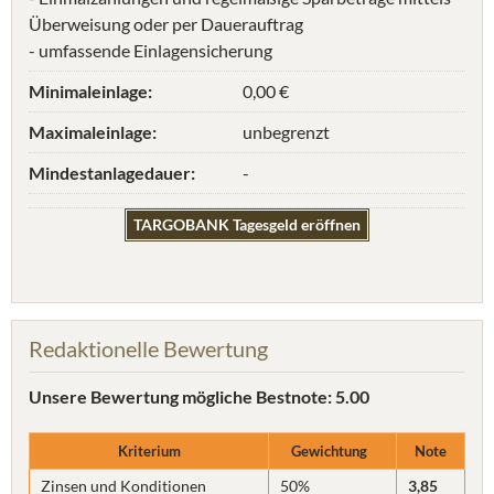
Überweisung oder per Dauerauftrag
- umfassende Einlagensicherung
Minimaleinlage:
0,00 €
Maximaleinlage:
unbegrenzt
Mindestanlagedauer:
-
TARGOBANK Tagesgeld eröffnen
Redaktionelle Bewertung
Unsere Bewertung
mögliche Bestnote: 5.00
Kriterium
Gewichtung
Note
Zinsen und Konditionen
50%
3,85