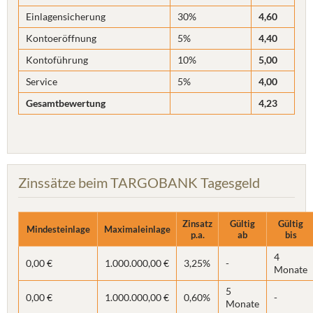
Einlagensicherung
30%
4,60
Kontoeröffnung
5%
4,40
Kontoführung
10%
5,00
Service
5%
4,00
Gesamtbewertung
4,23
Zinssätze beim TARGOBANK Tagesgeld
Zinsatz
Gültig
Gültig
Mindesteinlage
Maximaleinlage
p.a.
ab
bis
4
0,00 €
1.000.000,00 €
3,25%
-
Monate
5
0,00 €
1.000.000,00 €
0,60%
-
Monate