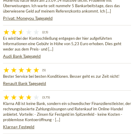
MoneYou hatte wohl am 25.09.14 massive techn. Probleme mit
Überweisungen. Ich warte seit nunmehr 5 Bankarbeitstage, dass das
überwiesene Geld auf meinem Referenzkonto ankommt. Ich [...]
Privat: Moneyou Tagesgeld
(2,5)
Es wird bei der Kontoschließung entgegen der hier aufgeführten
Informationen eine Gebühr in Höhe von 5,23 Euro erhoben. Dies geht
weder aus dem Preis- und [...]
Audi Bank Tagesgeld
(5)
Bester Service bei besten Konditionen. Besser geht es zur Zeit nicht!
Renault Bank Tagesgeld
(3,75)
Klarna AB ist keine Bank, sondern ein schwedischer Finanzdienstleister, der
rechnungsbasierte Zahlungslösungen und Ratenkauf im Online-Handel
anbietet. Vorteile: - Zinsen für Festgeld im Spitzenfeld - keine Kosten -
problemlose Kontoeröffnung - [...]
Klarna+ Festgeld