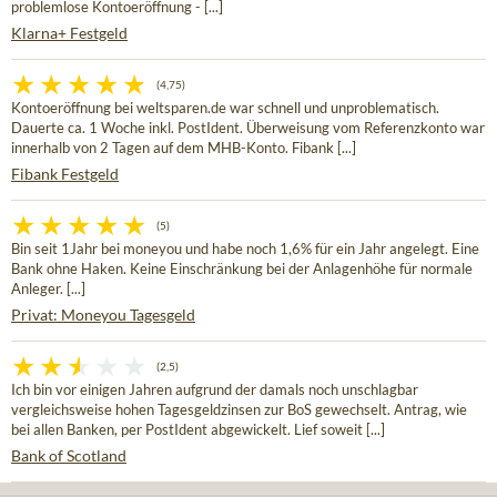
problemlose Kontoeröffnung - [...]
Klarna+ Festgeld
(4,75)
Kontoeröffnung bei weltsparen.de war schnell und unproblematisch.
Dauerte ca. 1 Woche inkl. PostIdent. Überweisung vom Referenzkonto war
innerhalb von 2 Tagen auf dem MHB-Konto. Fibank [...]
Fibank Festgeld
(5)
Bin seit 1Jahr bei moneyou und habe noch 1,6% für ein Jahr angelegt. Eine
Bank ohne Haken. Keine Einschränkung bei der Anlagenhöhe für normale
Anleger. [...]
Privat: Moneyou Tagesgeld
(2,5)
Ich bin vor einigen Jahren aufgrund der damals noch unschlagbar
vergleichsweise hohen Tagesgeldzinsen zur BoS gewechselt. Antrag, wie
bei allen Banken, per PostIdent abgewickelt. Lief soweit [...]
Bank of Scotland