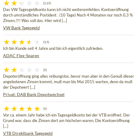
(2,25)
Das VW Tagesgeldkonto kann ich nicht weiteremfehlen. Kontoeröffnung
durch umständliches Postident . (10 Tage) Nach 4 Monaten nur noch 0,3 %
Zinsen.!!!! Was soll das. Hier wird [...]
VW Bank Tagesgeld
(3,5)
Ich bin Kunde seit 4 Jahre und bin ich eigentlich zufrieden.
ADAC Flex-Sparen
(2)
Depoteröffnung ging alles reibungslos, bevor man aber in den Genuß dieser
angebotenen Zinsen kommt, muß man bis Mai 2015 warten, denn da muß
der Depotwert [...]
Privat: DAB Bank Depotwechsel
(5)
Vor ca. einem Jahr habe ich ein Tagesgeldkonto bei der VTB eröffnet. Der
Grund war, dass die Zinsen dort am höchsten waren. Die Kontoeröffnung
[...]
VTB Direktbank Tagesgeld