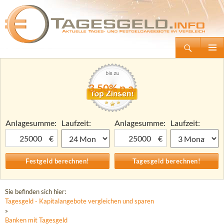
Suchen
Tagesgeld.info – Tagesgeldkonten vergleichen und Tagesgeld-Zinsen berechnen
Zum
Primäre
Inhalt
Menü
springen
3,50% p.a.
Anlagesumme:
Laufzeit:
Anlagesumme:
Laufzeit:
€
€
Sie befinden sich hier:
Tagesgeld - Kapitalangebote vergleichen und sparen
»
Banken mit Tagesgeld