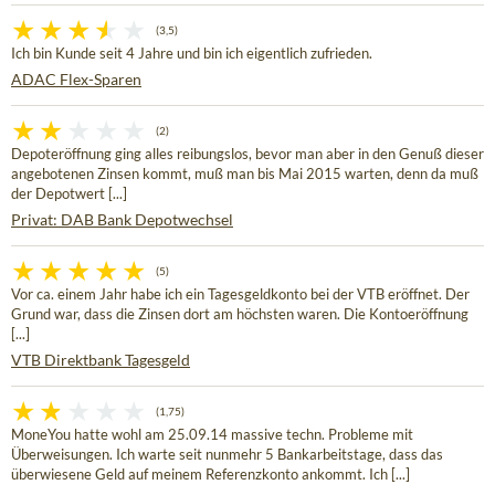
(3,5)
Ich bin Kunde seit 4 Jahre und bin ich eigentlich zufrieden.
ADAC Flex-Sparen
(2)
Depoteröffnung ging alles reibungslos, bevor man aber in den Genuß dieser
angebotenen Zinsen kommt, muß man bis Mai 2015 warten, denn da muß
der Depotwert [...]
Privat: DAB Bank Depotwechsel
(5)
Vor ca. einem Jahr habe ich ein Tagesgeldkonto bei der VTB eröffnet. Der
Grund war, dass die Zinsen dort am höchsten waren. Die Kontoeröffnung
[...]
VTB Direktbank Tagesgeld
(1,75)
MoneYou hatte wohl am 25.09.14 massive techn. Probleme mit
Überweisungen. Ich warte seit nunmehr 5 Bankarbeitstage, dass das
überwiesene Geld auf meinem Referenzkonto ankommt. Ich [...]