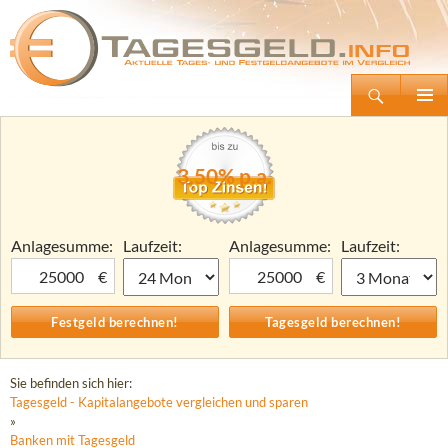
Suchen
Tagesgeld.info – Tagesgeldkonten vergleichen und Tagesgeld-Zinsen berechnen
Zum
Primäre
Inhalt
Menü
springen
3,50% p.a.
Anlagesumme:
Laufzeit:
Anlagesumme:
Laufzeit:
€
€
Sie befinden sich hier:
Tagesgeld - Kapitalangebote vergleichen und sparen
»
Banken mit Tagesgeld