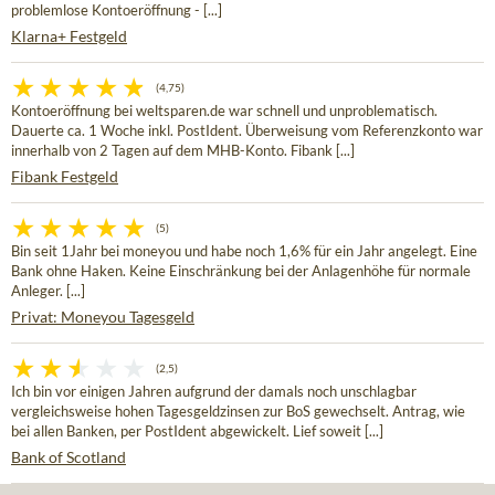
problemlose Kontoeröffnung - [...]
Klarna+ Festgeld
(4,75)
Kontoeröffnung bei weltsparen.de war schnell und unproblematisch.
Dauerte ca. 1 Woche inkl. PostIdent. Überweisung vom Referenzkonto war
innerhalb von 2 Tagen auf dem MHB-Konto. Fibank [...]
Fibank Festgeld
(5)
Bin seit 1Jahr bei moneyou und habe noch 1,6% für ein Jahr angelegt. Eine
Bank ohne Haken. Keine Einschränkung bei der Anlagenhöhe für normale
Anleger. [...]
Privat: Moneyou Tagesgeld
(2,5)
Ich bin vor einigen Jahren aufgrund der damals noch unschlagbar
vergleichsweise hohen Tagesgeldzinsen zur BoS gewechselt. Antrag, wie
bei allen Banken, per PostIdent abgewickelt. Lief soweit [...]
Bank of Scotland