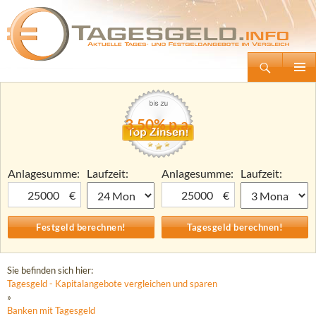
Suchen
Tagesgeld.info – Tagesgeldkonten vergleichen und Tagesgeld-Zinsen berechnen
Zum
Primäre
Inhalt
Menü
springen
3,50% p.a.
Anlagesumme:
Laufzeit:
Anlagesumme:
Laufzeit:
€
€
Sie befinden sich hier:
Tagesgeld - Kapitalangebote vergleichen und sparen
»
Banken mit Tagesgeld