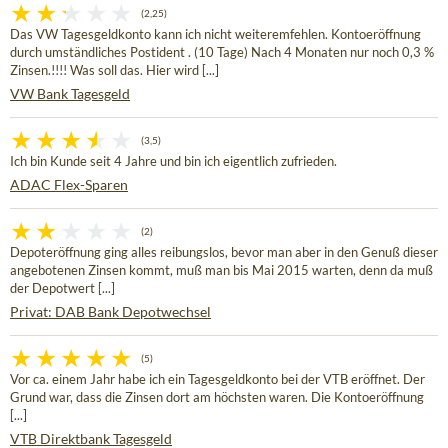
(2,25)
Das VW Tagesgeldkonto kann ich nicht weiteremfehlen. Kontoeröffnung
durch umständliches Postident . (10 Tage) Nach 4 Monaten nur noch 0,3 %
Zinsen.!!!! Was soll das. Hier wird [...]
VW Bank Tagesgeld
(3,5)
Ich bin Kunde seit 4 Jahre und bin ich eigentlich zufrieden.
ADAC Flex-Sparen
(2)
Depoteröffnung ging alles reibungslos, bevor man aber in den Genuß dieser
angebotenen Zinsen kommt, muß man bis Mai 2015 warten, denn da muß
der Depotwert [...]
Privat: DAB Bank Depotwechsel
(5)
Vor ca. einem Jahr habe ich ein Tagesgeldkonto bei der VTB eröffnet. Der
Grund war, dass die Zinsen dort am höchsten waren. Die Kontoeröffnung
[...]
VTB Direktbank Tagesgeld