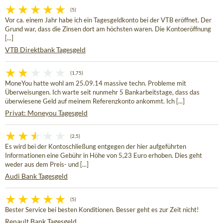
(5)
Vor ca. einem Jahr habe ich ein Tagesgeldkonto bei der VTB eröffnet. Der
Grund war, dass die Zinsen dort am höchsten waren. Die Kontoeröffnung
[...]
VTB Direktbank Tagesgeld
(1,75)
MoneYou hatte wohl am 25.09.14 massive techn. Probleme mit
Überweisungen. Ich warte seit nunmehr 5 Bankarbeitstage, dass das
überwiesene Geld auf meinem Referenzkonto ankommt. Ich [...]
Privat: Moneyou Tagesgeld
(2,5)
Es wird bei der Kontoschließung entgegen der hier aufgeführten
Informationen eine Gebühr in Höhe von 5,23 Euro erhoben. Dies geht
weder aus dem Preis- und [...]
Audi Bank Tagesgeld
(5)
Bester Service bei besten Konditionen. Besser geht es zur Zeit nicht!
Renault Bank Tagesgeld