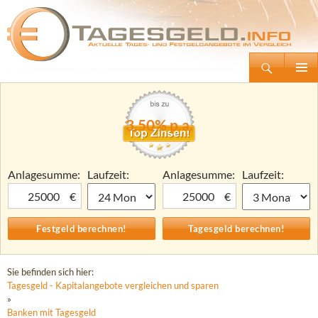
Suchen
Tagesgeld.info – Tagesgeldkonten vergleichen und Tagesgeld-Zinsen berechnen
Zum
Primäre
Inhalt
Menü
springen
3,50% p.a.
Anlagesumme:
Laufzeit:
Anlagesumme:
Laufzeit:
€
€
Sie befinden sich hier:
Tagesgeld - Kapitalangebote vergleichen und sparen
»
Banken mit Tagesgeld