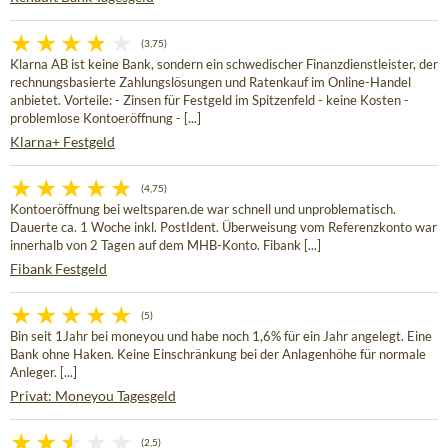
(3,75)
Klarna AB ist keine Bank, sondern ein schwedischer Finanzdienstleister, der
rechnungsbasierte Zahlungslösungen und Ratenkauf im Online-Handel
anbietet. Vorteile: - Zinsen für Festgeld im Spitzenfeld - keine Kosten -
problemlose Kontoeröffnung - [...]
Klarna+ Festgeld
(4,75)
Kontoeröffnung bei weltsparen.de war schnell und unproblematisch.
Dauerte ca. 1 Woche inkl. PostIdent. Überweisung vom Referenzkonto war
innerhalb von 2 Tagen auf dem MHB-Konto. Fibank [...]
Fibank Festgeld
(5)
Bin seit 1Jahr bei moneyou und habe noch 1,6% für ein Jahr angelegt. Eine
Bank ohne Haken. Keine Einschränkung bei der Anlagenhöhe für normale
Anleger. [...]
Privat: Moneyou Tagesgeld
(2,5)