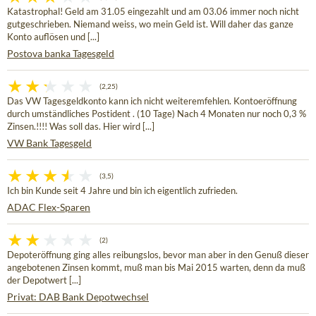
Katastrophal! Geld am 31.05 eingezahlt und am 03.06 immer noch nicht
gutgeschrieben. Niemand weiss, wo mein Geld ist. Will daher das ganze
Konto auflösen und [...]
Postova banka Tagesgeld
(2,25)
Das VW Tagesgeldkonto kann ich nicht weiteremfehlen. Kontoeröffnung
durch umständliches Postident . (10 Tage) Nach 4 Monaten nur noch 0,3 %
Zinsen.!!!! Was soll das. Hier wird [...]
VW Bank Tagesgeld
(3,5)
Ich bin Kunde seit 4 Jahre und bin ich eigentlich zufrieden.
ADAC Flex-Sparen
(2)
Depoteröffnung ging alles reibungslos, bevor man aber in den Genuß dieser
angebotenen Zinsen kommt, muß man bis Mai 2015 warten, denn da muß
der Depotwert [...]
Privat: DAB Bank Depotwechsel