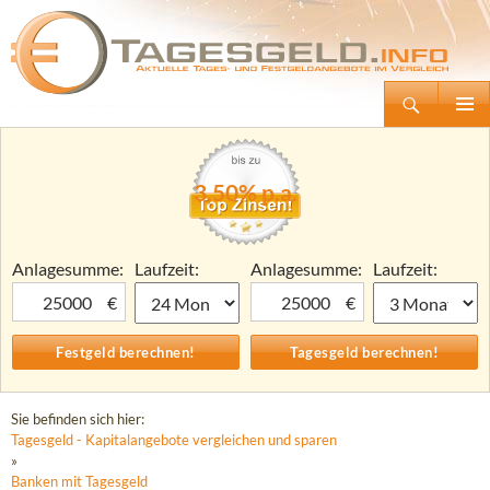
Suchen
Tagesgeld.info – Tagesgeldkonten vergleichen und Tagesgeld-Zinsen berechnen
Zum
Primäre
Inhalt
Menü
springen
3,50% p.a.
Anlagesumme:
Laufzeit:
Anlagesumme:
Laufzeit:
€
€
Sie befinden sich hier:
Tagesgeld - Kapitalangebote vergleichen und sparen
»
Banken mit Tagesgeld