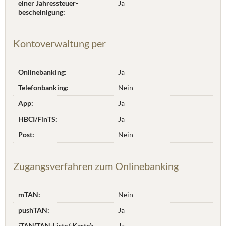
einer Jahres­steuer­
Ja
bescheinigung:
Kontoverwaltung per
Onlinebanking:
Ja
Telefonbanking:
Nein
App:
Ja
HBCI/FinTS:
Ja
Post:
Nein
Zugangsverfahren zum Onlinebanking
mTAN:
Nein
pushTAN:
Ja
iTAN(TAN-Liste/-Karte):
Ja