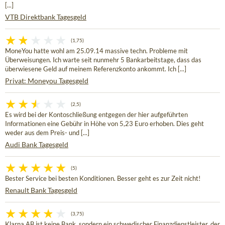
[...]
VTB Direktbank Tagesgeld
(1,75)
MoneYou hatte wohl am 25.09.14 massive techn. Probleme mit
Überweisungen. Ich warte seit nunmehr 5 Bankarbeitstage, dass das
überwiesene Geld auf meinem Referenzkonto ankommt. Ich [...]
Privat: Moneyou Tagesgeld
(2,5)
Es wird bei der Kontoschließung entgegen der hier aufgeführten
Informationen eine Gebühr in Höhe von 5,23 Euro erhoben. Dies geht
weder aus dem Preis- und [...]
Audi Bank Tagesgeld
(5)
Bester Service bei besten Konditionen. Besser geht es zur Zeit nicht!
Renault Bank Tagesgeld
(3,75)
Klarna AB ist keine Bank, sondern ein schwedischer Finanzdienstleister, der