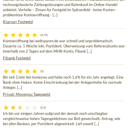
rechnungsbasierte Zahlungslösungen und Ratenkauf im Online-Handel
anbietet. Vorteile: - Zinsen für Festgeld im Spitzenfeld - keine Kosten -
problemlose Kontoeröffnung - [...]
Klarna+ Festgeld
(4,75)
Kontoeröffnung bei weltsparen.de war schnell und unproblematisch.
Dauerte ca. 1 Woche inkl. PostIdent. Überweisung vom Referenzkonto war
innerhalb von 2 Tagen auf dem MHB-Konto. Fibank [...]
Fibank Festgeld
(5)
Bin seit 1Jahr bei moneyou und habe noch 1,6% für ein Jahr angelegt. Eine
Bank ohne Haken. Keine Einschränkung bei der Anlagenhöhe für normale
Anleger. [...]
Privat: Moneyou Tagesgeld
(2,5)
Ich bin vor einigen Jahren aufgrund der damals noch unschlagbar
vergleichsweise hohen Tagesgeldzinsen zur BoS gewechselt. Antrag, wie
bei allen Banken, per PostIdent abgewickelt. Lief soweit [...]