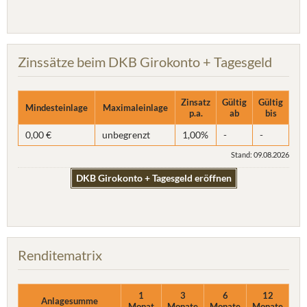
Zinssätze beim DKB Girokonto + Tagesgeld
Zinsatz
Gültig
Gültig
Mindesteinlage
Maximaleinlage
p.a.
ab
bis
0,00 €
unbegrenzt
1,00%
-
-
Stand: 09.08.2026
DKB Girokonto + Tagesgeld eröffnen
Renditematrix
1
3
6
12
Anlagesumme
Monat
Monate
Monate
Monate