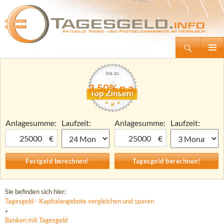
Suchen
Tagesgeld.info – Tagesgeldkonten vergleichen und Tagesgeld-Zinsen berechnen
Zum
Primäre
Inhalt
Menü
springen
3,50% p.a.
Anlagesumme:
Laufzeit:
Anlagesumme:
Laufzeit:
€
€
Sie befinden sich hier:
Tagesgeld - Kapitalangebote vergleichen und sparen
»
Banken mit Tagesgeld