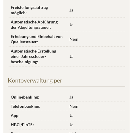
Freistellungsauftrag
Ja
möglich:
Automatische Abführung
Ja
der Abgeltungssteuer:
Erhebung und Einbehalt von
Nein
Quellensteuer:
Automatische Erstellung
einer Jahres­steuer­
Ja
bescheinigung:
Kontoverwaltung per
Onlinebanking:
Ja
Telefonbanking:
Nein
App:
Ja
HBCI/FinTS:
Ja