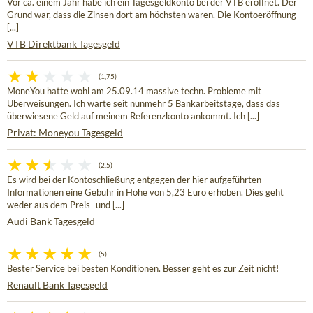
Vor ca. einem Jahr habe ich ein Tagesgeldkonto bei der VTB eröffnet. Der
Grund war, dass die Zinsen dort am höchsten waren. Die Kontoeröffnung
[...]
VTB Direktbank Tagesgeld
(1,75)
MoneYou hatte wohl am 25.09.14 massive techn. Probleme mit
Überweisungen. Ich warte seit nunmehr 5 Bankarbeitstage, dass das
überwiesene Geld auf meinem Referenzkonto ankommt. Ich [...]
Privat: Moneyou Tagesgeld
(2,5)
Es wird bei der Kontoschließung entgegen der hier aufgeführten
Informationen eine Gebühr in Höhe von 5,23 Euro erhoben. Dies geht
weder aus dem Preis- und [...]
Audi Bank Tagesgeld
(5)
Bester Service bei besten Konditionen. Besser geht es zur Zeit nicht!
Renault Bank Tagesgeld