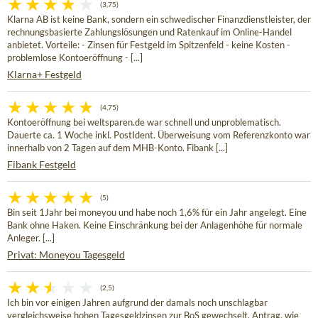
(3,75)
Klarna AB ist keine Bank, sondern ein schwedischer Finanzdienstleister, der
rechnungsbasierte Zahlungslösungen und Ratenkauf im Online-Handel
anbietet. Vorteile: - Zinsen für Festgeld im Spitzenfeld - keine Kosten -
problemlose Kontoeröffnung - [...]
Klarna+ Festgeld
(4,75)
Kontoeröffnung bei weltsparen.de war schnell und unproblematisch.
Dauerte ca. 1 Woche inkl. PostIdent. Überweisung vom Referenzkonto war
innerhalb von 2 Tagen auf dem MHB-Konto. Fibank [...]
Fibank Festgeld
(5)
Bin seit 1Jahr bei moneyou und habe noch 1,6% für ein Jahr angelegt. Eine
Bank ohne Haken. Keine Einschränkung bei der Anlagenhöhe für normale
Anleger. [...]
Privat: Moneyou Tagesgeld
(2,5)
Ich bin vor einigen Jahren aufgrund der damals noch unschlagbar
vergleichsweise hohen Tagesgeldzinsen zur BoS gewechselt. Antrag, wie