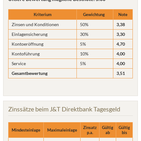
Kriterium
Gewichtung
Note
Zinsen und Konditionen
50%
3,38
Einlagensicherung
30%
3,30
Kontoeröffnung
5%
4,70
Kontoführung
10%
4,00
Service
5%
4,00
Gesamtbewertung
3,51
Zinssätze beim J&T Direktbank Tagesgeld
Zinsatz
Gültig
Gültig
Mindesteinlage
Maximaleinlage
p.a.
ab
bis