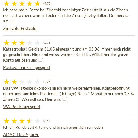
(4,75)
Ich habe mein Konto bei Zinsgold vor einiger Zeit erstellt, als die Zinsen
noch attraktiver waren. Leider sind die Zinsen jetzt gefallen. Der Service
am [...]
Zinsgold Festgeld
(2,75)
Katastrophal! Geld am 31.05 eingezahlt und am 03.06 immer noch nicht
gutgeschrieben. Niemand weiss, wo mein Geld ist. Will daher das ganze
Konto auflösen und [...]
Postova banka Tagesgeld
(2,25)
Das VW Tagesgeldkonto kann ich nicht weiteremfehlen. Kontoeröffnung
durch umständliches Postident . (10 Tage) Nach 4 Monaten nur noch 0,3 %
Zinsen.!!!! Was soll das. Hier wird [...]
VW Bank Tagesgeld
(3,5)
Ich bin Kunde seit 4 Jahre und bin ich eigentlich zufrieden.
ADAC Flex-Sparen