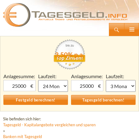
Suchen
Tagesgeld.info – Tagesgeldkonten vergleichen und Tagesgeld-Zinsen berechnen
Zum
Primäre
Inhalt
Menü
springen
3,50% p.a.
Anlagesumme:
Laufzeit:
Anlagesumme:
Laufzeit:
€
€
Sie befinden sich hier:
Tagesgeld - Kapitalangebote vergleichen und sparen
»
Banken mit Tagesgeld