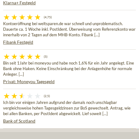
Klarna+ Festgeld
(4,75)
Kontoeröffnung bei weltsparen.de war schnell und unproblematisch.
Dauerte ca. 1 Woche inkl. PostIdent. Überweisung vom Referenzkonto war
innerhalb von 2 Tagen auf dem MHB-Konto. Fibank [...]
Fibank Festgeld
(5)
Bin seit 1Jahr bei moneyou und habe noch 1,6% für ein Jahr angelegt. Eine
Bank ohne Haken. Keine Einschränkung bei der Anlagenhöhe für normale
Anleger. [...]
Privat: Moneyou Tagesgeld
(2,5)
Ich bin vor einigen Jahren aufgrund der damals noch unschlagbar
vergleichsweise hohen Tagesgeldzinsen zur BoS gewechselt. Antrag, wie
bei allen Banken, per PostIdent abgewickelt. Lief soweit [...]
Bank of Scotland