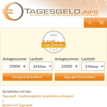
Suchen
Tagesgeld.info – Tagesgeldkonten vergleichen und Tagesgeld-Zinsen berechnen
Zum
Primäre
Inhalt
Menü
springen
3,50% p.a.
Anlagesumme:
Laufzeit:
Anlagesumme:
Laufzeit:
€
€
Sie befinden sich hier:
Tagesgeld - Kapitalangebote vergleichen und sparen
»
Banken mit Tagesgeld