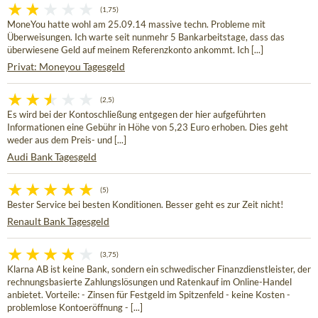
(1,75)
MoneYou hatte wohl am 25.09.14 massive techn. Probleme mit
Überweisungen. Ich warte seit nunmehr 5 Bankarbeitstage, dass das
überwiesene Geld auf meinem Referenzkonto ankommt. Ich [...]
Privat: Moneyou Tagesgeld
(2,5)
Es wird bei der Kontoschließung entgegen der hier aufgeführten
Informationen eine Gebühr in Höhe von 5,23 Euro erhoben. Dies geht
weder aus dem Preis- und [...]
Audi Bank Tagesgeld
(5)
Bester Service bei besten Konditionen. Besser geht es zur Zeit nicht!
Renault Bank Tagesgeld
(3,75)
Klarna AB ist keine Bank, sondern ein schwedischer Finanzdienstleister, der
rechnungsbasierte Zahlungslösungen und Ratenkauf im Online-Handel
anbietet. Vorteile: - Zinsen für Festgeld im Spitzenfeld - keine Kosten -
problemlose Kontoeröffnung - [...]