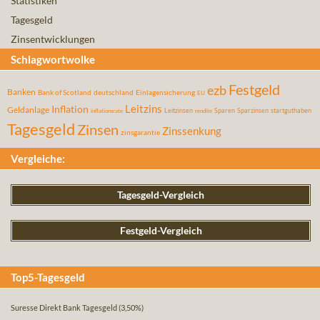
Statistiken
Tagesgeld
Zinsentwicklungen
Schlagwortwolke
Festgeld
ezb
Banken
Bank of Scotland
deutschland
Einlagensicherung
EU
Leitzins
Inflation
Geldanlage
Leitzinsen
Sparen
Sparzinsen
startguthaben
inflationsrate
rendite
Tagesgeld
Zinsen
Zinssenkung
zinsgarantie
Vergleiche:
Tagesgeld-Vergleich
Festgeld-Vergleich
Top5-Tagesgeld
Suresse Direkt Bank Tagesgeld
(3,50%)