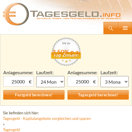
Suchen
Tagesgeld.info – Tagesgeldkonten vergleichen und Tagesgeld-Zinsen berechnen
Zum
Primäre
Inhalt
Menü
springen
3,50% p.a.
Anlagesumme:
Laufzeit:
Anlagesumme:
Laufzeit:
€
€
Sie befinden sich hier:
Tagesgeld - Kapitalangebote vergleichen und sparen
»
Tagesgeld