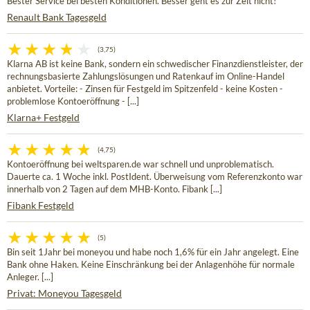
Bester Service bei besten Konditionen. Besser geht es zur Zeit nicht!
Renault Bank Tagesgeld
(3,75)
Klarna AB ist keine Bank, sondern ein schwedischer Finanzdienstleister, der
rechnungsbasierte Zahlungslösungen und Ratenkauf im Online-Handel
anbietet. Vorteile: - Zinsen für Festgeld im Spitzenfeld - keine Kosten -
problemlose Kontoeröffnung - [...]
Klarna+ Festgeld
(4,75)
Kontoeröffnung bei weltsparen.de war schnell und unproblematisch.
Dauerte ca. 1 Woche inkl. PostIdent. Überweisung vom Referenzkonto war
innerhalb von 2 Tagen auf dem MHB-Konto. Fibank [...]
Fibank Festgeld
(5)
Bin seit 1Jahr bei moneyou und habe noch 1,6% für ein Jahr angelegt. Eine
Bank ohne Haken. Keine Einschränkung bei der Anlagenhöhe für normale
Anleger. [...]
Privat: Moneyou Tagesgeld