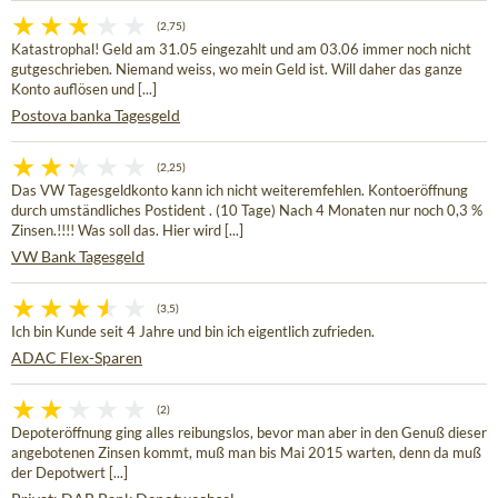
(2,75)
Katastrophal! Geld am 31.05 eingezahlt und am 03.06 immer noch nicht
gutgeschrieben. Niemand weiss, wo mein Geld ist. Will daher das ganze
Konto auflösen und [...]
Postova banka Tagesgeld
(2,25)
Das VW Tagesgeldkonto kann ich nicht weiteremfehlen. Kontoeröffnung
durch umständliches Postident . (10 Tage) Nach 4 Monaten nur noch 0,3 %
Zinsen.!!!! Was soll das. Hier wird [...]
VW Bank Tagesgeld
(3,5)
Ich bin Kunde seit 4 Jahre und bin ich eigentlich zufrieden.
ADAC Flex-Sparen
(2)
Depoteröffnung ging alles reibungslos, bevor man aber in den Genuß dieser
angebotenen Zinsen kommt, muß man bis Mai 2015 warten, denn da muß
der Depotwert [...]