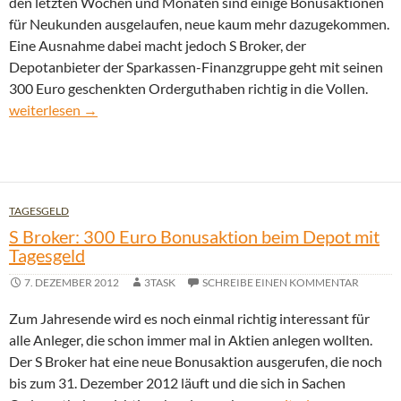
den letzten Wochen und Monaten sind einige Bonusaktionen
für Neukunden ausgelaufen, neue kaum mehr dazugekommen.
Eine Ausnahme dabei macht jedoch S Broker, der
Depotanbieter der Sparkassen-Finanzgruppe geht mit seinen
300 Euro geschenkten Orderguthaben richtig in die Vollen.
S Broker Depotaktion geht in die Verlängerung
weiterlesen
→
TAGESGELD
S Broker: 300 Euro Bonusaktion beim Depot mit
Tagesgeld
7. DEZEMBER 2012
3TASK
SCHREIBE EINEN KOMMENTAR
Zum Jahresende wird es noch einmal richtig interessant für
alle Anleger, die schon immer mal in Aktien anlegen wollten.
Der S Broker hat eine neue Bonusaktion ausgerufen, die noch
bis zum 31. Dezember 2012 läuft und die sich in Sachen