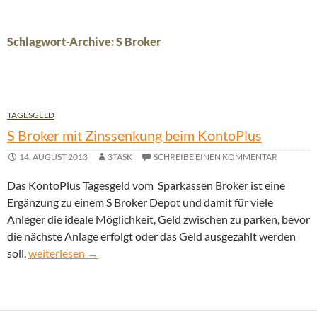
Schlagwort-Archive: S Broker
TAGESGELD
S Broker mit Zinssenkung beim KontoPlus
14. AUGUST 2013
3TASK
SCHREIBE EINEN KOMMENTAR
Das KontoPlus Tagesgeld vom Sparkassen Broker ist eine
Ergänzung zu einem S Broker Depot und damit für viele
Anleger die ideale Möglichkeit, Geld zwischen zu parken, bevor
die nächste Anlage erfolgt oder das Geld ausgezahlt werden
S Broker mit Zinssenkung beim KontoPlus
soll.
weiterlesen
→