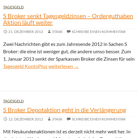
TAGESGELD
S Broker senkt Tagesgeldzinsen – Orderguthaben
Aktion läuft weiter
21. DEZEMBER 2012
3TASK
SCHREIBE EINEN KOMMENTAR
Zwei Nachrichten gibt es zum Jahresende 2012 in Sachen S
Broker: die eine ist weniger gut, die andere umso besser. Zum
1. Januar 2013 senkt der Sparkassen Broker die Zinsen für sein
S Broker senkt Tagesgeldzinsen – Ordergut
Tagesgeld KontoPlus
weiterlesen
→
TAGESGELD
S Broker Depotaktion geht in die Verlängerung
12. DEZEMBER 2012
3TASK
SCHREIBE EINEN KOMMENTAR
Mit Neukundenaktionen ist es derzeit nicht mehr weit her. In