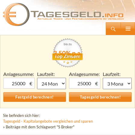
Suchen
Tagesgeld.info – Tagesgeldkonten vergleichen und Tagesgeld-Zinsen berechnen
Zum
Primäre
Inhalt
Menü
springen
3,50% p.a.
Anlagesumme:
Laufzeit:
Anlagesumme:
Laufzeit:
€
€
Sie befinden sich hier:
Tagesgeld - Kapitalangebote vergleichen und sparen
» Beiträge mit dem Schlagwort "S Broker"