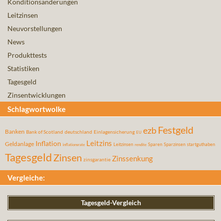
Konditionsänderungen
Leitzinsen
Neuvorstellungen
News
Produkttests
Statistiken
Tagesgeld
Zinsentwicklungen
Schlagwortwolke
Festgeld
ezb
Banken
Bank of Scotland
deutschland
Einlagensicherung
EU
Leitzins
Inflation
Geldanlage
Leitzinsen
Sparen
Sparzinsen
startguthaben
inflationsrate
rendite
Tagesgeld
Zinsen
Zinssenkung
zinsgarantie
Vergleiche:
Tagesgeld-Vergleich