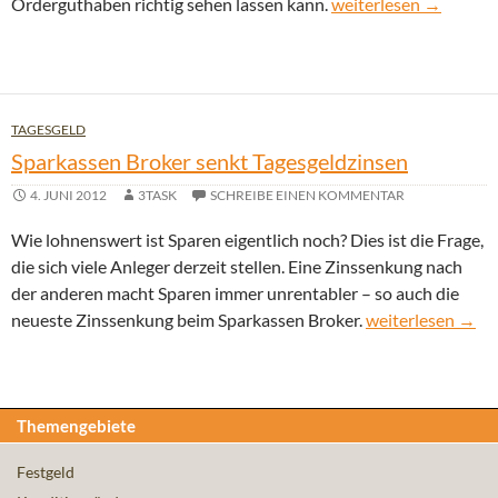
S Broker: 300 Euro B
Orderguthaben richtig sehen lassen kann.
weiterlesen
→
TAGESGELD
Sparkassen Broker senkt Tagesgeldzinsen
4. JUNI 2012
3TASK
SCHREIBE EINEN KOMMENTAR
Wie lohnenswert ist Sparen eigentlich noch? Dies ist die Frage,
die sich viele Anleger derzeit stellen. Eine Zinssenkung nach
der anderen macht Sparen immer unrentabler – so auch die
Sparkassen Broke
neueste Zinssenkung beim Sparkassen Broker.
weiterlesen
→
Themengebiete
Festgeld