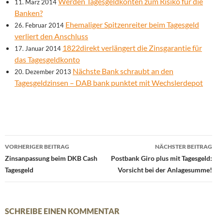
Werden Tagesgeldkonten zum Risiko für die
11. März 2014
Banken?
Ehemaliger Spitzenreiter beim Tagesgeld
26. Februar 2014
verliert den Anschluss
1822direkt verlängert die Zinsgarantie für
17. Januar 2014
das Tagesgeldkonto
Nächste Bank schraubt an den
20. Dezember 2013
Tagesgeldzinsen – DAB bank punktet mit Wechslerdepot
Beitrags-
VORHERIGER BEITRAG
NÄCHSTER BEITRAG
Navigation
Zinsanpassung beim DKB Cash
Postbank Giro plus mit Tagesgeld:
Tagesgeld
Vorsicht bei der Anlagesumme!
SCHREIBE EINEN KOMMENTAR