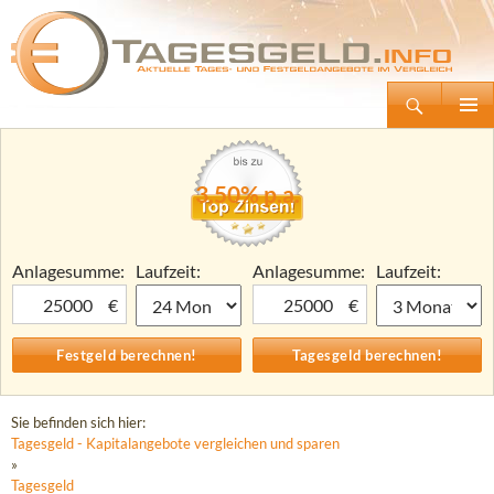
Suchen
Tagesgeld.info – Tagesgeldkonten vergleichen und Tagesgeld-Zinsen berechnen
Zum
Primäre
Inhalt
Menü
springen
3,50% p.a.
Anlagesumme:
Laufzeit:
Anlagesumme:
Laufzeit:
€
€
Sie befinden sich hier:
Tagesgeld - Kapitalangebote vergleichen und sparen
»
Tagesgeld