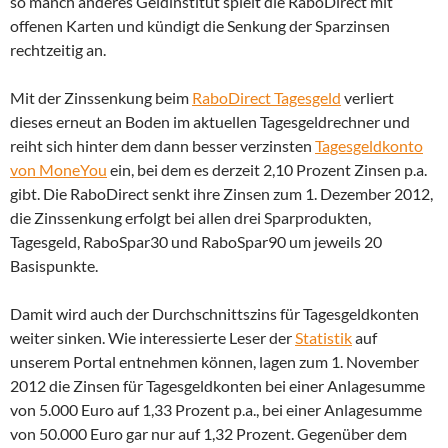
so manch anderes Geldinstitut spielt die RaboDirect mit
offenen Karten und kündigt die Senkung der Sparzinsen
rechtzeitig an.
Mit der Zinssenkung beim
RaboDirect Tagesgeld
verliert
dieses erneut an Boden im aktuellen Tagesgeldrechner und
reiht sich hinter dem dann besser verzinsten
Tagesgeldkonto
von MoneYou
ein, bei dem es derzeit 2,10 Prozent Zinsen p.a.
gibt. Die RaboDirect senkt ihre Zinsen zum 1. Dezember 2012,
die Zinssenkung erfolgt bei allen drei Sparprodukten,
Tagesgeld, RaboSpar30 und RaboSpar90 um jeweils 20
Basispunkte.
Damit wird auch der Durchschnittszins für Tagesgeldkonten
weiter sinken. Wie interessierte Leser der
Statistik
auf
unserem Portal entnehmen können, lagen zum 1. November
2012 die Zinsen für Tagesgeldkonten bei einer Anlagesumme
von 5.000 Euro auf 1,33 Prozent p.a., bei einer Anlagesumme
von 50.000 Euro gar nur auf 1,32 Prozent. Gegenüber dem