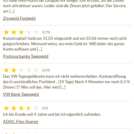
Ich habe mein Konto bei Zinsgold vor einiger Zeit erstellt, als die Zinsen
noch attraktiver waren. Leider sind die Zinsen jetzt gefallen. Der Service
am [...]
Zinsgold Festgeld
(2,75)
Katastrophal! Geld am 31.05 eingezahlt und am 03.06 immer noch nicht
gutgeschrieben. Niemand weiss, wo mein Geld ist. Will daher das ganze
Konto auflösen und [...]
Postova banka Tagesgeld
(2,25)
Das VW Tagesgeldkonto kann ich nicht weiteremfehlen. Kontoeröffnung
durch umständliches Postident . (10 Tage) Nach 4 Monaten nur noch 0,3 %
Zinsen.!!!! Was soll das. Hier wird [...]
VW Bank Tagesgeld
(3,5)
Ich bin Kunde seit 4 Jahre und bin ich eigentlich zufrieden.
ADAC Flex-Sparen