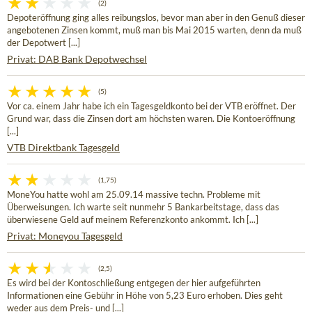
(2)
Depoteröffnung ging alles reibungslos, bevor man aber in den Genuß dieser
angebotenen Zinsen kommt, muß man bis Mai 2015 warten, denn da muß
der Depotwert [...]
Privat: DAB Bank Depotwechsel
(5)
Vor ca. einem Jahr habe ich ein Tagesgeldkonto bei der VTB eröffnet. Der
Grund war, dass die Zinsen dort am höchsten waren. Die Kontoeröffnung
[...]
VTB Direktbank Tagesgeld
(1,75)
MoneYou hatte wohl am 25.09.14 massive techn. Probleme mit
Überweisungen. Ich warte seit nunmehr 5 Bankarbeitstage, dass das
überwiesene Geld auf meinem Referenzkonto ankommt. Ich [...]
Privat: Moneyou Tagesgeld
(2,5)
Es wird bei der Kontoschließung entgegen der hier aufgeführten
Informationen eine Gebühr in Höhe von 5,23 Euro erhoben. Dies geht
weder aus dem Preis- und [...]