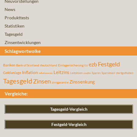
Neuvorstellungen
News
Produkttests
Statistiken
Tagesgeld
Zinsentwicklungen
Schlagwortwolke
Festgeld
ezb
Banken
Bank of Scotland
deutschland
Einlagensicherung
EU
Leitzins
Inflation
Geldanlage
Leitzinsen
Sparen
Sparzinsen
startguthaben
inflationsrate
rendite
Tagesgeld
Zinsen
Zinssenkung
zinsgarantie
Vergleiche:
Tagesgeld-Vergleich
Festgeld-Vergleich