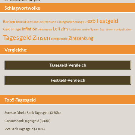
Schlagwortwolke
Festgeld
ezb
Banken
Bank of Scotland
deutschland
Einlagensicherung
EU
Leitzins
Inflation
Geldanlage
Leitzinsen
Sparen
Sparzinsen
startguthaben
inflationsrate
rendite
Tagesgeld
Zinsen
Zinssenkung
zinsgarantie
Vergleiche:
Tagesgeld-Vergleich
Festgeld-Vergleich
Top5-Tagesgeld
Suresse Direkt Bank Tagesgeld
(3,50%)
Consorsbank Tagesgeld
(3,40%)
VW Bank Tagesgeld
(3,10%)