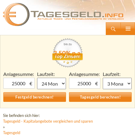
Suchen
Tagesgeld.info – Tagesgeldkonten vergleichen und Tagesgeld-Zinsen berechnen
Zum
Primäre
Inhalt
Menü
springen
3,50% p.a.
Anlagesumme:
Laufzeit:
Anlagesumme:
Laufzeit:
€
€
Sie befinden sich hier:
Tagesgeld - Kapitalangebote vergleichen und sparen
»
Tagesgeld