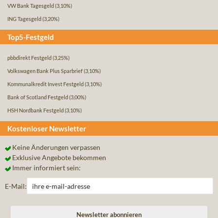
VW Bank Tagesgeld
(3,10%)
ING Tagesgeld
(3,20%)
Top5-Festgeld
pbbdirekt Festgeld
(3,25%)
Volkswagen Bank Plus Sparbrief
(3,10%)
Kommunalkredit Invest Festgeld
(3,10%)
Bank of Scotland Festgeld
(3,00%)
HSH Nordbank Festgeld
(3,10%)
Kostenloser Newsletter
Keine Änderungen verpassen
Exklusive Angebote bekommen
Immer informiert sein:
E-Mail: