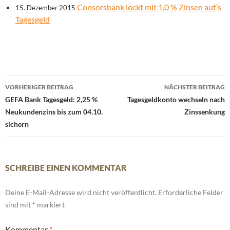
Consorsbank lockt mit 1,0 % Zinsen auf’s
15. Dezember 2015
Tagesgeld
Beitrags-
VORHERIGER BEITRAG
NÄCHSTER BEITRAG
Navigation
GEFA Bank Tagesgeld: 2,25 %
Tagesgeldkonto wechseln nach
Neukundenzins bis zum 04.10.
Zinssenkung
sichern
SCHREIBE EINEN KOMMENTAR
Deine E-Mail-Adresse wird nicht veröffentlicht.
Erforderliche Felder
sind mit
*
markiert
Kommentar
*