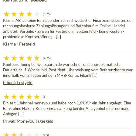
(3,75)
Klarna AB ist keine Bank, sondern ein schwedischer Finanzdienstleister, der
rechnungsbasierte Zahlungslösungen und Ratenkauf im Online-Handel
anbietet. Vorteile: - Zinsen für Festgeld im Spitzenfeld - keine Kosten -
problemlose Kontoeröffnung - [...]
Klarna+ Festgeld
(4,75)
Kontoeröffnung bei weltsparen.de war schnell und unproblematisch.
Dauerte ca. 1 Woche inkl. PostIdent. Überweisung vom Referenzkonto war
innerhalb von 2 Tagen auf dem MHB-Konto. Fibank [...]
Fibank Festgeld
(5)
Bin seit 1Jahr bei moneyou und habe noch 1,6% für ein Jahr angelegt. Eine
Bank ohne Haken. Keine Einschränkung bei der Anlagenhöhe für normale
Anleger. [...]
Privat: Moneyou Tagesgeld
(2,5)