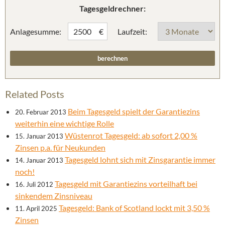
Tagesgeldrechner:
Anlagesumme:
Laufzeit:
€
Related Posts
Beim Tagesgeld spielt der Garantiezins
20. Februar 2013
weiterhin eine wichtige Rolle
Wüstenrot Tagesgeld: ab sofort 2,00 %
15. Januar 2013
Zinsen p.a. für Neukunden
Tagesgeld lohnt sich mit Zinsgarantie immer
14. Januar 2013
noch!
Tagesgeld mit Garantiezins vorteilhaft bei
16. Juli 2012
sinkendem Zinsniveau
Tagesgeld: Bank of Scotland lockt mit 3,50 %
11. April 2025
Zinsen