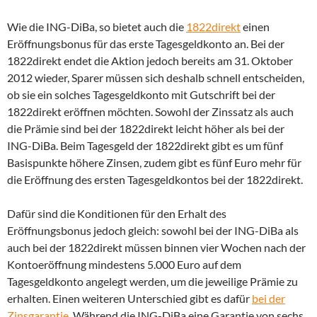
Wie die ING-DiBa, so bietet auch die
1822direkt
einen
Eröffnungsbonus für das erste Tagesgeldkonto an. Bei der
1822direkt endet die Aktion jedoch bereits am 31. Oktober
2012 wieder, Sparer müssen sich deshalb schnell entscheiden,
ob sie ein solches Tagesgeldkonto mit Gutschrift bei der
1822direkt eröffnen möchten. Sowohl der Zinssatz als auch
die Prämie sind bei der 1822direkt leicht höher als bei der
ING-DiBa. Beim Tagesgeld der 1822direkt gibt es um fünf
Basispunkte höhere Zinsen, zudem gibt es fünf Euro mehr für
die Eröffnung des ersten Tagesgeldkontos bei der 1822direkt.
Dafür sind die Konditionen für den Erhalt des
Eröffnungsbonus jedoch gleich: sowohl bei der ING-DiBa als
auch bei der 1822direkt müssen binnen vier Wochen nach der
Kontoeröffnung mindestens 5.000 Euro auf dem
Tagesgeldkonto angelegt werden, um die jeweilige Prämie zu
erhalten. Einen weiteren Unterschied gibt es dafür
bei der
Zinsgarantie
. Während die ING-DiBa eine Garantie von sechs