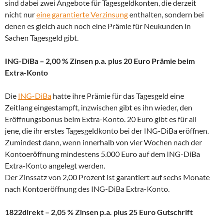
sind dabei zwei Angebote für Tagesgeldkonten, die derzeit
nicht nur
eine garantierte Verzinsung
enthalten, sondern bei
denen es gleich auch noch eine Prämie für Neukunden in
Sachen Tagesgeld gibt.
ING-DiBa – 2,00 % Zinsen p.a. plus 20 Euro Prämie beim
Extra-Konto
Die
ING-DiBa
hatte ihre Prämie für das Tagesgeld eine
Zeitlang eingestampft, inzwischen gibt es ihn wieder, den
Eröffnungsbonus beim Extra-Konto. 20 Euro gibt es für all
jene, die ihr erstes Tagesgeldkonto bei der ING-DiBa eröffnen.
Zumindest dann, wenn innerhalb von vier Wochen nach der
Kontoeröffnung mindestens 5.000 Euro auf dem ING-DiBa
Extra-Konto angelegt werden.
Der Zinssatz von 2,00 Prozent ist garantiert auf sechs Monate
nach Kontoeröffnung des ING-DiBa Extra-Konto.
1822direkt – 2,05 % Zinsen p.a. plus 25 Euro Gutschrift