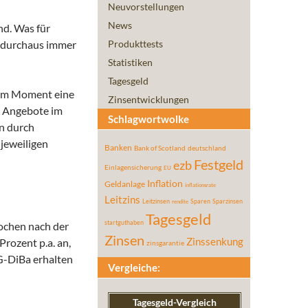
Neuvorstellungen
News
nd. Was für
at durchaus immer
Produkttests
Statistiken
Tagesgeld
st im Moment eine
Zinsentwicklungen
e Angebote im
Schlagwortwolke
en durch
jeweiligen
Banken
Bank of Scotland
deutschland
Festgeld
ezb
Einlagensicherung
EU
Inflation
Geldanlage
inflationsrate
Leitzins
Leitzinsen
Sparen
Sparzinsen
rendite
Tagesgeld
startguthaben
Wochen nach der
Zinsen
rozent p.a. an,
Zinssenkung
zinsgarantie
G-DiBa erhalten
Vergleiche:
Tagesgeld-Vergleich