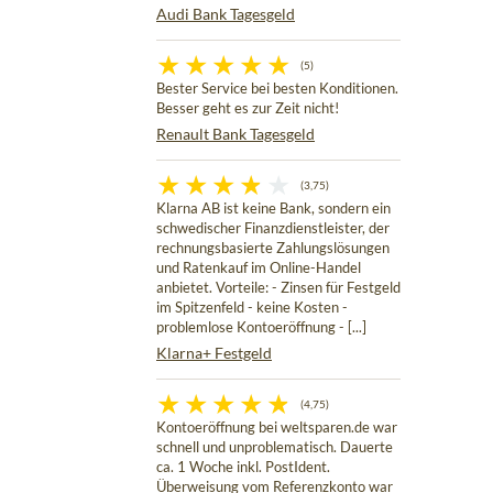
Audi Bank Tagesgeld
(5)
Bester Service bei besten Konditionen.
Besser geht es zur Zeit nicht!
Renault Bank Tagesgeld
(3,75)
Klarna AB ist keine Bank, sondern ein
schwedischer Finanzdienstleister, der
rechnungsbasierte Zahlungslösungen
und Ratenkauf im Online-Handel
anbietet. Vorteile: - Zinsen für Festgeld
im Spitzenfeld - keine Kosten -
problemlose Kontoeröffnung - [...]
Klarna+ Festgeld
(4,75)
Kontoeröffnung bei weltsparen.de war
schnell und unproblematisch. Dauerte
ca. 1 Woche inkl. PostIdent.
Überweisung vom Referenzkonto war