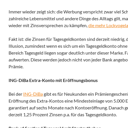
Immer wieder zeigt sich: die Werbung verspricht zwar viel Sc
zahlreiche Lebensmittel und andere Dinge des Alltags gilt, m
wieder mit Zinsversprechen zu kämpfen
,
die mehr Lockvogel
Fakt ist: die Zinsen für Tagesgeldkonten sind derzeit niedrig, 
Illusion, zumindest wenn es sich um ein Tagesgeldkonto oh
Bereich Tagesgeld liegen sogar deutlich unter dieser Marke. 
aufwerten. Diese werden jedoch nicht von jeder Bank angebo
Prämie.
ING-DiBa Extra-Konto mit Eröffnungsbonus
Bei der
ING-DiBa
gibt es für Neukunden ein Prämiengeschenk
Eröffnung des Extra-Kontos eine Mindesteinlage von 5.000 Eur
garantiert auf sechs Monate nach Kontoeröffnung. Danach ge
derzeit 1,25 Prozent Zinsen p.a. für das Tagesgeldkonto.