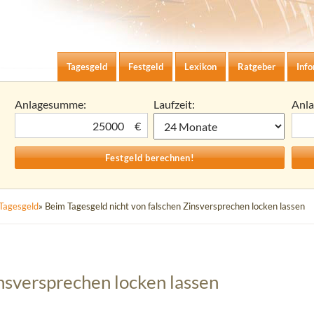
Zum Inhalt springen
agesgeld-Zinsen berechnen
Tagesgeld
Festgeld
Lexikon
Ratgeber
Inf
Anlagesumme:
Laufzeit:
Anl
€
Tagesgeld
» Beim Tagesgeld nicht von falschen Zinsversprechen locken lassen
nsversprechen locken lassen