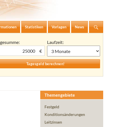
ormationen
Statistiken
Vorlagen
News
agesumme:
Laufzeit:
€
Themengebiete
Festgeld
Konditionsänderungen
Leitzinsen