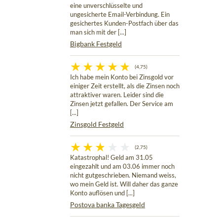
eine unverschlüsselte und
ungesicherte Email-Verbindung. Ein
gesichertes Kunden-Postfach über das
man sich mit der [...]
Bigbank Festgeld
(4,75)
Ich habe mein Konto bei Zinsgold vor
einiger Zeit erstellt, als die Zinsen noch
attraktiver waren. Leider sind die
Zinsen jetzt gefallen. Der Service am
[...]
Zinsgold Festgeld
(2,75)
Katastrophal! Geld am 31.05
eingezahlt und am 03.06 immer noch
nicht gutgeschrieben. Niemand weiss,
wo mein Geld ist. Will daher das ganze
Konto auflösen und [...]
Postova banka Tagesgeld