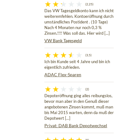
(2,25)
Das VW Tagesgeldkonto kann ich nicht
weiteremfehlen. Kontoeröffnung durch
umständliches Postident . (10 Tage)
Nach 4 Monaten nur noch 0,3 %
Zinsen.!!!! Was soll das. Hier wird [...]
VW Bank Tagesgeld
(3,5)
Ich bin Kunde seit 4 Jahre und bin ich
eigentlich zufrieden.
ADAC Flex-Sparen
(2)
Depoteröffnung ging alles reibungslos,
bevor man aber in den Genuß dieser
angebotenen Zinsen kommt, muß man
bis Mai 2015 warten, denn da muß der
Depotwert [...]
Privat: DAB Bank Depotwechsel