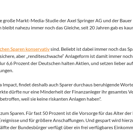
ne große Markt-Media-Studie der Axel Springer AG und der Bauer
en bleibt nahezu immer noch das Gleiche, seit 20 Jahren gab es ka
achen Sparen konservativ
sind. Beliebt ist dabei immer noch das S
 sichere, aber „renditeschwache“ Anlageform ist damit immer noch 
Nur 6,6 Prozent der Deutschen halten Aktien, und setzen lieber auf
rungen.
a Impact, findet deshalb auch Sparer durchaus beruhigende Worte
ärkte dürfte nur eine Minderheit der Finanzanleger ihr gesamtes 
betroffen, weil sie keine riskanten Anlagen haben".
zum Sparen. Für fast 50 Prozent ist die Vorsorge für das Alter de
Ereignisse und für größere Anschaffungen. Und gespart wird hierzu
älfte der Bundesbürger verfügt über ein frei verfügbares Einkomm