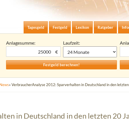
Zum Inhalt springen
agesgeld-Zinsen berechnen
Tagesgeld
Festgeld
Lexikon
Ratgeber
Inf
Anlagesumme:
Laufzeit:
Anl
€
News
» VerbraucherAnalyse 2012: Sparverhalten in Deutschland in den letzte
ten in Deutschland in den letzten 20 J