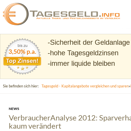
Suchen
Tagesgeld.info – Tagesgeldkonten vergleichen und T
Sicherheit der Geldanlage
3,50% p.a.
hohe Tagesgeldzinsen
immer liquide bleiben
Sie befinden sich hier:
Tagesgeld - Kapitalangebote vergleichen und sparen
»
NEWS
VerbraucherAnalyse 2012: Sparverhal
kaum verändert