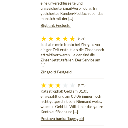
eine unverschlüsselte und
ungesicherte Email-Verbindung. Ein
gesichertes Kunden-Postfach über das
man sich mit der [...]
Bigbank Festgeld
(4,75)
Ich habe mein Konto bei Zinsgold vor
einiger Zeit erstellt, als die Zinsen noch
attraktiver waren. Leider sind die
Zinsen jetzt gefallen. Der Service am
[...]
Zinsgold Festgeld
(2,75)
Katastrophal! Geld am 31.05
eingezahlt und am 03.06 immer noch
nicht gutgeschrieben. Niemand weiss,
wo mein Geld ist. Will daher das ganze
Konto auflösen und [...]
Postova banka Tagesgeld