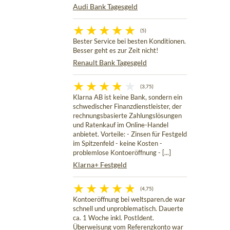
Audi Bank Tagesgeld
(5)
Bester Service bei besten Konditionen.
Besser geht es zur Zeit nicht!
Renault Bank Tagesgeld
(3,75)
Klarna AB ist keine Bank, sondern ein
schwedischer Finanzdienstleister, der
rechnungsbasierte Zahlungslösungen
und Ratenkauf im Online-Handel
anbietet. Vorteile: - Zinsen für Festgeld
im Spitzenfeld - keine Kosten -
problemlose Kontoeröffnung - [...]
Klarna+ Festgeld
(4,75)
Kontoeröffnung bei weltsparen.de war
schnell und unproblematisch. Dauerte
ca. 1 Woche inkl. PostIdent.
Überweisung vom Referenzkonto war