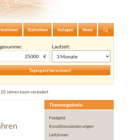
ormationen
Statistiken
Vorlagen
News
agesumme:
Laufzeit:
€
n 20 Jahren kaum verändert
Themengebiete
Festgeld
ahren
Konditionsänderungen
Leitzinsen