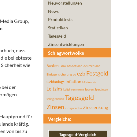
Neuvorstellungen
News
Produkttests
 Media Group,
Statistiken
um
Tagesgeld
Zinsentwicklungen
parbuch, dass
Schlagwortwolke
die beliebteste
 Sicherheit wie
Banken
Bank of Scotland
deutschland
Festgeld
ezb
Einlagensicherung
EU
Inflation
Geldanlage
inflationsrate
 bei der
Leitzins
Leitzinsen
Sparen
Sparzinsen
rendite
Vermögen
Tagesgeld
startguthaben
Zinsen
Zinssenkung
zinsgarantie
r Hauptgrund für
Vergleiche:
lande kräftig,
en von bis zu
Tagesgeld-Vergleich