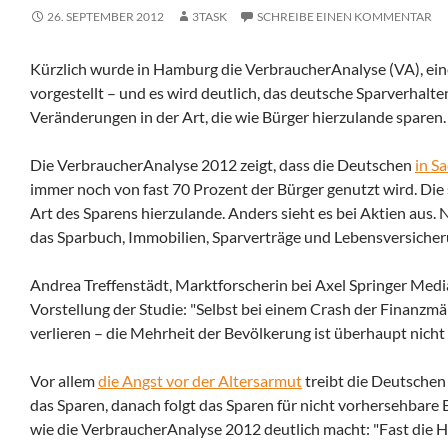
26. SEPTEMBER 2012
3TASK
SCHREIBE EINEN KOMMENTAR
Kürzlich wurde in Hamburg die VerbraucherAnalyse (VA), ei
vorgestellt – und es wird deutlich, das deutsche Sparverhalt
Veränderungen in der Art, die wie Bürger hierzulande sparen.
Die VerbraucherAnalyse 2012 zeigt, dass die Deutschen
in S
immer noch von fast 70 Prozent der Bürger genutzt wird. Die
Art des Sparens hierzulande. Anders sieht es bei Aktien aus. 
das Sparbuch, Immobilien, Sparverträge und Lebensversiche
Andrea Treffenstädt, Marktforscherin bei Axel Springer Medi
Vorstellung der Studie: "Selbst bei einem Crash der Finanzm
verlieren – die Mehrheit der Bevölkerung ist überhaupt nicht 
Vor allem
die Angst vor der Altersarmut
treibt die Deutschen 
das Sparen, danach folgt das Sparen für nicht vorhersehbare 
wie die VerbraucherAnalyse 2012 deutlich macht: "Fast die H