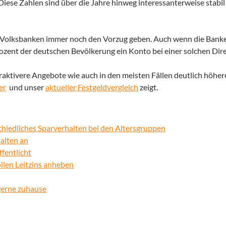
iese Zahlen sind über die Jahre hinweg interessanterweise stabil 
d Volksbanken immer noch den Vorzug geben. Auch wenn die Banke
Prozent der deutschen Bevölkerung ein Konto bei einer solchen Dir
traktivere Angebote wie auch in den meisten Fällen deutlich höhere
er
und unser
aktueller Festgeldvergleich
zeigt.
hiedliches Sparverhalten bei den Altersgruppen
alten an
fentlicht
llen Leitzins anheben
gerne zuhause