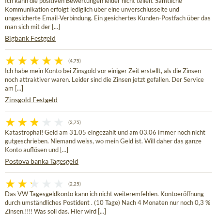
Ich kann die positiven Bewertungen leider nicht teilen. Sämtliche
Kommunikation erfolgt lediglich über eine unverschlüsselte und
ungesicherte Email-Verbindung. Ein gesichertes Kunden-Postfach über das
man sich mit der [...]
Bigbank Festgeld
(4,75)
Ich habe mein Konto bei Zinsgold vor einiger Zeit erstellt, als die Zinsen
noch attraktiver waren. Leider sind die Zinsen jetzt gefallen. Der Service
am [...]
Zinsgold Festgeld
(2,75)
Katastrophal! Geld am 31.05 eingezahlt und am 03.06 immer noch nicht
gutgeschrieben. Niemand weiss, wo mein Geld ist. Will daher das ganze
Konto auflösen und [...]
Postova banka Tagesgeld
(2,25)
Das VW Tagesgeldkonto kann ich nicht weiteremfehlen. Kontoeröffnung
durch umständliches Postident . (10 Tage) Nach 4 Monaten nur noch 0,3 %
Zinsen.!!!! Was soll das. Hier wird [...]