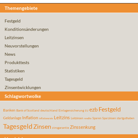
Themengebiete
Festgeld
Konditionsänderungen
Leitzinsen
Neuvorstellungen
News
Produkttests
Statistiken
Tagesgeld
Zinsentwicklungen
Schlagwortwolke
Festgeld
ezb
Banken
Bank of Scotland
deutschland
Einlagensicherung
EU
Leitzins
Inflation
Geldanlage
Leitzinsen
Sparen
Sparzinsen
startguthaben
inflationsrate
rendite
Tagesgeld
Zinsen
Zinssenkung
zinsgarantie