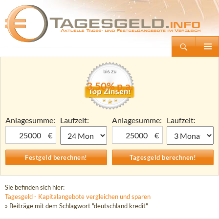
Suchen
Tagesgeld.info – Tagesgeldkonten vergleichen und Tagesgeld-Zinsen berechnen
Zum
Primäre
Inhalt
Menü
springen
3,50% p.a.
Anlagesumme:
Laufzeit:
Anlagesumme:
Laufzeit:
€
€
Sie befinden sich hier:
Tagesgeld - Kapitalangebote vergleichen und sparen
» Beiträge mit dem Schlagwort "deutschland kredit"